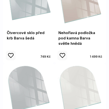
Čtvercové sklo před
Nehořlavá podložka
krb Barva šedá
pod kamna Barva
světle hnědá
749 Kč
1 499 Kč