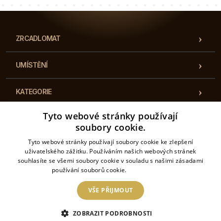
ZRCADLOMAT
UMÍSTĚNÍ
KATEGORIE
Tyto webové stránky používají
PŘEDPISY
soubory cookie.
Tyto webové stránky používají soubory cookie ke zlepšení
KONTAKT
uživatelského zážitku. Používáním našich webových stránek
souhlasíte se všemi soubory cookie v souladu s našimi zásadami
používání souborů cookie.
Více informací
VŠE PŘIJMOUT
2026 © Zrcadlomat– Všechna práva vyhrazena. Internetový obchod je provozován
společností: Český tisk s.r.o. Koperníkova 495/27, 737 01 Český Těšín IČO:
ZOBRAZIT PODROBNOSTI
17658187