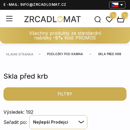
E -MAIL:
INFO@ZRCADLOMAT.CZ
0
0
Všechny produkty ze standardní
nabídky
-5%
Kód: PROMO5
PODLOŽKY POD KAMNA
SKLA PŘED KRB
HLAVNÍ STRÁNKA
Skla před krb
FILTRY
Výsledek: 192
Seřadit po:
Nejlepší Prodejci