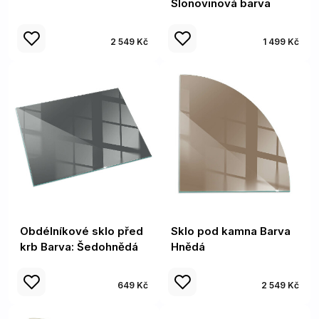
Slonovinová barva
2 549 Kč
1 499 Kč
Obdélníkové sklo před
Sklo pod kamna Barva
krb Barva: Šedohnědá
Hnědá
649 Kč
2 549 Kč