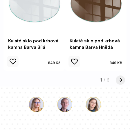
Kulaté sklo pod krbová
Kulaté sklo pod krbová
kamna Barva Bílá
kamna Barva Hnědá
849 Kč
849 Kč
1
/
6
Luke
Paulina
Dorota
Náš tým konzultantů odpoví na vaše otázky!