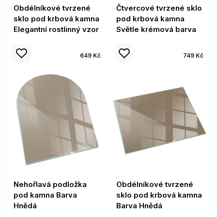
Obdélníkové tvrzené
Čtvercové tvrzené sklo
sklo pod krbová kamna
pod krbová kamna
Elegantní rostlinný vzor
Světle krémová barva
649 Kč
749 Kč
Nehořlavá podložka
Obdélníkové tvrzené
pod kamna Barva
sklo pod krbová kamna
Hnědá
Barva Hnědá