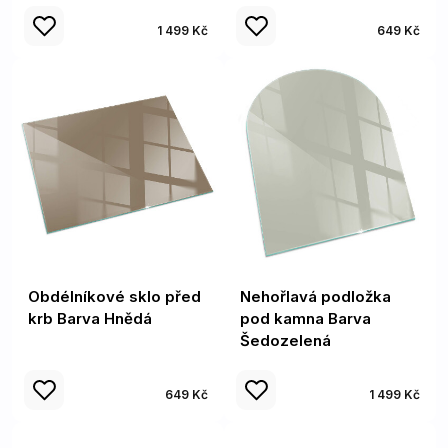
1 499 Kč
649 Kč
Obdélníkové sklo před
Nehořlavá podložka
krb Barva Hnědá
pod kamna Barva
Šedozelená
649 Kč
1 499 Kč