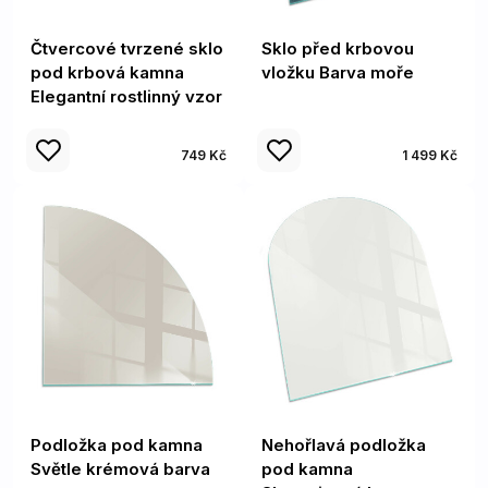
Čtvercové tvrzené sklo
Sklo před krbovou
pod krbová kamna
vložku Barva moře
Elegantní rostlinný vzor
749 Kč
1 499 Kč
Podložka pod kamna
Nehořlavá podložka
Světle krémová barva
pod kamna