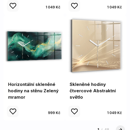
1 049 Kč
1 049 Kč
Horizontální skleněné
Skleněné hodiny
hodiny na stěnu Zelený
čtvercové Abstraktní
mramor
světlo
999 Kč
1 049 Kč
1
/
48