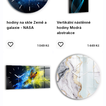
hodiny na skle Země a
Vertikální nástěnné
galaxie - NASA
hodiny Modrá
abstrakce
1 049 Kč
1 449 Kč