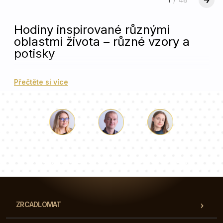
Hodiny inspirované různými
oblastmi života – různé vzory a
potisky
Unikátní vzory inspirované různými oblastmi, jako
Přečtěte si více
je umění, hudba, příroda, sport, věda a mnoho
dalších.
Projev vášně pro rozmanité zájmy – ideální pro
každého, kdo hledá něco víc než jen obyčejné
hodiny.
Luke
Paulina
Dorota
Vyrobeny z nejkvalitnějšího tvrzeného skla –
Náš tým konzultantů odpoví na vaše otázky!
elegantní a odolné, perfektní doplněk do každého
interiéru.
Otevřete se novým inspiracím
ZRCADLOMAT
Nadčasový design
– spojení funkčnosti s
jedinečnou estetikou rozmanitých motivů.