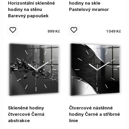
Horizontální skleněné
hodiny na skle
hodiny na stěnu
Pastelový mramor
Barevný papoušek
999 Kč
1 049 Kč
Skleněné hodiny
Čtvercové nástěnné
čtvercové Černá
hodiny Černé a stříbrné
abstrakce
linie