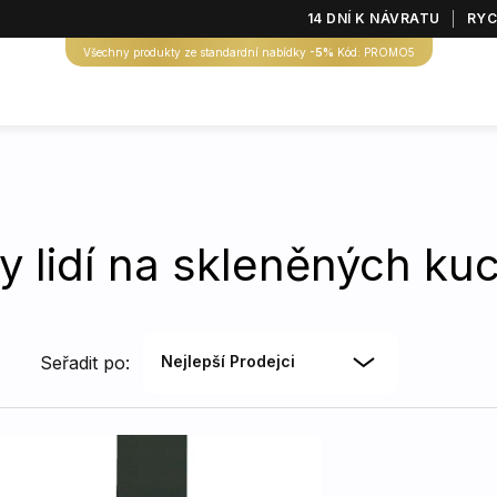
14 DNÍ K NÁVRATU
RYC
Všechny produkty ze standardní nabídky
-5%
Kód: PROMO5
y lidí na skleněných k
Seřadit po:
Nejlepší Prodejci