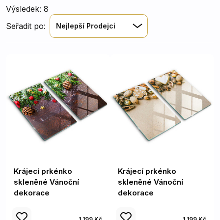
Výsledek: 8
Seřadit po:
Nejlepší Prodejci
Krájecí prkénko
Krájecí prkénko
skleněné Vánoční
skleněné Vánoční
dekorace
dekorace
1 199 Kč
1 199 Kč