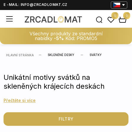
E -MAIL:
INFO@ZRCADLOMAT.CZ
0
0
Všechny produkty ze standardní
nabídky
-5%
Kód: PROMO5
SKLENĚNÉ DESKY
SVÁTKY
HLAVNÍ STRÁNKA
Unikátní motivy svátků na
skleněných krájecích deskách
Přečtěte si více
FILTRY