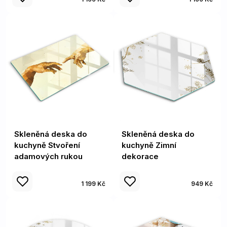
Skleněná deska do
Skleněná deska do
kuchyně Stvoření
kuchyně Zimní
adamových rukou
dekorace
1 199 Kč
949 Kč