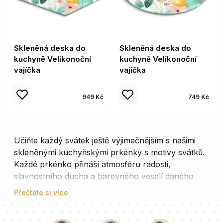
Skleněná deska do
Skleněná deska do
kuchyně Velikonoční
kuchyně Velikonoční
vajíčka
vajíčka
949 Kč
749 Kč
Učiňte každý svátek ještě výjimečnějším s našimi
skleněnými kuchyňskými prkénky s motivy svátků.
Každé prkénko přináší atmosféru radosti,
slavnostního ducha a barevného veselí daného
svátkem. Zdůrazněte význam každého
Přečtěte si více
příležitostného setkání a podtrhněte jeho důležitost
s našimi svátečními motivy.