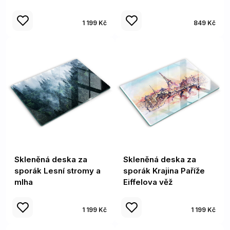
1 199 Kč
849 Kč
Skleněná deska za
Skleněná deska za
sporák Lesní stromy a
sporák Krajina Paříže
mlha
Eiffelova věž
1 199 Kč
1 199 Kč