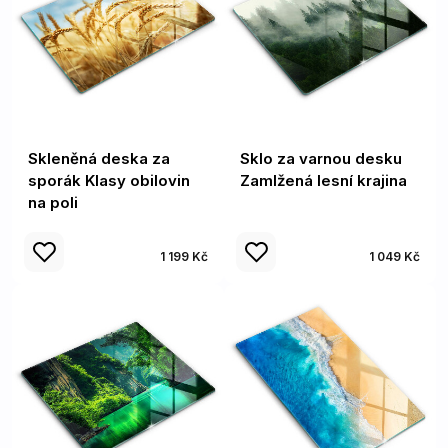
Skleněná deska za
Sklo za varnou desku
sporák Klasy obilovin
Zamlžená lesní krajina
na poli
1 199 Kč
1 049 Kč