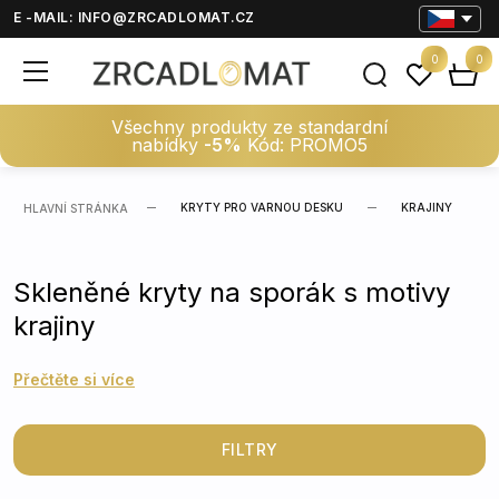
E -MAIL:
INFO@ZRCADLOMAT.CZ
0
0
Všechny produkty ze standardní
nabídky
-5%
Kód: PROMO5
KRYTY PRO VARNOU DESKU
KRAJINY
HLAVNÍ STRÁNKA
Skleněné kryty na sporák s motivy
krajiny
Přečtěte si více
FILTRY