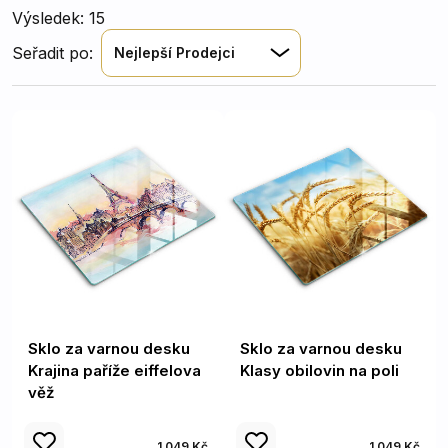
Výsledek: 15
Seřadit po:
Nejlepší Prodejci
Sklo za varnou desku
Sklo za varnou desku
Krajina paříže eiffelova
Klasy obilovin na poli
věž
1 049 Kč
1 049 Kč