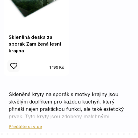
Skleněná deska za
sporák Zamlžená lesní
krajina
1 199 Kč
Skleněné kryty na sporák s motivy krajiny jsou
skvělým doplňkem pro každou kuchyň, který
přináší nejen praktickou funkci, ale také estetický
prvek. Tyto kryty jsou zdobeny malebnými
krajinami, které přidávají do vaší kuchyně kousek
Přečtěte si více
přírody a klidu. Vysoce kvalitní sklo je odolné vůči