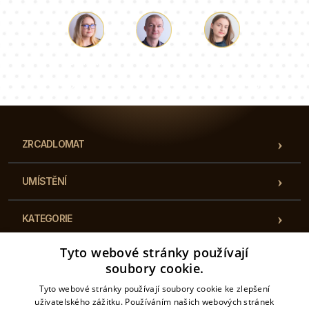
teplu a snadno se čistí, což zajišťuje dlouhou
životnost a udržitelnost produktu. Skleněné kryty
na sporák s motivy krajiny jsou ideální pro ty, kteří
chtějí, aby jejich kuchyň vypadala dokonale a
Luke
Paulina
Dorota
zároveň byla funkční.
Náš tým konzultantů odpoví na vaše otázky!
ZRCADLOMAT
UMÍSTĚNÍ
KATEGORIE
Tyto webové stránky používají
PŘEDPISY
soubory cookie.
Tyto webové stránky používají soubory cookie ke zlepšení
KONTAKT
uživatelského zážitku. Používáním našich webových stránek