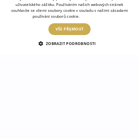
uživatelského zážitku. Používáním našich webových stránek
souhlasíte se všemi soubory cookie v souladu s našimi zásadami
používání souborů cookie.
Více informací
VŠE PŘIJMOUT
ZOBRAZIT PODROBNOSTI
Kulaté dekorační
Kulaté zrcadlo s
zrcadlo na zeď Příčné
potiskem Starožitné
čáry
dlaždice
1 799 Kč
1 799 Kč