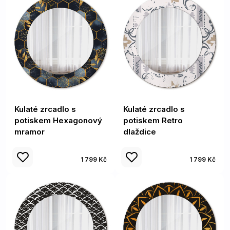
Kulaté zrcadlo s
Kulaté zrcadlo s
potiskem Hexagonový
potiskem Retro
mramor
dlaždice
1 799 Kč
1 799 Kč