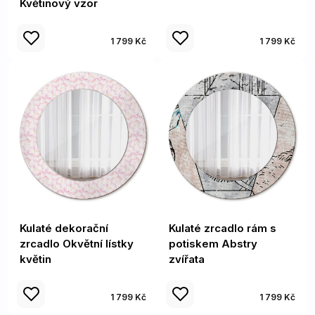
Květinový vzor
1 799 Kč
1 799 Kč
Kulaté dekorační
Kulaté zrcadlo rám s
zrcadlo Okvětní lístky
potiskem Abstry
květin
zvířata
1 799 Kč
1 799 Kč