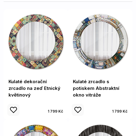
Kulaté dekorační
Kulaté zrcadlo s
zrcadlo na zeď Etnický
potiskem Abstraktní
květinový
okno vitráže
1 799 Kč
1 799 Kč