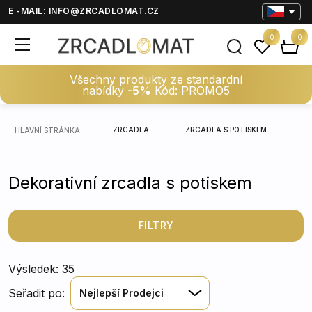
E -MAIL:
INFO@ZRCADLOMAT.CZ
0
0
Všechny produkty ze standardní
nabídky
-5%
Kód: PROMO5
ZRCADLA
ZRCADLA S POTISKEM
HLAVNÍ STRÁNKA
Dekorativní zrcadla s potiskem
FILTRY
Výsledek: 35
Seřadit po:
Nejlepší Prodejci