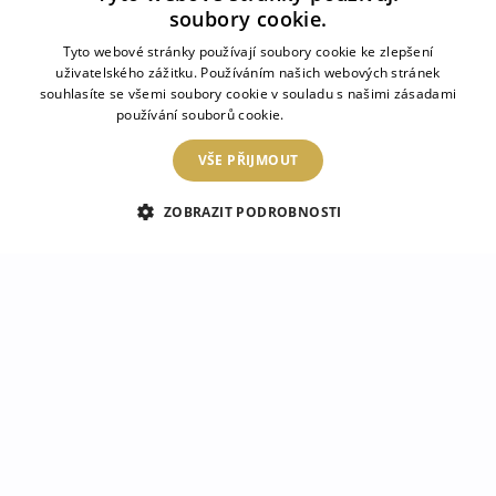
soubory cookie.
Šedá barva
Mramorové dlaždice
Tyto webové stránky používají soubory cookie ke zlepšení
uživatelského zážitku. Používáním našich webových stránek
1 049 Kč
1 199 Kč
souhlasíte se všemi soubory cookie v souladu s našimi zásadami
používání souborů cookie.
Více informací
VŠE PŘIJMOUT
ZOBRAZIT PODROBNOSTI
Sklo za varnou desku
Kryt na varnou desku
Moderní mramor
Bílá barva
1 199 Kč
849 Kč