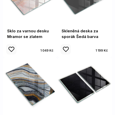
Sklo za varnou desku
Skleněná deska za
Mramor se zlatem
sporák Šedá barva
1 049 Kč
1 199 Kč