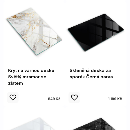
Kryt na varnou desku
Skleněná deska za
Světlý mramor se
sporák Černá barva
zlatem
849 Kč
1 199 Kč