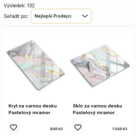
Výsledek: 132
Seřadit po:
Nejlepší Prodejci
Kryt na varnou desku
Sklo za varnou desku
Pastelový mramor
Pastelový mramor
849 Kč
1 049 Kč