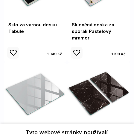
Sklo za varnou desku
Skleněná deska za
Tabule
sporák Pastelový
mramor
1 049 Kč
1 199 Kč
Tyto webové stránky používají
Sklo za varnou desku
Sklo za varnou desku