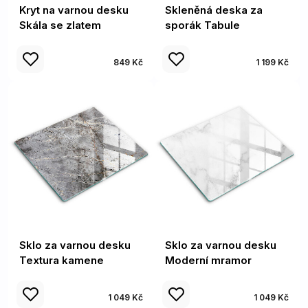
Kryt na varnou desku
Skleněná deska za
Skála se zlatem
sporák Tabule
849 Kč
1 199 Kč
Sklo za varnou desku
Sklo za varnou desku
Textura kamene
Moderní mramor
1 049 Kč
1 049 Kč