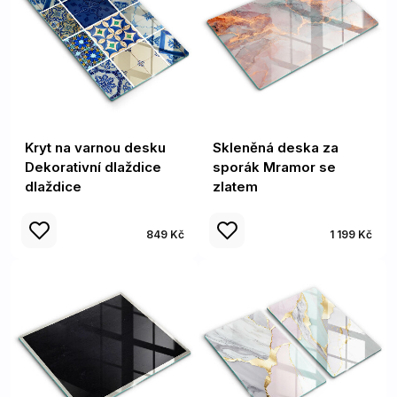
Kryt na varnou desku
Skleněná deska za
Dekorativní dlaždice
sporák Mramor se
dlaždice
zlatem
849 Kč
1 199 Kč