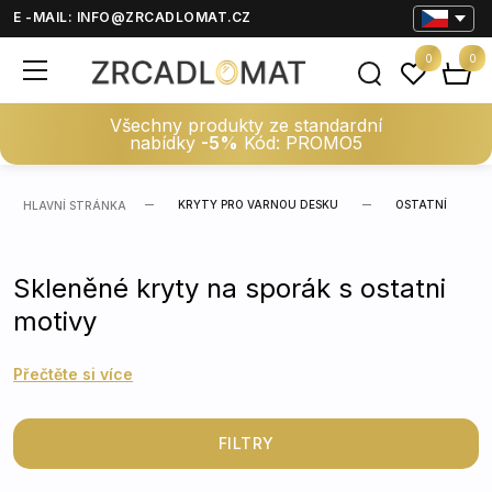
E -MAIL:
INFO@ZRCADLOMAT.CZ
0
0
Všechny produkty ze standardní
nabídky
-5%
Kód: PROMO5
KRYTY PRO VARNOU DESKU
OSTATNÍ
HLAVNÍ STRÁNKA
Skleněné kryty na sporák s ostatni
motivy
Přečtěte si více
FILTRY