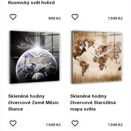
Kosmický svět hvězd
999 Kč
1 049 Kč
Skleněné hodiny
Skleněné hodiny
čtvercové Země Měsíc
čtvercové Starožitná
Slunce
mapa světa
1 049 Kč
1 049 Kč