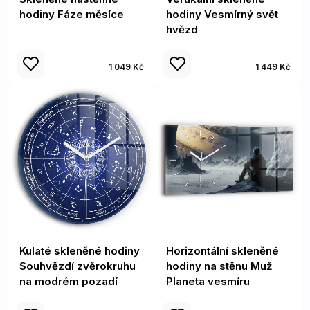
hodiny Fáze měsíce
hodiny Vesmírný svět
hvězd
1 049 Kč
1 449 Kč
Kulaté skleněné hodiny
Horizontální skleněné
Souhvězdí zvěrokruhu
hodiny na stěnu Muž
na modrém pozadí
Planeta vesmíru