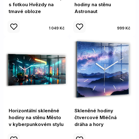
s fotkou Hvězdy na
hodiny na stěnu
tmavé obloze
Astronaut
1 049 Kč
999 Kč
Horizontální skleněné
Skleněné hodiny
hodiny na stěnu Město
čtvercové Mléčná
v kyberpunkovém stylu
dráha a hory