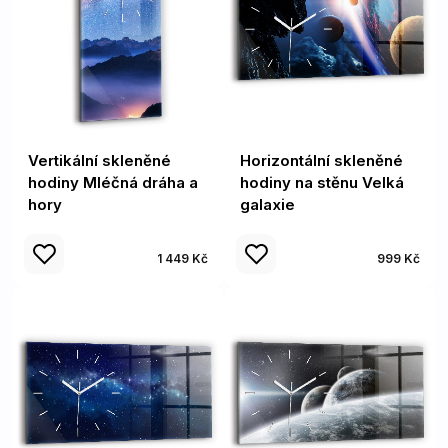
Vertikální skleněné
Horizontální skleněné
hodiny Mléčná dráha a
hodiny na stěnu Velká
hory
galaxie
1 449 Kč
999 Kč