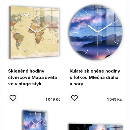
Skleněné hodiny
Kulaté skleněné hodiny
čtvercové Mapa světa
s fotkou Mléčná dráha
ve vintage stylu
a hory
1 049 Kč
1 049 Kč