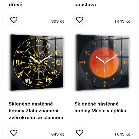
dřevě
soustava
999 Kč
1 449 Kč
Skleněné nástěnné
Skleněné nástěnné
hodiny Zlatá znamení
hodiny Měsíc v úplňku
zvěrokruhu se sluncem
1 049 Kč
1 049 Kč