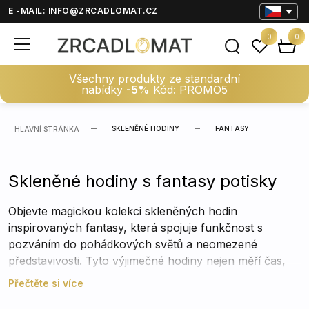
E -MAIL:
INFO@ZRCADLOMAT.CZ
0
0
Všechny produkty ze standardní
nabídky
-5%
Kód: PROMO5
SKLENĚNÉ HODINY
FANTASY
HLAVNÍ STRÁNKA
Skleněné hodiny s fantasy potisky
Objevte magickou kolekci skleněných hodin
inspirovaných fantasy, která spojuje funkčnost s
pozváním do pohádkových světů a neomezené
představivosti. Tyto výjimečné hodiny nejen měří čas,
ale také představují jedinečnou dekoraci, která vás
Přečtěte si více
přenese do světa elfů, draků, rytířů a čarodějů.