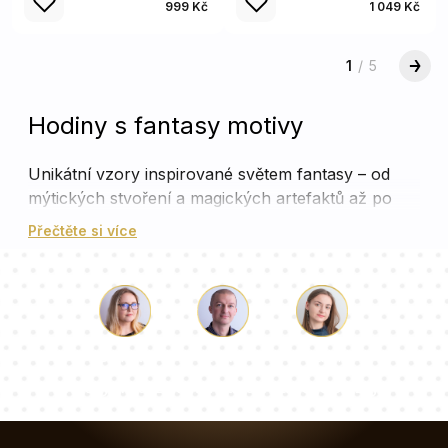
999 Kč
1 049 Kč
1
/
5
Hodiny s fantasy motivy
Unikátní vzory inspirované světem fantasy – od
mýtických stvoření a magických artefaktů až po
pohádkové země a epická dobrodružství.
Přečtěte si více
Projev vášně pro fantastické příběhy – ideální pro
každého, kdo miluje ponořit se do magických světů
a objevovat nové příběhy.
Vyrobeny z nejkvalitnějšího tvrzeného skla –
elegantní a odolné, perfektní doplněk do každého
Luke
Paulina
Dorota
interiéru.
Náš tým konzultantů odpoví na vaše otázky!
Otevřete se magii: