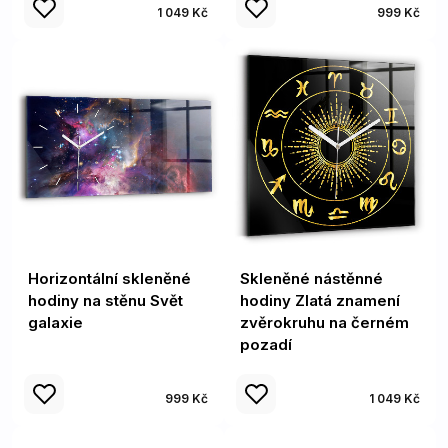
1 049 Kč
999 Kč
Horizontální skleněné
Skleněné nástěnné
hodiny na stěnu Svět
hodiny Zlatá znamení
galaxie
zvěrokruhu na černém
pozadí
999 Kč
1 049 Kč