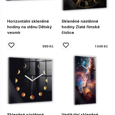
Horizontální skleněné
Skleněné nástěnné
hodiny na stěnu Dětský
hodiny Zlaté římské
vesmír
číslice
999 Kč
1 049 Kč
Skleněné nástěnné
Vertikální skleněné