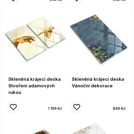
Skleněná krájecí deska
Skleněná krájecí deska
Stvoření adamových
Vánoční dekorace
rukou
1 199 Kč
849 Kč