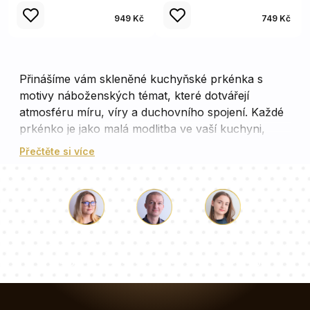
949 Kč
749 Kč
Přinášíme vám skleněné kuchyňské prkénka s
motivy náboženských témat, které dotvářejí
atmosféru míru, víry a duchovního spojení. Každé
prkénko je jako malá modlitba ve vaší kuchyni,
která přináší klid a harmonii do vašeho
Přečtěte si více
každodenního vaření. Nechte se unést symbolikou
a krásou těchto motivů, které dodají vaší kuchyni
zvláštní duchovní rozměr.
Luke
Paulina
Dorota
Náš tým konzultantů odpoví na vaše otázky!