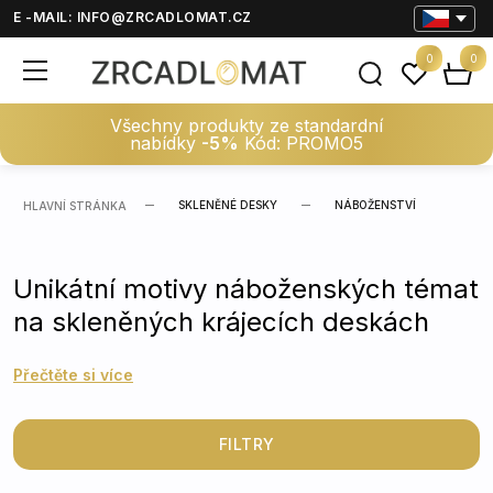
E -MAIL:
INFO@ZRCADLOMAT.CZ
0
0
Všechny produkty ze standardní
nabídky
-5%
Kód: PROMO5
SKLENĚNÉ DESKY
NÁBOŽENSTVÍ
HLAVNÍ STRÁNKA
Unikátní motivy náboženských témat
na skleněných krájecích deskách
Přečtěte si více
FILTRY