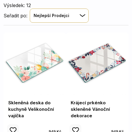
Výsledek: 12
Seřadit po:
Nejlepší Prodejci
Skleněná deska do
Krájecí prkénko
kuchyně Velikonoční
skleněné Vánoční
vajíčka
dekorace
949 Kč
949 Kč