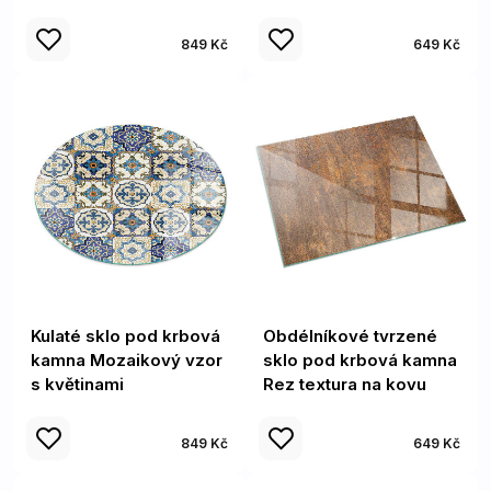
849 Kč
649 Kč
Kulaté sklo pod krbová
Obdélníkové tvrzené
kamna Mozaikový vzor
sklo pod krbová kamna
s květinami
Rez textura na kovu
849 Kč
649 Kč