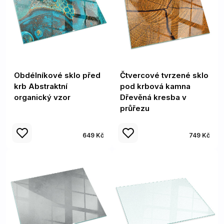
Obdélníkové sklo před
Čtvercové tvrzené sklo
krb Abstraktní
pod krbová kamna
organický vzor
Dřevěná kresba v
průřezu
649 Kč
749 Kč