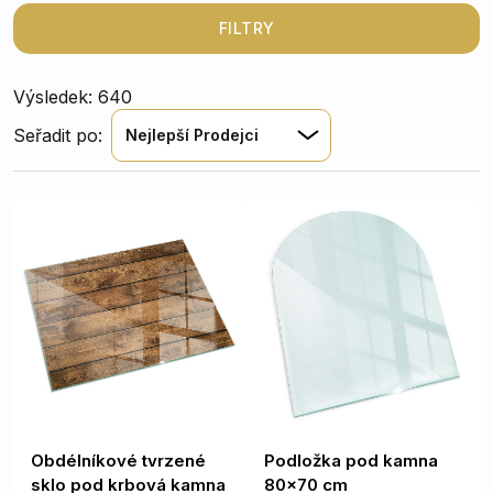
praktického využití slouží také jako stylový doplněk,
který harmonicky zapadne do moderního i tradičního
FILTRY
interiéru. Vyberte si z naší široké nabídky skel různých
tvarů, velikostí a provedení a dodejte svému domovu
Výsledek: 640
osobitý styl a vyšší úroveň bezpečí.
Seřadit po:
Nejlepší Prodejci
Obdélníkové tvrzené
Podložka pod kamna
sklo pod krbová kamna
80x70 cm