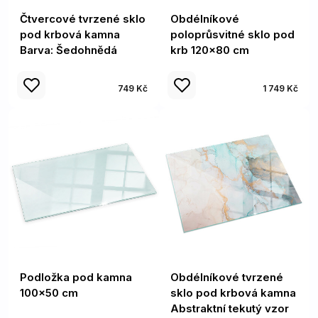
Čtvercové tvrzené sklo
Obdélníkové
pod krbová kamna
poloprůsvitné sklo pod
Barva: Šedohnědá
krb 120x80 cm
749 Kč
1 749 Kč
Podložka pod kamna
Obdélníkové tvrzené
100x50 cm
sklo pod krbová kamna
Abstraktní tekutý vzor