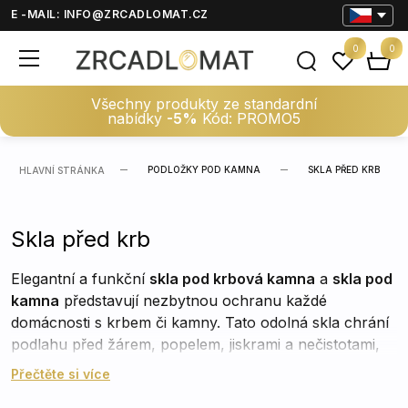
E -MAIL:
INFO@ZRCADLOMAT.CZ
0
0
Všechny produkty ze standardní
nabídky
-5%
Kód: PROMO5
PODLOŽKY POD KAMNA
SKLA PŘED KRB
HLAVNÍ STRÁNKA
Skla před krb
Elegantní a funkční
skla pod krbová kamna
a
skla pod
kamna
představují nezbytnou ochranu každé
domácnosti s krbem či kamny. Tato odolná skla chrání
podlahu před žárem, popelem, jiskrami a nečistotami,
což výrazně prodlužuje životnost podlahových krytin a
Přečtěte si více
zvyšuje bezpečnost při každodenním používání. Kromě