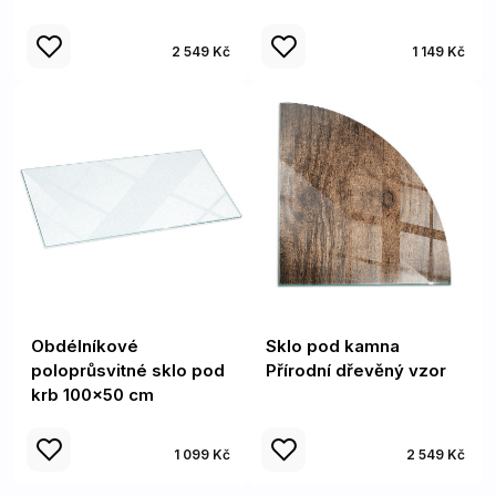
2 549 Kč
1 149 Kč
Obdélníkové
Sklo pod kamna
poloprůsvitné sklo pod
Přírodní dřevěný vzor
krb 100x50 cm
1 099 Kč
2 549 Kč