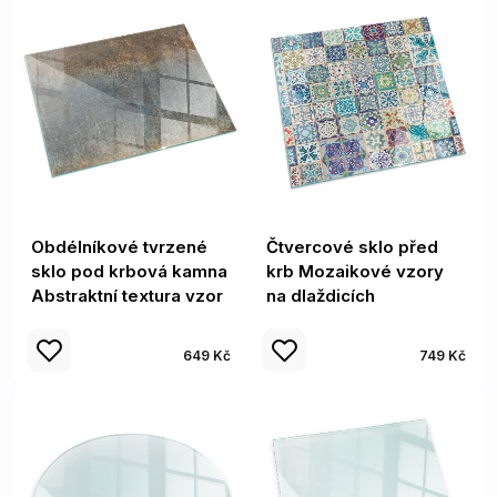
Obdélníkové tvrzené
Čtvercové sklo před
sklo pod krbová kamna
krb Mozaikové vzory
Abstraktní textura vzor
na dlaždicích
649 Kč
749 Kč