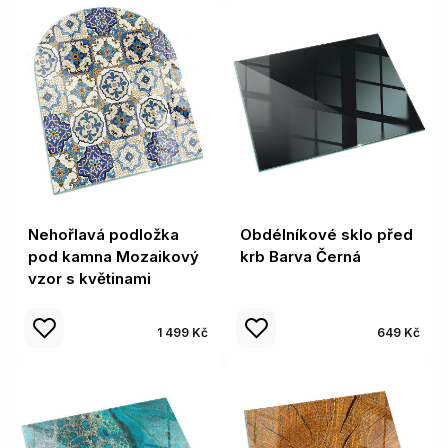
Nehořlavá podložka
Obdélníkové sklo před
pod kamna Mozaikový
krb Barva Černá
vzor s květinami
1 499 Kč
649 Kč