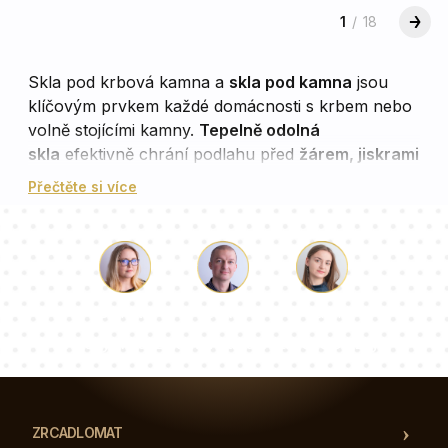
1
/
18
Skla pod krbová kamna a
skla pod kamna
jsou
klíčovým prvkem každé domácnosti s krbem nebo
volně stojícími kamny.
Tepelně odolná
skla
efektivně chrání podlahu před
žárem, jiskrami
a popelem
, čímž přispívají k dlouhodobé ochraně
Přečtěte si více
interiéru. Naše nabídka zahrnuje skla v různých
tvarech, velikostech i stylech, od jednoduchých
čtverců až po elegantní ovály a speciální designy.
Každé sklo je vyrobeno z
kaleného
bezpečnostního skla
, které vyniká mimořádnou
Luke
Paulina
Dorota
odolností, snadnou údržbou a dlouhou životností.
Náš tým konzultantů odpoví na vaše otázky!
Proč si vybrat naše skla pod
kamna?
ZRCADLOMAT
Naše
skla pod krbová kamna
a
skla pod