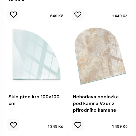
649 Kč
1 449 Kč
Sklo před krb 100x100
Nehořlavá podložka
cm
pod kamna Vzor z
přírodního kamene
1 849 Kč
1 499 Kč