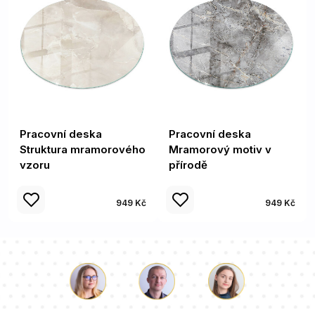
Pracovní deska
Pracovní deska
Struktura mramorového
Mramorový motiv v
vzoru
přírodě
949 Kč
949 Kč
Luke
Paulina
Dorota