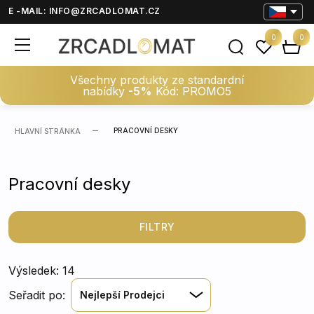
E -MAIL:
INFO@ZRCADLOMAT.CZ
0
0
Všechny produkty ze standardní
nabídky
-5%
Kód: PROMO5
PRACOVNÍ DESKY
HLAVNÍ STRÁNKA
Pracovní desky
FILTRY
Výsledek: 14
Seřadit po:
Nejlepší Prodejci