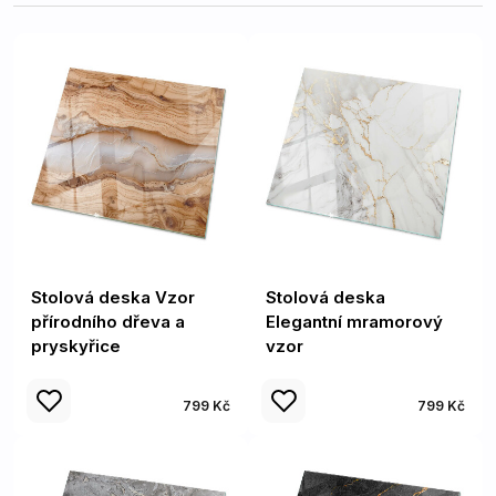
Stolová deska Vzor
Stolová deska
přírodního dřeva a
Elegantní mramorový
pryskyřice
vzor
799 Kč
799 Kč