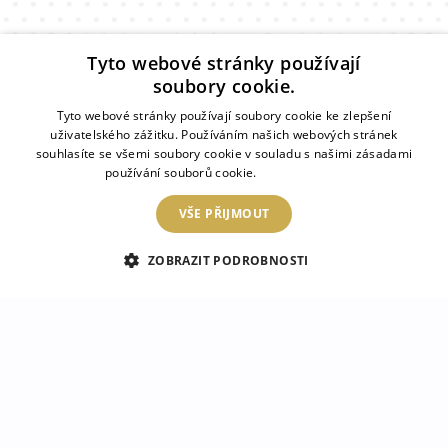
Náš tým konzultantů odpoví na vaše otázky!
Tyto webové stránky používají
soubory cookie.
Tyto webové stránky používají soubory cookie ke zlepšení
ZRCADLOMAT
uživatelského zážitku. Používáním našich webových stránek
souhlasíte se všemi soubory cookie v souladu s našimi zásadami
UMÍSTĚNÍ
používání souborů cookie.
Více informací
VŠE PŘIJMOUT
KATEGORIE
ZOBRAZIT PODROBNOSTI
PŘEDPISY
KONTAKT
2026 © Zrcadlomat– Všechna práva vyhrazena. Internetový obchod je provozován