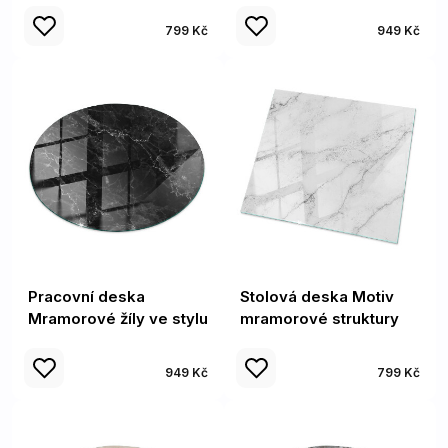
799 Kč
949 Kč
Pracovní deska
Stolová deska Motiv
Mramorové žíly ve stylu
mramorové struktury
949 Kč
799 Kč