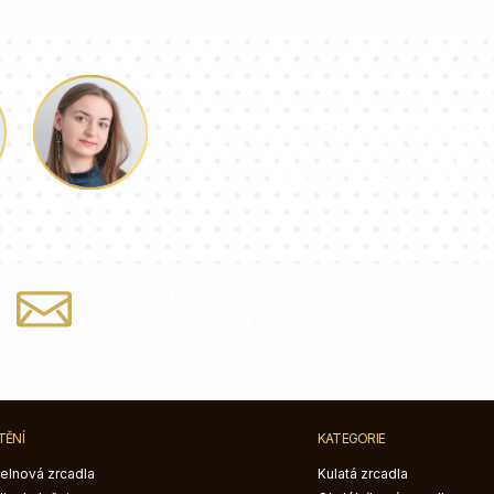
Náš tým konzu
vaše otázky!
Paulina
Vyplňte formulář nebo nám napište na adresu
info@zrcadlomat.cz
TĚNÍ
KATEGORIE
elnová zrcadla
Kulatá zrcadla