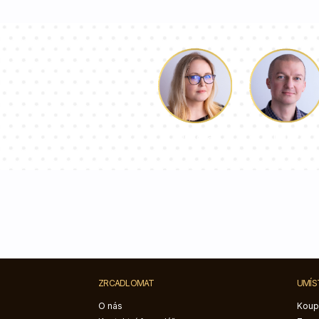
Luke
Dorota
ZRCADLOMAT
UMÍS
O nás
Koup