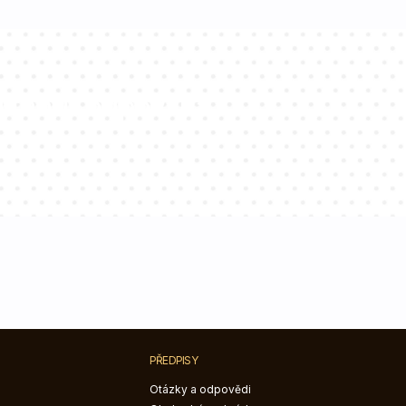
ltantů odpoví na
PŘEDPISY
Otázky a odpovědi