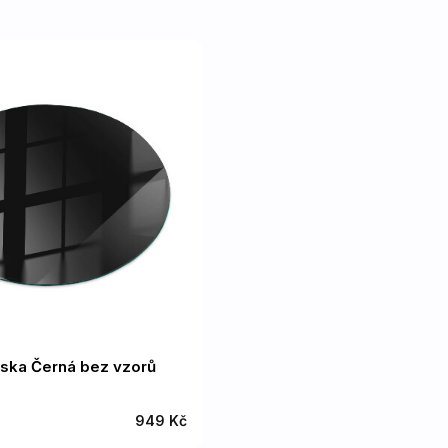
eska Černá bez vzorů
949 Kč