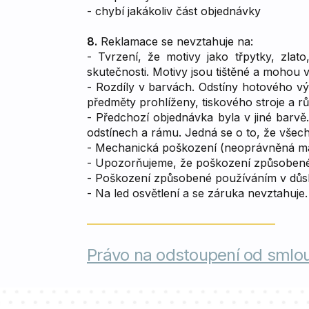
- chybí jakákoliv část objednávky
8.
Reklamace se nevztahuje na:
- Tvrzení, že motivy jako třpytky, zlat
skutečnosti. Motivy jsou tištěné a mohou v
- Rozdíly v barvách. Odstíny hotového vý
předměty prohlíženy, tiskového stroje a r
- Předchozí objednávka byla v jiné barvě
odstínech a rámu. Jedná se o to, že vše
- Mechanická poškození (neoprávněná man
- Upozorňujeme, že poškození způsobené p
- Poškození způsobené používáním v důsle
- Na led osvětlení a se záruka nevztahuje.
Právo na odstoupení od smlo