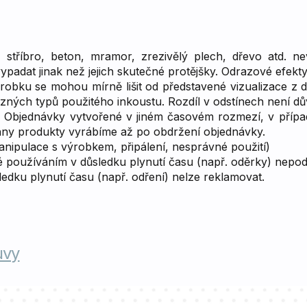
o, stříbro, beton, mramor, zrezivělý plech, dřevo atd. 
ypadat jinak než jejich skutečné protějšky. Odrazové efekt
robku se mohou mírně lišit od představené vizualizace z 
ůzných typů použitého inkoustu. Rozdíl v odstínech není d
. Objednávky vytvořené v jiném časovém rozmezí, v přípa
chny produkty vyrábíme až po obdržení objednávky.
ipulace s výrobkem, připálení, nesprávné použití)
oužíváním v důsledku plynutí času (např. oděrky) nepodl
dku plynutí času (např. odření) nelze reklamovat.
uvy