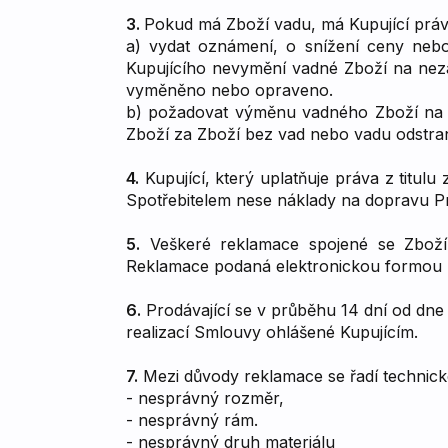
3.
Pokud má Zboží vadu, má Kupující práv
a) vydat oznámení, o snížení ceny nebo
Kupujícího nevymění vadné Zboží na nezá
vyměněno nebo opraveno.
b) požadovat výměnu vadného Zboží na Z
Zboží za Zboží bez vad nebo vadu odstran
4.
Kupující, který uplatňuje práva z titulu
Spotřebitelem nese náklady na dopravu Pr
5.
Veškeré reklamace spojené se Zbožím
Reklamace podaná elektronickou formou 
6.
Prodávající se v průběhu 14 dní od dne
realizací Smlouvy ohlášené Kupujícím.
7.
Mezi důvody reklamace se řadí technick
- nesprávný rozměr,
- nesprávný rám.
- nesprávný druh materiálu