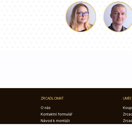
Luke
Dorota
ZRCADLOMAT
UMÍS
O nás
Koup
Kontaktní formulář
Zrcad
Návod k montáži
Zrca
Blog
poko