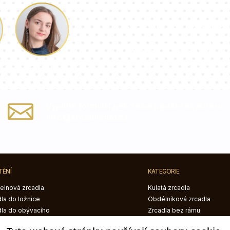
Náš tým konzu
vaše otázky!
Paulina
Vyplňte formulář nebo nám napište na adresu
info@zrcadlomat.cz
TĚNÍ
KATEGORIE
elnová zrcadla
Kulatá zrcadla
la do ložnice
Obdélníková zrcadla
dla do obývacího
Zrcadla bez rámu
je
Zrcadla v černém rámu