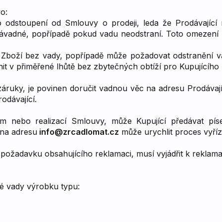
o:
 odstoupení od Smlouvy o prodeji, leda že Prodávající
vadné, popřípadě pokud vadu neodstraní. Toto omezení ne
boží bez vady, popřípadě může požadovat odstranění vad
it v přiměřené lhůtě bez zbytečných obtíží pro Kupujícího
 záruky, je povinen doručit vadnou věc na adresu Prodávají
odávající.
 nebo realizací Smlouvy, může Kupující předávat pís
na adresu
info@zrcadlomat.cz
může urychlit proces vyříz
 požadavku obsahujícího reklamaci, musí vyjádřit k reklam
é vady výrobku typu: