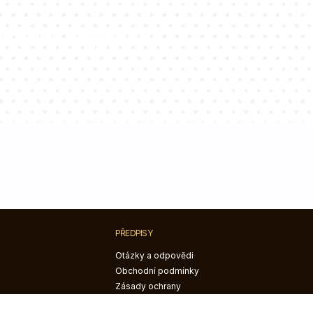
ltantů odpoví na
PŘEDPISY
Otázky a odpovědi
Obchodní podmínky
Zásady ochrany
osobních údajů