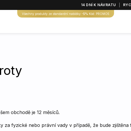
14 DNÍ K NÁVRATU
RYC
Všechny produkty ze standardní nabídky
-5%
Kód: PROMO5
roty
šem obchodě je 12 měsíců.
y za fyzické nebo právní vady v případě, že bude zjištěna 