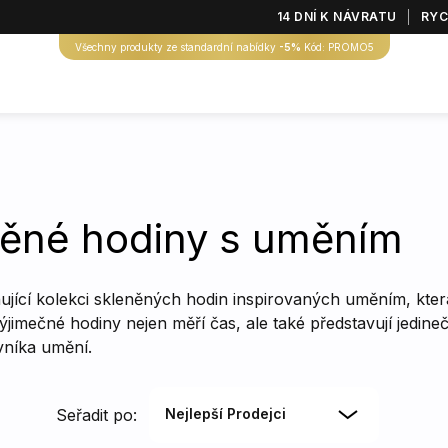
14 DNÍ K NÁVRATU
RYC
Všechny produkty ze standardní nabídky
-5%
Kód: PROMO5
něné hodiny s uměním
nující kolekci skleněných hodin inspirovaných uměním, která
ýjimečné hodiny nejen měří čas, ale také představují jedine
vníka umění.
Seřadit po:
Nejlepší Prodejci