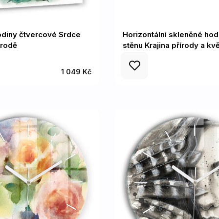
odiny čtvercové Srdce
Horizontální skleněné hod
írodě
stěnu Krajina přírody a kvě
1 049 Kč