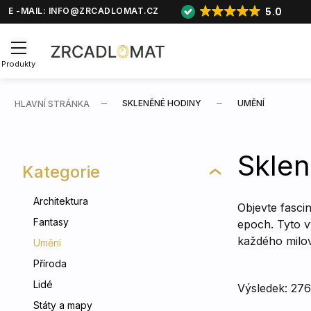
5.0
E -MAIL:
INFO@ZRCADLOMAT.CZ
Produkty
SKLENĚNÉ HODINY
UMĚNÍ
HLAVNÍ STRÁNKA
Skle
Kategorie
Architektura
Objevte fasci
Fantasy
epoch. Tyto v
každého milo
Umění
Příroda
Lidé
Výsledek: 276
Státy a mapy