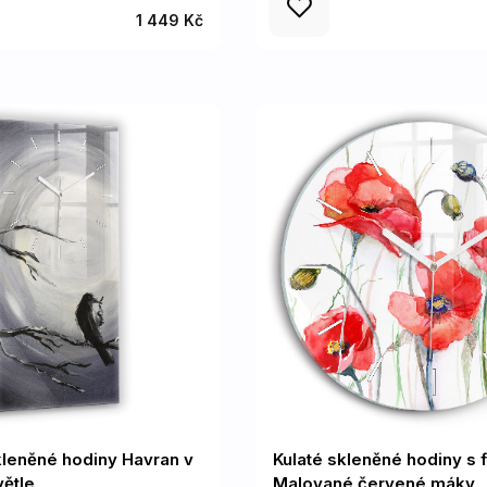
1 449 Kč
skleněné hodiny Havran v
Kulaté skleněné hodiny s 
ětle
Malované červené máky