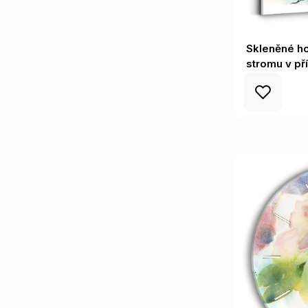
Skleněné h
stromu v př