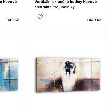
vé Kovové
Vertikální skleněné hodiny Kovové
abstraktní trojúhelníky
1 049 Kč
1 449 Kč