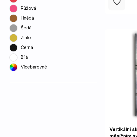
Růžová
Hnědá
Šedá
Zlato
Černá
Bílá
Vícebarevné
Vertikální 
měsíčním sv