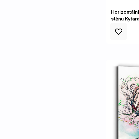
Horizontáln
stěnu Kytar