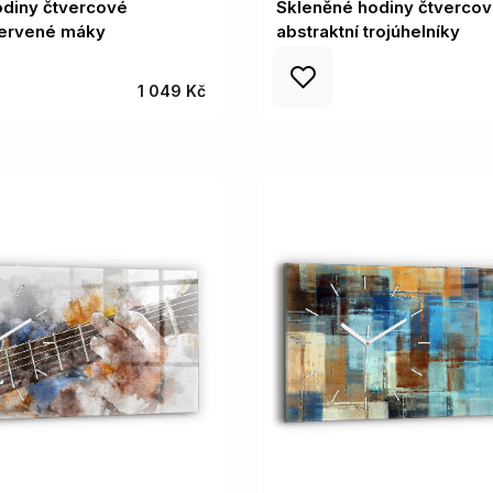
odiny čtvercové
Skleněné hodiny čtverco
ervené máky
abstraktní trojúhelníky
1 049 Kč