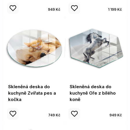
949 Kč
1 199 Kč
Skleněná deska do
Skleněná deska do
kuchyně Zvířata pes a
kuchyně Oře z bílého
kočka
koně
749 Kč
949 Kč