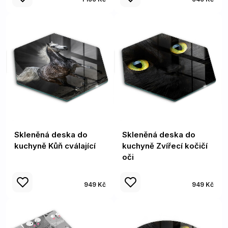
Skleněná deska do
Skleněná deska do
kuchyně Kůň cválající
kuchyně Zvířecí kočičí
oči
949 Kč
949 Kč