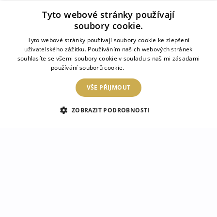
Tyto webové stránky používají
soubory cookie.
Tyto webové stránky používají soubory cookie ke zlepšení
uživatelského zážitku. Používáním našich webových stránek
souhlasíte se všemi soubory cookie v souladu s našimi zásadami
používání souborů cookie.
Více informací
VŠE PŘIJMOUT
ZOBRAZIT PODROBNOSTI
Skleněná deska do
Skleněná deska do
kuchyně Oře z bílého
kuchyně Divoké zvíře
koně
tygr
749 Kč
749 Kč
1
/
3