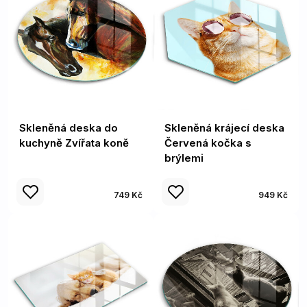
Skleněná deska do
Skleněná krájecí deska
kuchyně Zvířata koně
Červená kočka s
brýlemi
749 Kč
949 Kč