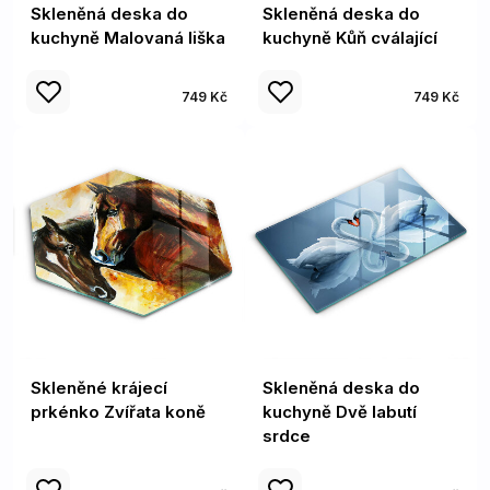
Skleněná deska do
Skleněná deska do
kuchyně Malovaná liška
kuchyně Kůň cválající
749 Kč
749 Kč
Skleněné krájecí
Skleněná deska do
prkénko Zvířata koně
kuchyně Dvě labutí
srdce