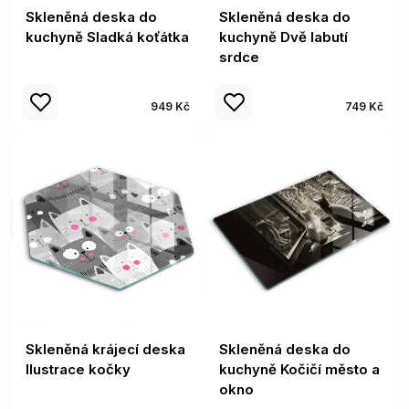
Skleněná deska do
Skleněná deska do
kuchyně Sladká koťátka
kuchyně Dvě labutí
srdce
949 Kč
749 Kč
Skleněná krájecí deska
Skleněná deska do
Ilustrace kočky
kuchyně Kočičí město a
okno