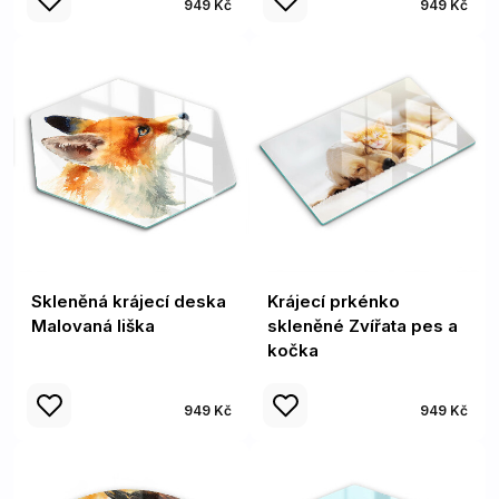
949 Kč
949 Kč
Skleněná krájecí deska
Krájecí prkénko
Malovaná liška
skleněné Zvířata pes a
kočka
949 Kč
949 Kč