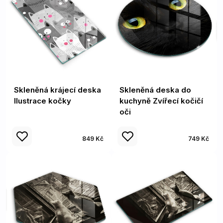
Skleněná krájecí deska
Skleněná deska do
Ilustrace kočky
kuchyně Zvířecí kočičí
oči
849 Kč
749 Kč