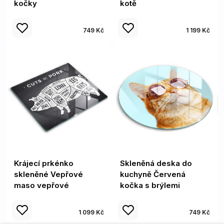
kočky
kotě
749 Kč
1 199 Kč
Krájecí prkénko
Skleněná deska do
skleněné Vepřové
kuchyně Červená
maso vepřové
kočka s brýlemi
1 099 Kč
749 Kč