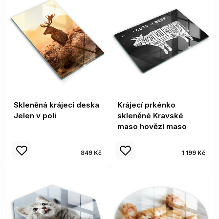
Skleněná krájecí deska
Krájecí prkénko
Jelen v poli
skleněné Kravské
maso hovězí maso
849 Kč
1 199 Kč