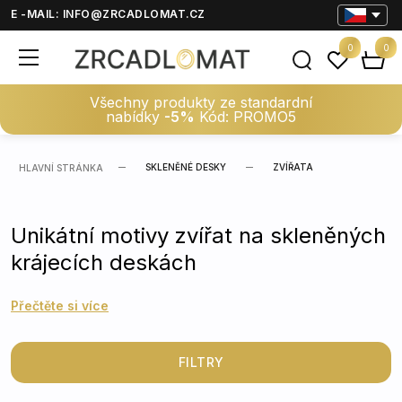
E -MAIL:
INFO@ZRCADLOMAT.CZ
0
0
Všechny produkty ze standardní
nabídky
-5%
Kód: PROMO5
SKLENĚNÉ DESKY
ZVÍŘATA
HLAVNÍ STRÁNKA
Unikátní motivy zvířat na skleněných
krájecích deskách
Přečtěte si více
FILTRY