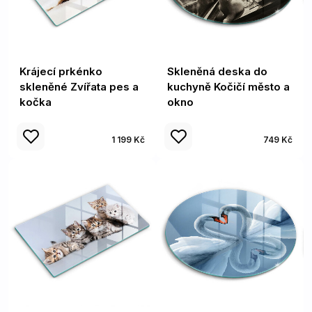
Krájecí prkénko
Skleněná deska do
skleněné Zvířata pes a
kuchyně Kočičí město a
kočka
okno
1 199 Kč
749 Kč