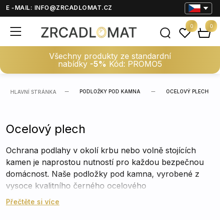
E -MAIL:
INFO@ZRCADLOMAT.CZ
0
0
Všechny produkty ze standardní
nabídky
-5%
Kód: PROMO5
PODLOŽKY POD KAMNA
OCELOVÝ PLECH
HLAVNÍ STRÁNKA
Ocelový plech
Ochrana podlahy v okolí krbu nebo volně stojících
kamen je naprostou nutností pro každou bezpečnou
domácnost. Naše podložky pod kamna, vyrobené z
vysoce kvalitního černého ocelového
plechu,
představují dokonalé spojení maximální
Přečtěte si více
funkčnosti a elegantního designu
. Zabraňují