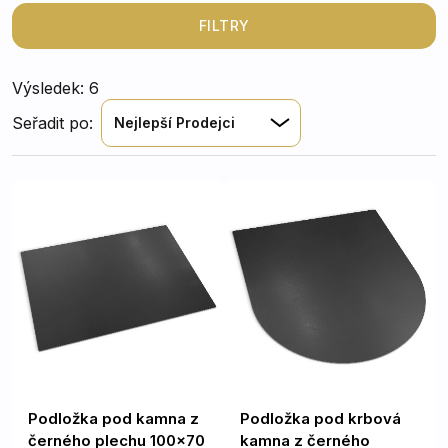
poškození podlahové krytiny odletujícími jiskrami či
žhavými uhlíky a zároveň nenarušují celkovou estetiku
FILTRY
vašeho útulného domova.
Výsledek: 6
Seřadit po:
Nejlepší Prodejci
Podložka pod kamna z
Podložka pod krbová
černého plechu 100x70
kamna z černého