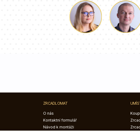
Luke
Dorota
ZRCADLOMAT
UMÍS
O nás
Koup
Kontaktní formulář
Zrcad
Návod k montáži
Zrca
Blog
poko