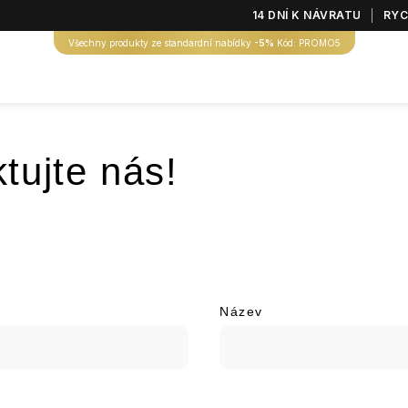
14 DNÍ K NÁVRATU
RYC
Všechny produkty ze standardní nabídky
-5%
Kód: PROMO5
tujte nás!
Název