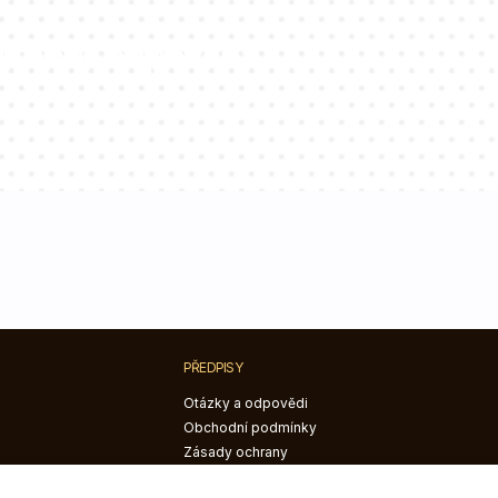
ltantů odpoví na
PŘEDPISY
Otázky a odpovědi
Obchodní podmínky
Zásady ochrany
osobních údajů