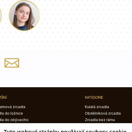
Náš tým konzu
vaše otázky!
Paulina
Vyplňte formulář nebo nám napište na adresu
info@zrcadlomat.cz
TĚNÍ
KATEGORIE
elnová zrcadla
Kulatá zrcadla
la do ložnice
Obdélníková zrcadla
dla do obývacího
Zrcadla bez rámu
je
Zrcadla v černém rámu
Tyto webové stránky používají soubory cookie.