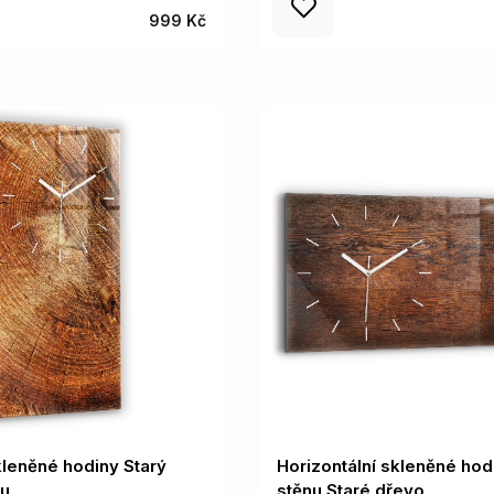
999 Kč
skleněné hodiny Starý
Horizontální skleněné hod
u
stěnu Staré dřevo