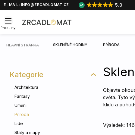
5.0
E -MAIL:
INFO@ZRCADLOMAT.CZ
Produkty
SKLENĚNÉ HODINY
PŘÍRODA
HLAVNÍ STRÁNKA
Sklen
Kategorie
Architektura
Objevte okouz
Fantasy
světa. Tyto v
klidu a pohod
Umění
Příroda
Lidé
Výsledek: 14
Státy a mapy