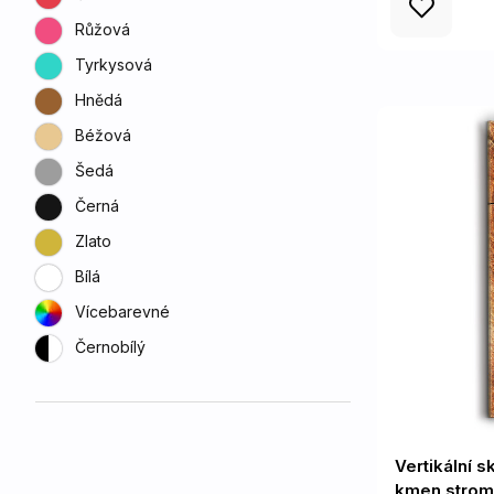
Růžová
Tyrkysová
Hnědá
Béžová
Šedá
Černá
Zlato
Bílá
Vícebarevné
Černobílý
Vertikální 
kmen strom