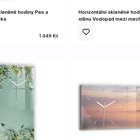
skleněné hodiny Pes a
Horizontální skleněné hod
čka
stěnu Vodopád mezi me
1 449 Kč