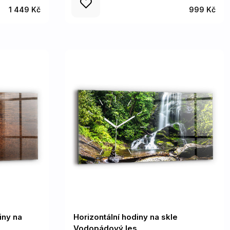
1 449 Kč
999 Kč
iny na
Horizontální hodiny na skle
Vodopádový les