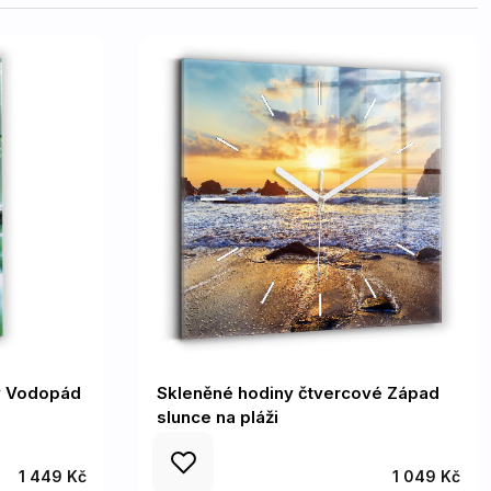
ny Vodopád
Skleněné hodiny čtvercové Západ
slunce na pláži
1 449 Kč
1 049 Kč