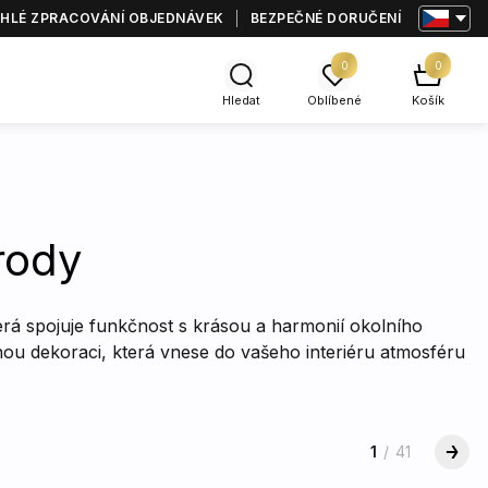
HLÉ ZPRACOVÁNÍ OBJEDNÁVEK
BEZPEČNÉ DORUČENÍ
0
0
Hledat
Oblíbené
Košík
rody
erá spojuje funkčnost s krásou a harmonií okolního
čnou dekoraci, která vnese do vašeho interiéru atmosféru
1
/
41