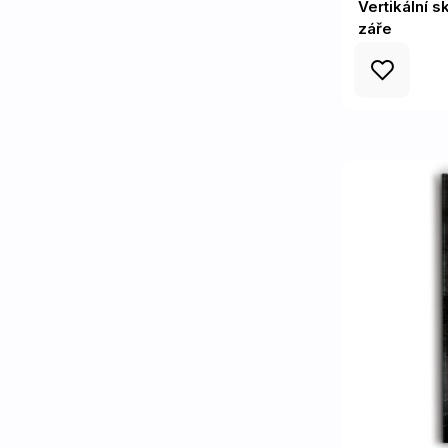
Vertikální s
záře