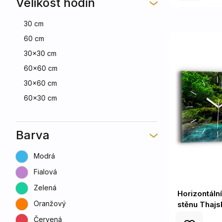
Velikost hodin
30 cm
60 cm
30x30 cm
60x60 cm
30x60 cm
60x30 cm
Barva
Modrá
Fialová
Zelená
Horizontáln
Oranžový
stěnu Thaj
Červená