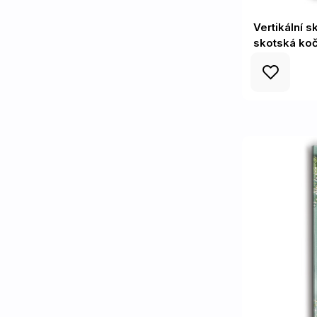
Vertikální 
skotská ko