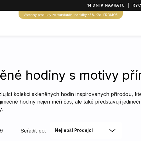
14 DNÍ K NÁVRATU
RYC
Všechny produkty ze standardní nabídky
-5%
Kód: PROMO5
ěné hodiny s motivy pří
lující kolekci skleněných hodin inspirovaných přírodou, kt
ýjimečné hodiny nejen měří čas, ale také představují jedine
y.
69
Seřadit po:
Nejlepší Prodejci