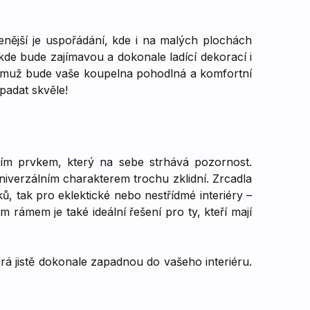
nější je uspořádání, kde i na malých plochách
de bude zajímavou a dokonale ladící dekorací i
němuž bude vaše koupelna pohodlná a komfortní
padat skvěle!
lším prvkem, který na sebe strhává pozornost.
iverzálním charakterem trochu zklidní. Zrcadla
ů, tak pro eklektické nebo nestřídmé interiéry –
ámem je také ideální řešení pro ty, kteří mají
erá jistě dokonale zapadnou do vašeho interiéru.