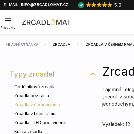
5.0
E -MAIL:
INFO@ZRCADLOMAT.CZ
Produkty
ZRCADLA
ZRCADLA V ČERNÉM RÁM
HLAVNÍ STRÁNKA
Zrcad
Typy zrcadel
Obdélníková zrcadla
Tajemná, eleg
Zrcadla bez rámu
„něco“ v sob
jednoduchým, 
Zrcadla v černém rámu
Zrcadla v bílém rámu
Zrcadla s LED podsvícením
Výsledek: 12
Kulatá zrcadla