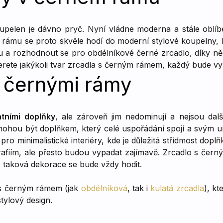
pelen je dávno pryč. Nyní vládne moderna a stále oblíbe
 rámu se proto skvěle hodí do moderní stylové koupelny, k
ku a rozhodnout se pro obdélníkové černé zrcadlo, díky 
erete jakýkoli tvar zrcadla s černým rámem, každý bude vy
s černými rámy
tními doplňky
, ale zároveň jim nedominují a nejsou da
mohou být doplňkem, který celé uspořádání spojí a svým un
o minimalistické interiéry, kde je důležitá střídmost doplňk
ím, ale přesto budou vypadat zajímavě. Zrcadlo s černým r
, taková dekorace se bude vždy hodit.
 s černým rámem (jak
obdélníková
, tak i
kulatá zrcadla
), kt
tylový design.