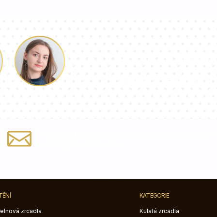
Náš tým konzu
vaše otázky!
Paulina
Vyplňte formulář nebo nám napište na adresu
info@zrcadlomat.cz
TĚNÍ
KATEGORIE
elnová zrcadla
Kulatá zrcadla