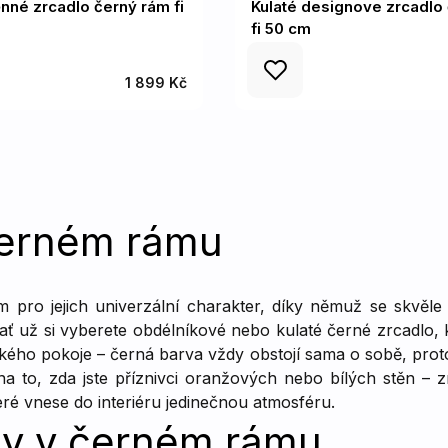
ěnné zrcadlo černý rám fi
Kulaté designove zrcadlo
fi 50 cm
1 899 Kč
 černém rámu
m pro jejich univerzální charakter, díky němuž se skvěle
ť už si vyberete obdélníkové nebo kulaté černé zrcadlo, kd
ského pokoje – černá barva vždy obstojí sama o sobě, prot
 na to, zda jste příznivci oranžových nebo bílých stěn 
ré vnese do interiéru jedinečnou atmosféru.
ny v černém rámu