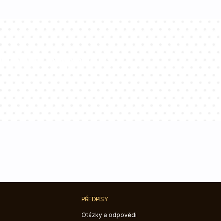
ltantů odpoví na
PŘEDPISY
Otázky a odpovědi