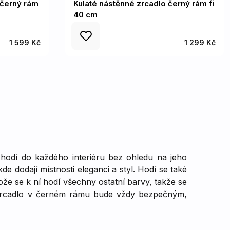
 černý rám
Kulaté nástěnné zrcadlo černý rám fi
40 cm
1 599 Kč
1 299 Kč
 hodí do každého interiéru bez ohledu na jeho
e dodají místnosti eleganci a styl. Hodí se také
ože se k ní hodí všechny ostatní barvy, takže se
– zrcadlo v černém rámu bude vždy bezpečným,