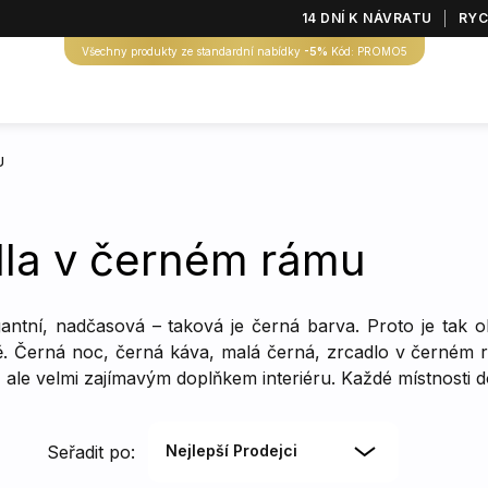
14 DNÍ K NÁVRATU
RYC
Všechny produkty ze standardní nabídky
-5%
Kód: PROMO5
U
la v černém rámu
antní, nadčasová – taková je černá barva. Proto je tak o
ě. Černá noc, černá káva, malá černá, zrcadlo v černém 
ale velmi zajímavým doplňkem interiéru. Každé místnosti do
Seřadit po:
Nejlepší Prodejci