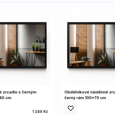
é zrcadlo s černým
Obdélníkové nástěnné zr
40 cm
černý rám 100x70 cm
1 249 Kč