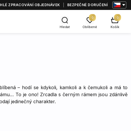
HLÉ ZPRACOVÁNÍ OBJEDNÁVEK
BEZPEČNÉ DORUČENÍ
0
0
Hledat
Oblíbené
Košík
blíbená – hodí se kdykoli, kamkoli a k čemukoli a má to
rámu… To je ono! Zrcadla s černým rámem jsou zdánlivě
dají jedinečný charakter.