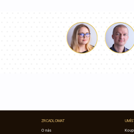
Luke
Dorota
ZRCADLOMAT
UMÍS
O nás
Koup