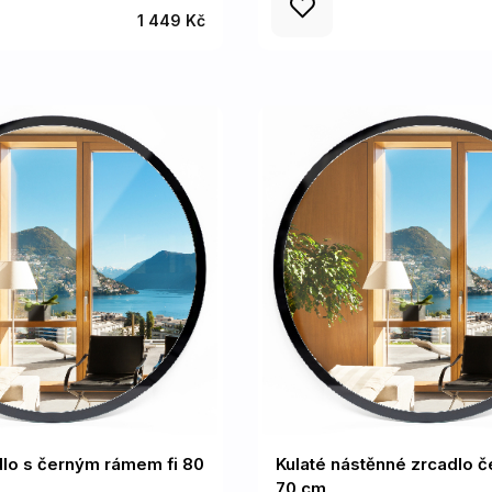
1 449 Kč
dlo s černým rámem fi 80
Kulaté nástěnné zrcadlo č
70 cm