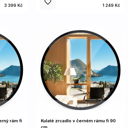
3 399 Kč
1 249 Kč
erný rám fi
Kulaté zrcadlo v černém rámu fi 90
cm