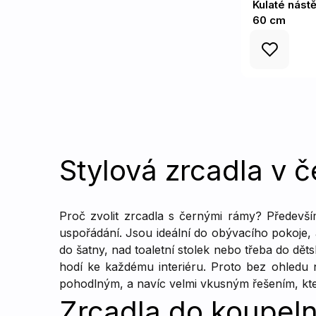
Kulaté nást
60 cm
Stylová zrcadla v
Proč zvolit zrcadla s černými rámy? Předevší
uspořádání. Jsou ideální do obývacího pokoje, a
do šatny, nad toaletní stolek nebo třeba do dět
hodí ke každému interiéru. Proto bez ohledu
pohodlným, a navíc velmi vkusným řešením, kte
Zrcadla do koupel