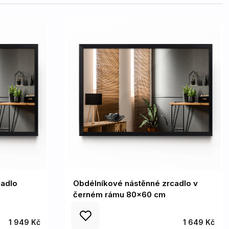
cadlo
Obdélníkové nástěnné zrcadlo v
černém rámu 80x60 cm
1 949 Kč
1 649 Kč