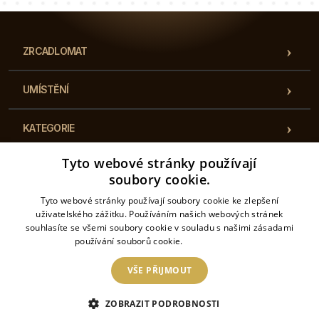
ZRCADLOMAT
UMÍSTĚNÍ
KATEGORIE
Tyto webové stránky používají
PŘEDPISY
soubory cookie.
Tyto webové stránky používají soubory cookie ke zlepšení
KONTAKT
uživatelského zážitku. Používáním našich webových stránek
souhlasíte se všemi soubory cookie v souladu s našimi zásadami
používání souborů cookie.
Více informací
VŠE PŘIJMOUT
2026 © Zrcadlomat– Všechna práva vyhrazena. Internetový obchod je provozován
společností: Český tisk s.r.o. Koperníkova 495/27, 737 01 Český Těšín IČO:
ZOBRAZIT PODROBNOSTI
17658187