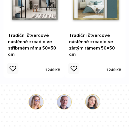
Tradiční čtvercové
Tradiční čtvercové
nástěnné zrcadlo ve
nástěnné zrcadlo se
stříbrném rámu 50x50
zlatým rámem 50x50
cm
cm
1 249 Kč
1 249 Kč
Luke
Paulina
Dorota
Náš tým konzultantů odpoví na vaše otázky!