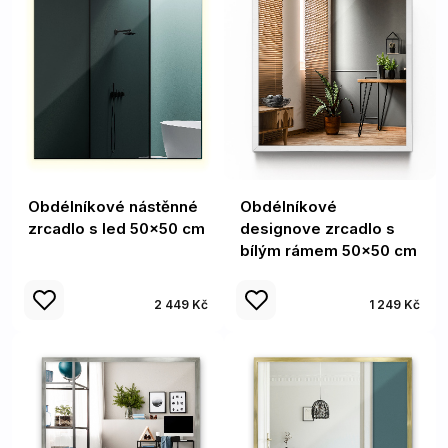
Obdélníkové nástěnné
Obdélníkové
zrcadlo s led 50x50 cm
designove zrcadlo s
bílým rámem 50x50 cm
2 449 Kč
1 249 Kč