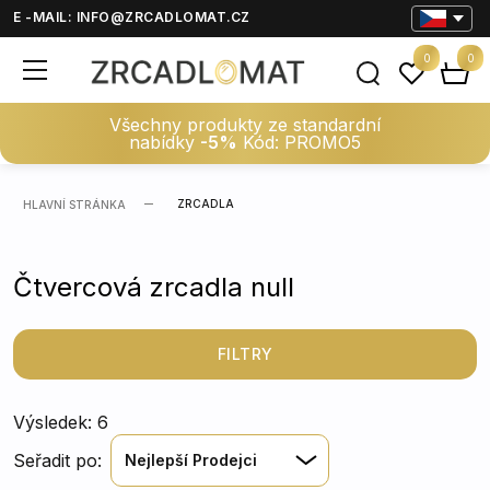
E -MAIL:
INFO@ZRCADLOMAT.CZ
0
0
Všechny produkty ze standardní
nabídky
-5%
Kód: PROMO5
ZRCADLA
HLAVNÍ STRÁNKA
Čtvercová zrcadla null
FILTRY
Výsledek: 6
Seřadit po:
Nejlepší Prodejci