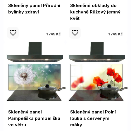
Skleněný panel Přírodní
Skleněné obklady do
bylinky zdraví
kuchyně Růžový jemný
květ
1 749 Kč
1 749 Kč
Skleněný panel
Skleněný panel Polní
Pampeliška pampeliška
louka s červenými
ve větru
máky