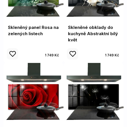
Skleněný panel Rosa na
Skleněné obklady do
zelených listech
kuchyně Abstraktní bílý
květ
1 749 Kč
1 749 Kč