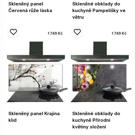
Skleněný panel
Skleněné obklady do
Červená růže láska
kuchyně Pampelišky ve
větru
1 749 Kč
1 749 Kč
Skleněný panel Krajina
Skleněné obklady do
klid
kuchyně Přírodní
květiny složení