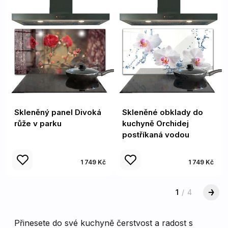
Skleněný panel Divoká
Skleněné obklady do
růže v parku
kuchyně Orchidej
postříkaná vodou
1 749 Kč
1 749 Kč
1
/
4
Přinesete do své kuchyně čerstvost a radost s