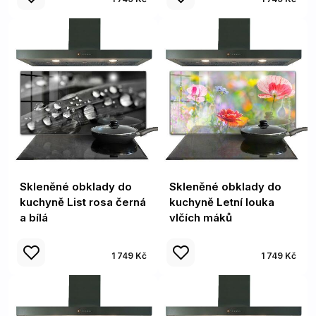
Skleněné obklady do
Skleněné obklady do
kuchyně List rosa černá
kuchyně Letní louka
a bílá
vlčích máků
1 749 Kč
1 749 Kč