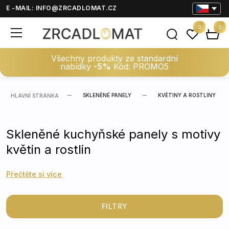
E -MAIL:
INFO@ZRCADLOMAT.CZ
0
0
Všechny produkty ze standardní
nabídky
-5%
Kód: PROMO5
SKLENĚNÉ PANELY
KVĚTINY A ROSTLINY
HLAVNÍ STRÁNKA
Skleněné kuchyňské panely s motivy
květin a rostlin
Přečtěte si více
FILTRY