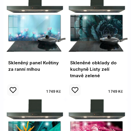
Skleněný panel Květiny
Skleněné obklady do
za ranní mlhou
kuchyně Listy zelí
tmavě zelené
1 749 Kč
1 749 Kč