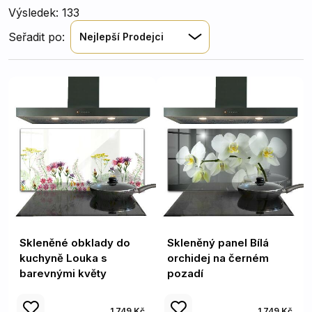
Výsledek: 133
Seřadit po:
Nejlepší Prodejci
Skleněné obklady do
Skleněný panel Bílá
kuchyně Louka s
orchidej na černém
barevnými květy
pozadí
1 749 Kč
1 749 Kč