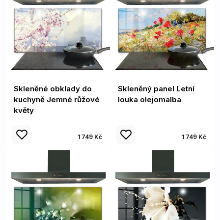
Skleněné obklady do
Skleněný panel Letní
kuchyně Jemné růžové
louka olejomalba
květy
1 749 Kč
1 749 Kč