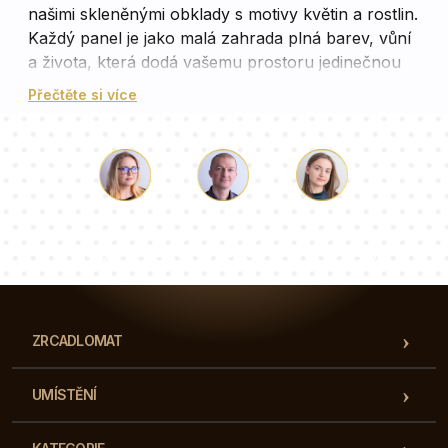
našimi skleněnými obklady s motivy květin a rostlin.
Každý panel je jako malá zahrada plná barev, vůní
a života, která dodá vašemu prostoru jedinečnou
atmosféru. Užijte si každou chvíli strávenou v této
Přečtěte si více
oáze klidu a krásy, která vás bude každý den
inspirovat.
Luke
Paulina
Dorota
Náš tým konzultantů odpoví na vaše otázky!
ZRCADLOMAT
UMÍSTĚNÍ