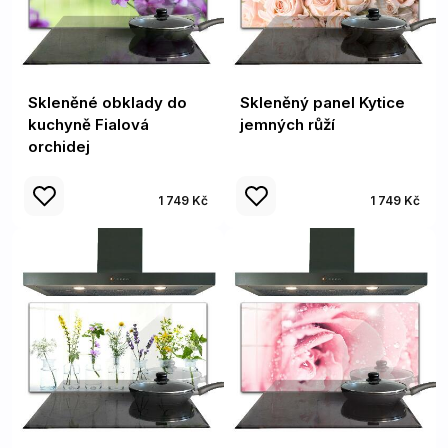
Skleněné obklady do
Skleněný panel Kytice
kuchyně Fialová
jemných růží
orchidej
1 749 Kč
1 749 Kč