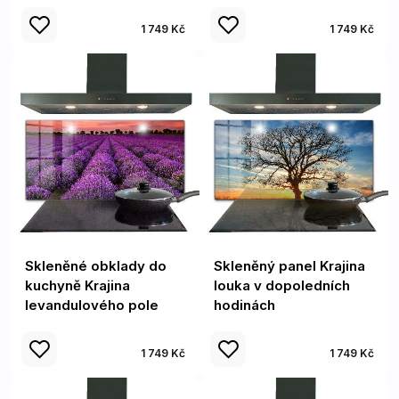
1 749 Kč
1 749 Kč
Skleněné obklady do
Skleněný panel Krajina
kuchyně Krajina
louka v dopoledních
levandulového pole
hodinách
1 749 Kč
1 749 Kč