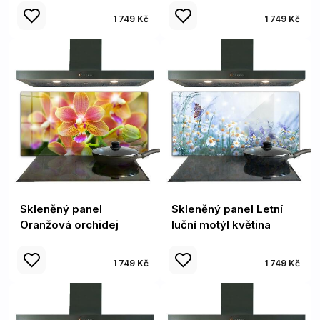
1 749 Kč
1 749 Kč
Skleněný panel
Skleněný panel Letní
Oranžová orchidej
luční motýl květina
1 749 Kč
1 749 Kč