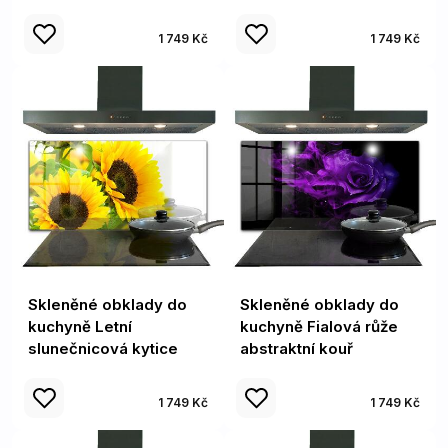
1 749 Kč
1 749 Kč
Skleněné obklady do
Skleněné obklady do
kuchyně Letní
kuchyně Fialová růže
slunečnicová kytice
abstraktní kouř
1 749 Kč
1 749 Kč