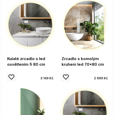
Kulaté zrcadlo s led
Zrcadlo s komolým
osvětlením fi 80 cm
kruhem led 70x80 cm
3 149 Kč
2 699 Kč