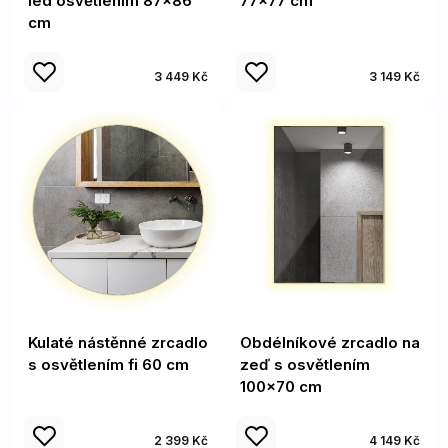
led osvětlením 87x86
77x77 cm
cm
3 449 Kč
3 149 Kč
Kulaté nástěnné zrcadlo
Obdélníkové zrcadlo na
s osvětlením fi 60 cm
zeď s osvětlením
100x70 cm
2 399 Kč
4 149 Kč