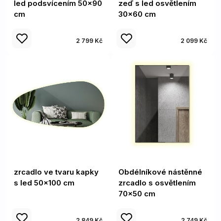
led podsvícením 50x90
zeď s led osvětlením
cm
30x60 cm
2 799 Kč
2 099 Kč
zrcadlo ve tvaru kapky
Obdélníkové nástěnné
s led 50x100 cm
zrcadlo s osvětlením
70x50 cm
2 849 Kč
2 749 Kč