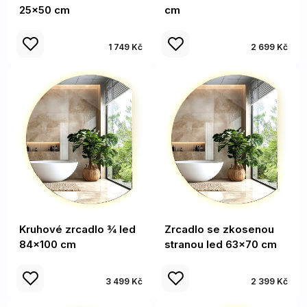
25x50 cm
cm
1 749 Kč
2 699 Kč
Kruhové zrcadlo ¾ led
Zrcadlo se zkosenou
84x100 cm
stranou led 63x70 cm
3 499 Kč
2 399 Kč