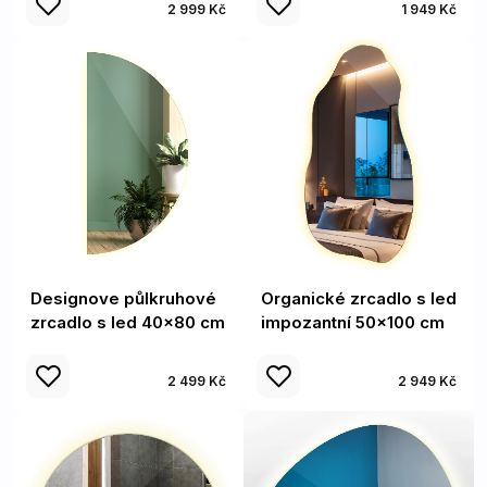
2 999 Kč
1 949 Kč
Designove půlkruhové
Organické zrcadlo s led
zrcadlo s led 40x80 cm
impozantní 50x100 cm
2 499 Kč
2 949 Kč