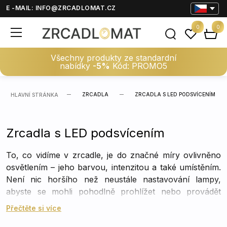
E -MAIL:
INFO@ZRCADLOMAT.CZ
0
0
Všechny produkty ze standardní
nabídky
-5%
Kód: PROMO5
ZRCADLA
ZRCADLA S LED PODSVÍCENÍM
HLAVNÍ STRÁNKA
Zrcadla s LED podsvícením
To, co vidíme v zrcadle, je do značné míry ovlivněno
osvětlením – jeho barvou, intenzitou a také umístěním.
Není nic horšího než neustále nastavování lampy,
abyste se mohli pohodlně prohlížet nebo provádět
různé kosmetické procedury. Proto jsou
zrcadla s LED
Přečtěte si více
podsvícením
ideálním řešením do koupelny nebo na