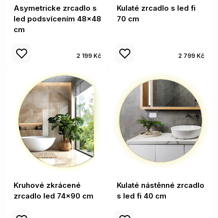
Asymetricke zrcadlo s
Kulaté zrcadlo s led fi
led podsvícením 48x48
70 cm
cm
2 199 Kč
2 799 Kč
Kruhové zkrácené
Kulaté nástěnné zrcadlo
zrcadlo led 74x90 cm
s led fi 40 cm