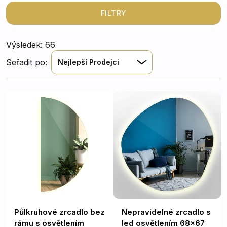
toaletní stolek v ložnici. Komfort, pohodlí a konečně
dostatek světla – to je ono!
FILTRY
Výsledek: 66
Seřadit po:
Nejlepší Prodejci
Půlkruhové zrcadlo bez
Nepravidelné zrcadlo s
rámu s osvětlením
led osvětlením 68x67