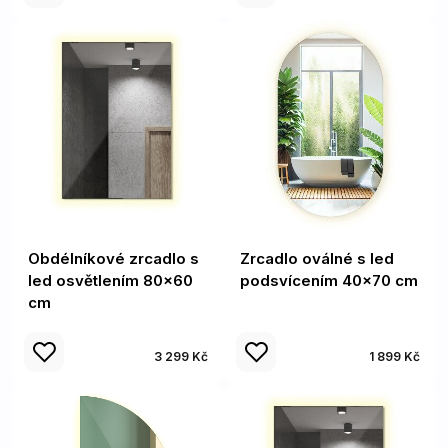
Obdélníkové zrcadlo s
Zrcadlo oválné s led
led osvětlením 80x60
podsvícením 40x70 cm
cm
3 299 Kč
1 899 Kč