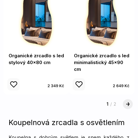
Organické zrcadlo s led
Organické zrcadlo s led
stylový 40x80 cm
minimalistický 45x90
cm
2 349 Kč
2 649 Kč
1
/
2
Koupelnová zrcadla s osvětlením
Koupelna s dobrým světlem je snem každého z