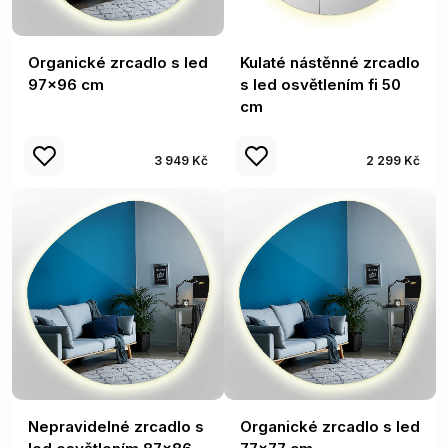
Organické zrcadlo s led
Kulaté nástěnné zrcadlo
97x96 cm
s led osvětlením fi 50
cm
3 949 Kč
2 299 Kč
Nepravidelné zrcadlo s
Organické zrcadlo s led