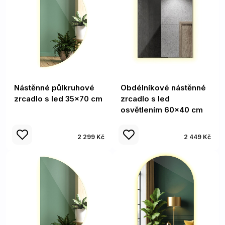
Nástěnné půlkruhové
Obdélníkové nástěnné
zrcadlo s led 35x70 cm
zrcadlo s led
osvětlením 60x40 cm
2 299 Kč
2 449 Kč