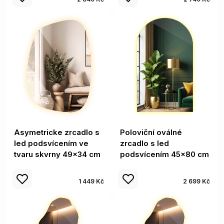
Asymetricke zrcadlo s
Poloviční oválné
led podsvícením ve
zrcadlo s led
tvaru skvrny 49x34 cm
podsvícením 45x80 cm
1 449 Kč
2 699 Kč