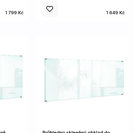
1 799 Kč
1 649 Kč
yně
Průhledný skleněný obklad do