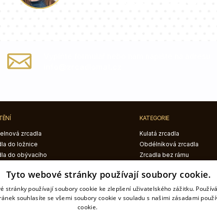
Paulina
Vyplňte formulář nebo nám napište na adresu
info@zrcadlomat.cz
TĚNÍ
KATEGORIE
elnová zrcadla
Kulatá zrcadla
la do ložnice
Obdélníková zrcadla
dla do obývacího
Zrcadla bez rámu
je
Zrcadla v černém rámu
Tyto webové stránky používají soubory cookie.
dla do předsíně
Zrcadla v bílém rámu
Zrcadla s LED
é stránky používají soubory cookie ke zlepšení uživatelského zážitku. Použív
podsvícením
ránek souhlasíte se všemi soubory cookie v souladu s našimi zásadami použí
cookie.
Více informací