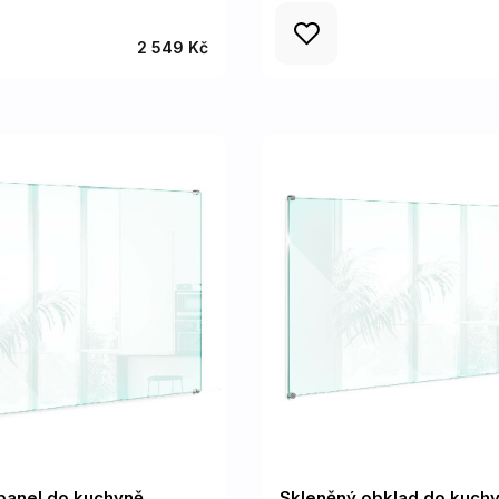
2 549 Kč
panel do kuchyně
Skleněný obklad do kuch