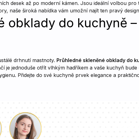
ch desek až po moderní kámen. Jsou ideální volbou pro ty, k
zory, naše široká nabídka vám umožní najít ten pravý desig
é obklady do kuchyně –
ustálé drhnutí mastnoty.
Průhledné skleněné obklady do k
ačí je jednoduše otřít vlhkým hadříkem a vaše kuchyň bude o
hygienu. Přidejte do své kuchyně prvek elegance a praktično
Náš tým konzu
vaše otázky!