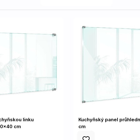
chyňskou linku
Kuchyňský panel průhled
60x40 cm
cm