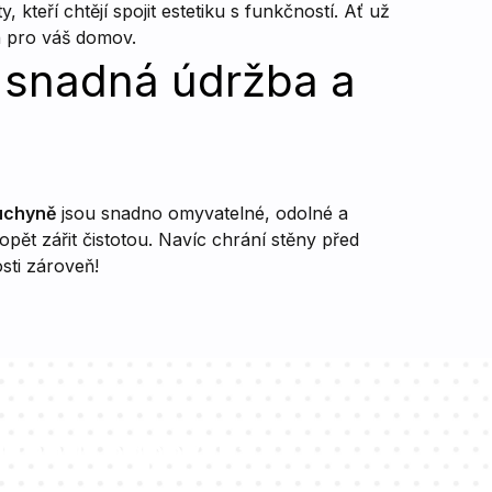
teří chtějí spojit estetiku s funkčností. Ať už
n pro váš domov.
 snadná údržba a
uchyně
jsou snadno omyvatelné, odolné a
pět zářit čistotou. Navíc chrání stěny před
sti zároveň!
ltantů odpoví na