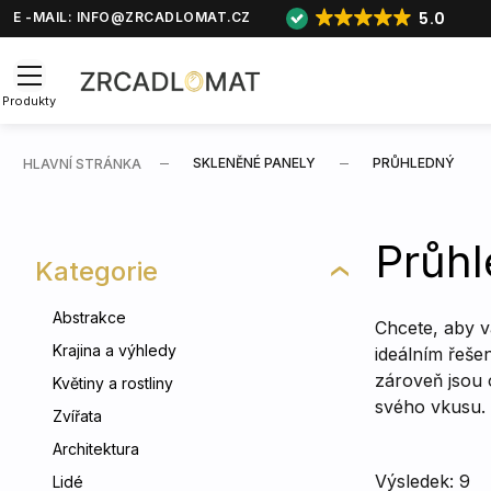
5.0
E -MAIL:
INFO@ZRCADLOMAT.CZ
Produkty
SKLENĚNÉ PANELY
PRŮHLEDNÝ
HLAVNÍ STRÁNKA
Průhl
Kategorie
Abstrakce
Chcete, aby 
Krajina a výhledy
ideálním řeše
zároveň jsou o
Květiny a rostliny
svého vkusu. 
Zvířata
Architektura
Výsledek: 9
Lidé