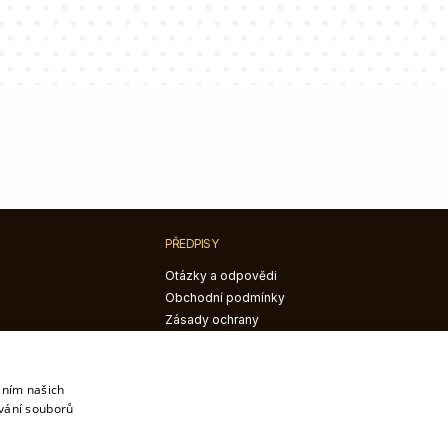
PŘEDPISY
Otázky a odpovědi
Obchodní podmínky
Zásady ochrany
osobních údajů
Reklamace a vrácení
Právo na odstoupení od
áním našich
smlouvy
vání souborů