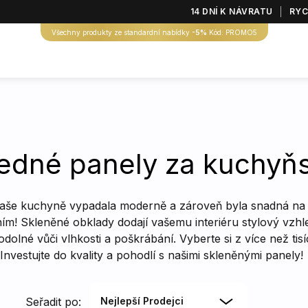
14 DNÍ K NÁVRATU
RYC
Všechny produkty ze standardní nabídky
-5%
Kód: PROMO5
edné panely za kuchyňs
vaše kuchyně vypadala moderně a zároveň byla snadná n
ním! Skleněné obklady dodají vašemu interiéru stylový vzhl
dolné vůči vlhkosti a poškrábání. Vyberte si z více než tis
Investujte do kvality a pohodlí s našimi skleněnými panely!
Seřadit po:
Nejlepší Prodejci