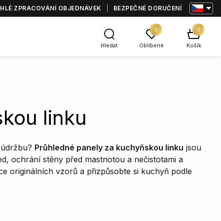
HLÉ ZPRACOVÁNÍ OBJEDNÁVEK
BEZPEČNÉ DORUČENÍ
0
0
Hledat
Oblíbené
Košík
kou linku
a údržbu?
Průhledné panely za kuchyňskou linku
jsou
ed, ochrání stěny před mastnotou a nečistotami a
íce originálních vzorů a přizpůsobte si kuchyň podle