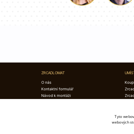
Luke
Dorota
ZRCADLOMAT
UMÍS
O nás
Koup
Kontaktní formulář
Zrcad
Návod k montáži
Zrca
Blog
poko
Zrca
Tyto webov
webových st