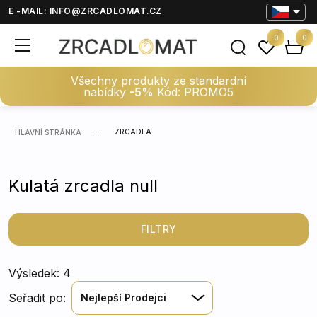
E -MAIL:
INFO@ZRCADLOMAT.CZ
0
0
Všechny produkty ze standardní
nabídky
-5%
Kód: PROMO5
ZRCADLA
HLAVNÍ STRÁNKA
Kulatá zrcadla null
FILTRY
Výsledek: 4
Seřadit po:
Nejlepší Prodejci