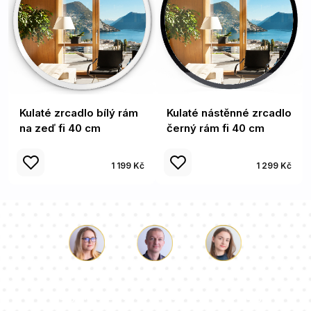
Kulaté zrcadlo bílý rám
Kulaté nástěnné zrcadlo
na zeď fi 40 cm
černý rám fi 40 cm
1 199 Kč
1 299 Kč
Luke
Paulina
Dorota
Náš tým konzultantů odpoví na vaše otázky!