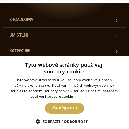
ZRCADLOMAT
UMÍSTĚNÍ
KATEGORIE
Tyto webové stránky používají
PŘEDPISY
soubory cookie.
Tyto webové stránky používají soubory cookie ke zlepšení
KONTAKT
uživatelského zážitku. Používáním našich webových stránek
souhlasíte se všemi soubory cookie v souladu s našimi zásadami
používání souborů cookie.
Více informací
VŠE PŘIJMOUT
2026 © Zrcadlomat– Všechna práva vyhrazena. Internetový obchod je provozován
společností: Český tisk s.r.o. Koperníkova 495/27, 737 01 Český Těšín IČO:
ZOBRAZIT PODROBNOSTI
17658187