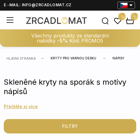
E -MAIL:
INFO@ZRCADLOMAT.CZ
0
0
Všechny produkty ze standardní
nabídky
-5%
Kód: PROMO5
KRYTY PRO VARNOU DESKU
NÁPISY
HLAVNÍ STRÁNKA
Skleněné kryty na sporák s motivy
nápisů
Přečtěte si více
FILTRY