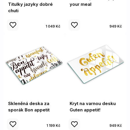
Titulky jazyky dobré
your meal
chuti
1 049 Kč
949 Kč
Skleněná deska za
Kryt na varnou desku
sporák Bon appetit
Guten appetit!
1 199 Kč
949 Kč