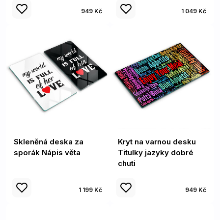
949 Kč
1 049 Kč
Skleněná deska za
Kryt na varnou desku
sporák Nápis věta
Titulky jazyky dobré
chuti
1 199 Kč
949 Kč