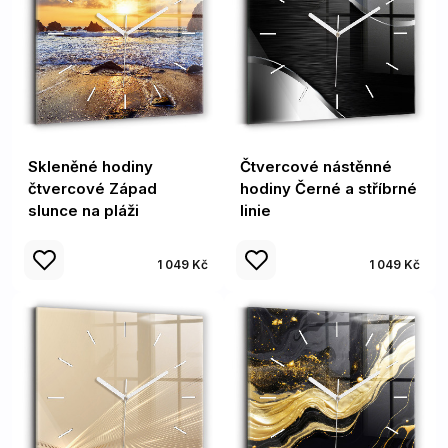
Skleněné hodiny
Čtvercové nástěnné
čtvercové Západ
hodiny Černé a stříbrné
slunce na pláži
linie
1 049 Kč
1 049 Kč