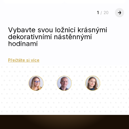
1
/
20
Vybavte svou ložnici krásnými
dekorativními nástěnnými
hodinami
Vyrobené z vysoce kvalitního tvrzeného skla, tyto
Přečtěte si více
hodiny nejen měří čas, ale také se stávají
výjimečnými dekorativními prvky.
Pečlivě vybrané vzory a jemné detaily jim dodávají
charakter subtilních uměleckých děl, která oživí
vaši ložnici.
Luke
Paulina
Dorota
Minimalistický design a elegantní estetika zajišťují,
Náš tým konzultantů odpoví na vaše otázky!
že skleněné hodiny perfektně zapadnou do
každého stylu aranžmá.
Vytvořte atmosféru relaxace