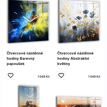
Čtvercové nástěnné
Čtvercové nástěnné
hodiny Barevný
hodiny Abstraktní
papoušek
květiny
1 049 Kč
1 049 Kč