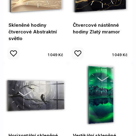
Skleněné hodiny
Čtvercové nástěnné
čtvercové Abstraktní
hodiny Zlatý mramor
světlo
1 049 Kč
1 049 Kč
Horizontální skleněné
Vertikální skleněné