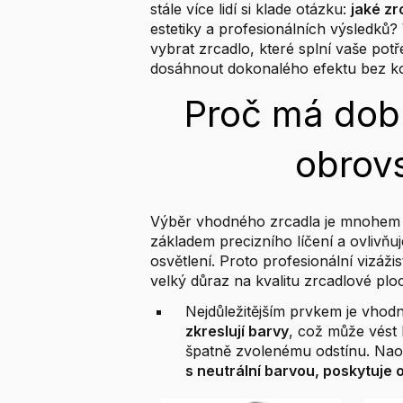
stále více lidí si klade otázku:
jaké zr
estetiky a profesionálních výsledků
vybrat zrcadlo, které splní vaše potř
dosáhnout dokonalého efektu bez k
Proč má dobr
obrov
Výběr vhodného zrcadla je mnohem v
základem precizního líčení a ovlivňuj
osvětlení. Proto profesionální vizáž
velký důraz na kvalitu zrcadlové plo
Nejdůležitějším prvkem je vhodn
zkreslují barvy
, což může vés
špatně zvolenému odstínu. Na
s neutrální barvou, poskytuje o