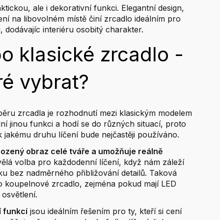
tickou, ale i dekorativní funkci. Elegantní design,
ní na libovolném místě činí zrcadlo ideálním pro
 dodávajíc interiéru osobitý charakter.
o klasické zrcadlo -
ré vybrat?
výběru zrcadla je rozhodnutí mezi klasickým modelem
ní jinou funkci a hodí se do různých situací, proto
, k jakému druhu líčení bude nejčastěji používáno.
irozený obraz celé tváře a umožňuje reálně
kvělá volba pro každodenní líčení, když nám záleží
ku bez nadměrného přibližování detailů. Taková
ako koupelnové zrcadlo, zejména pokud mají LED
 osvětlení.
í funkcí
jsou ideálním řešením pro ty, kteří si cení