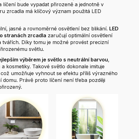
 líčení bude vypadat přirozeně a jednotně v
ru zrcadla má klíčový význam použitá LED
lní, jasné a rovnoměrné osvětlení bez blikání.
LED
o stranách zrcadla
zaručují optimální osvětlení
na tvářích. Díky tomu je možné provést precizní
přirozenému světlu.
jlepším výběrem je světlo s neutrální barvou
,
i a kosmetiky. Takové světlo dokonale imituje
, což umožňuje vyhnout se efektu příliš výrazného
í domu. Právě proto líčení není třeba později
přirozený.