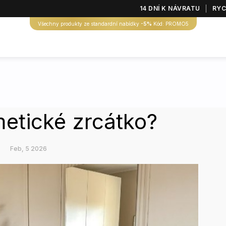
14 DNÍ K NÁVRATU
RYC
Všechny produkty ze standardní nabídky
-5%
Kód: PROMO5
etické zrcátko?
Feb, 5 2026