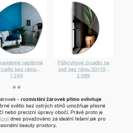
ravidelné nástěnné
Půlkruhové zrcadlo na
As
rcadlo bez rámu
zeď bez rámu 50x100
dek
48x48 cm
1 249
2 099
cm
žárovek -
rozmístění žárovek přímo ovlivňuje
rné světlo bez ostrých stínů umožňuje přesné
čí nebo precizní úpravy obočí. Právě proto je
ogií
dnes považováno za ideální řešení jak pro
sionální beauty prostory.