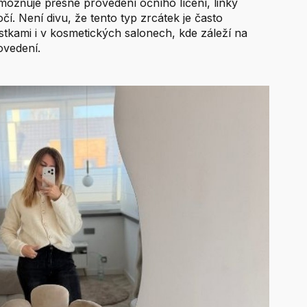
možňuje přesné provedení očního líčení, linky
. Není divu, že tento typ zrcátek je často
stkami i v kosmetických salonech, kde záleží na
ovedení.