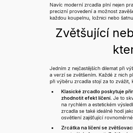
Navíc moderní zrcadla plní nejen prak
precizní provedení a možnost zavěše
každou koupelnu, ložnici nebo šatnu,
Zvětšující neb
kte
Jedním z nejčastějších dilemat při 
a verzí se zvětšením. Každé z nich pl
při výběru zrcadla stojí za to zvážit
Klasické zrcadlo poskytuje př
zhodnotit efekt líčení
. Je to s
na rychlém a estetickém výsled
zrcadla se také ideálně hodí j
osvětlení zajišťující rovnoměrné
Zrcátka na líčení se zvětšovac