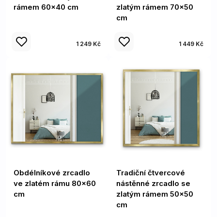
rámem 60x40 cm
zlatým rámem 70x50
cm
1 249 Kč
1 449 Kč
Obdélníkové zrcadlo
Tradiční čtvercové
ve zlatém rámu 80x60
nástěnné zrcadlo se
cm
zlatým rámem 50x50
cm