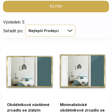
především jako
výrazný designový prvek
v prostorné
předsíni pro optické zvětšení prostoru nebo jako
FILTRY
luxusní doplněk zavěšený nad toaletním stolkem v
ložnici.
Výsledek: 5
Seřadit po:
Nejlepší Prodejci
Obdélníkové nástěnné
Minimalistické
zrcadlo se zlatým
obdélníkové zrcadlo se