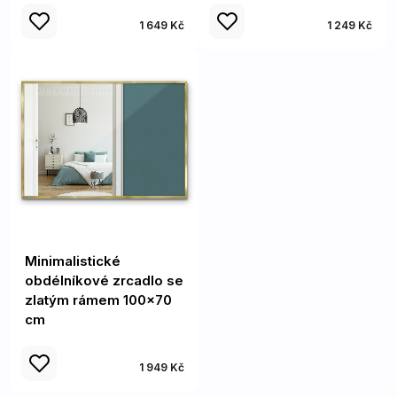
1 649 Kč
1 249 Kč
Minimalistické
obdélníkové zrcadlo se
zlatým rámem 100x70
cm
1 949 Kč