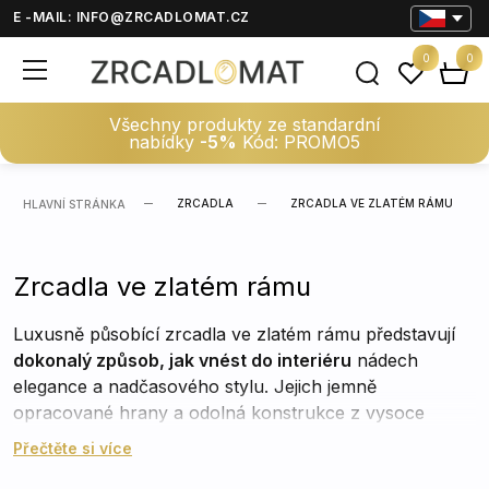
E -MAIL:
INFO@ZRCADLOMAT.CZ
0
0
Všechny produkty ze standardní
nabídky
-5%
Kód: PROMO5
ZRCADLA
ZRCADLA VE ZLATÉM RÁMU
HLAVNÍ STRÁNKA
Zrcadla ve zlatém rámu
Luxusně působící zrcadla ve zlatém rámu představují
dokonalý způsob, jak vnést do interiéru
nádech
elegance a nadčasového stylu. Jejich jemně
opracované hrany a odolná konstrukce z vysoce
kvalitního skla zajišťují nejen dlouhou životnost, ale
Přečtěte si více
také jasný odraz v každém detailu. Využijete je