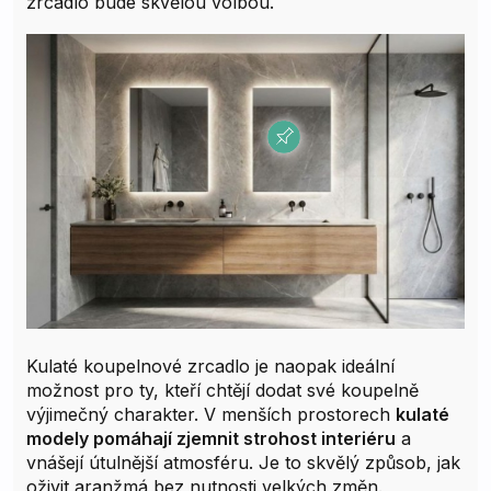
zrcadlo bude skvělou volbou.
Kulaté koupelnové zrcadlo je naopak ideální
možnost pro ty, kteří chtějí dodat své koupelně
výjimečný charakter. V menších prostorech
kulaté
modely pomáhají zjemnit strohost interiéru
a
vnášejí útulnější atmosféru. Je to skvělý způsob, jak
oživit aranžmá bez nutnosti velkých změn.