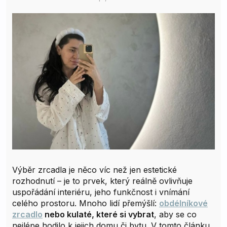
Výběr zrcadla je něco víc než jen estetické
rozhodnutí – je to prvek, který reálně ovlivňuje
uspořádání interiéru, jeho funkčnost i vnímání
celého prostoru. Mnoho lidí přemýšlí:
obdélníkové
zrcadlo
nebo kulaté, které si vybrat
, aby se co
nejlépe hodilo k jejich domu či bytu. V tomto článku