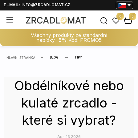
E -MAIL:
INFO@ZRCADLOMAT.CZ
0
0
Všechny produkty ze standardní
nabídky
-5%
Kód: PROMO5
BLOG
TIPY
HLAVNÍ STRÁNKA
Obdélníkové nebo
kulaté zrcadlo -
které si vybrat?
Apr, 13 2026