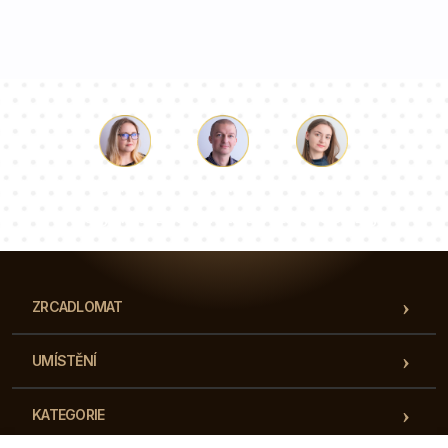
Luke
Paulina
Dorota
Náš tým konzultantů odpoví na vaše otázky!
ZRCADLOMAT
UMÍSTĚNÍ
KATEGORIE