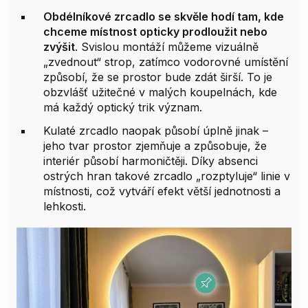
Obdélníkové zrcadlo se skvěle hodí tam, kde
chceme místnost opticky prodloužit nebo
zvýšit
. Svislou montáží můžeme vizuálně
„zvednout“ strop, zatímco vodorovné umístění
způsobí, že se prostor bude zdát širší. To je
obzvlášť užitečné v malých koupelnách, kde
má každý optický trik význam.
Kulaté zrcadlo naopak působí úplně jinak –
jeho tvar prostor zjemňuje a způsobuje, že
interiér působí harmoničtěji. Díky absenci
ostrých hran takové zrcadlo „rozptyluje“ linie v
místnosti, což vytváří efekt větší jednotnosti a
lehkosti.