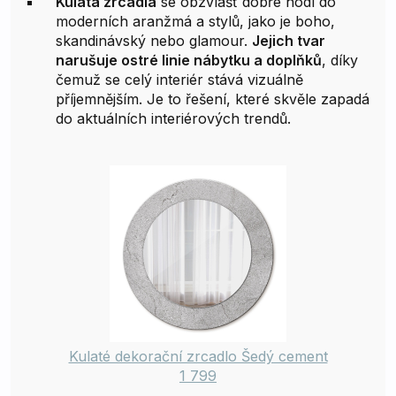
Kulatá zrcadla
se obzvlášť dobře hodí do
moderních aranžmá a stylů, jako je boho,
skandinávský nebo glamour.
Jejich tvar
narušuje ostré linie nábytku a doplňků
, díky
čemuž se celý interiér stává vizuálně
příjemnějším. Je to řešení, které skvěle zapadá
do aktuálních interiérových trendů.
Kulaté dekorační zrcadlo Šedý cement
1 799