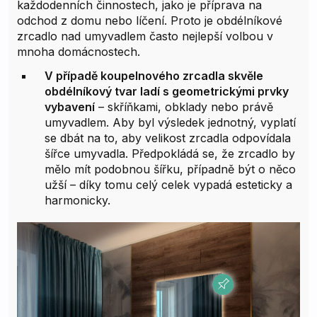
každodenních činnostech, jako je příprava na
odchod z domu nebo líčení. Proto je obdélníkové
zrcadlo nad umyvadlem často nejlepší volbou v
mnoha domácnostech.
V případě koupelnového zrcadla skvěle
obdélníkový tvar ladí s geometrickými prvky
vybavení
– skříňkami, obklady nebo právě
umyvadlem. Aby byl výsledek jednotný, vyplatí
se dbát na to, aby velikost zrcadla odpovídala
šířce umyvadla. Předpokládá se, že zrcadlo by
mělo mít podobnou šířku, případně být o něco
užší – díky tomu celý celek vypadá esteticky a
harmonicky.