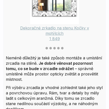
Dekoračné zrkadlo na stenu Kočky v
motýlcích
1 849
Neméně důležitý je také způsob montáže a umístění
zrcadla na stěně.
Je dobré věnovat pozornost
tomu, co se bude v zrcadle odrážet
– správně
umístěné může prostor opticky zvětšit a prosvětlit
místnost.
Při výběru zrcadla je vhodné zohlednit také jeho styl
a povrchovou úpravu. Rám, tvar a detaily by měly
ladit s celkovým aranžmá. Díky tomu se zrcadlo
stane nedílnou součástí výzdoby, a ne náhodným
doplňkem.