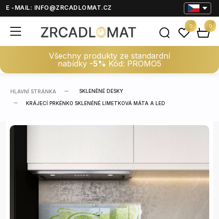
E -MAIL:
INFO@ZRCADLOMAT.CZ
0
0
Všechny produkty ze standardní
nabídky
-5%
Kód: PROMO5
SKLENĚNÉ DESKY
HLAVNÍ STRÁNKA
KRÁJECÍ PRKÉNKO SKLENĚNÉ LIMETKOVÁ MÁTA A LED