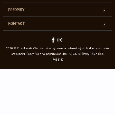
PŘEDPISY
KONTAKT
2026 © Zrcadlomat– Všechna práva vyhrazena. Internetový obchod je provozován
společností: Český tisk s.r.o. Koperníkova 495/27, 737 01 Český Těšín IČO:
17658187