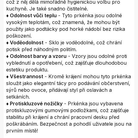
což z něj dělá mimořádně hygienickou volbu pro
kuchyně. Je také snadno čistitelné.
♦ Odolnost vůči teplu
- Tyto prkénka jsou odolné
vysokým teplotám, což znamená, že mohou být
použity jako podtácky pod horké nádobí bez rizika
poškození.
♦ Voděodolnost
- Sklo je voděodolné, což chrání
potisk před náhodným politím.
♦ Odolnost barvy a vzoru
- Vzory jsou odolné proti
vyblednutí a opotřebení, což zajišťuje dlouhodobou
estetiku produktu.
♦ Všestrannost
- Kromě krájení mohou tyto prkénka
sloužit jako elegantní tácy pro podávání občerstvení,
sýrů nebo ovoce, přidávají styl při oslavách a
setkáních.
♦ Protiskluzové nožičky
- Prkénka jsou vybavena
protiskluzovými gumovými podložkami, což zajišťuje
stabilitu při krájení a chrání pracovní desku před
poškrábáním. Bezpečnost a pohodlí uživatele jsou na
prvním místě!