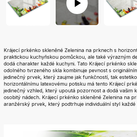
Krájecí prkénko skleněné Zelenina na prknech s horizont
praktickou kuchyňskou pomůckou, ale také výrazným de
dodá charakter každé kuchyni. Tato Krájecí prkénko skl
odolného tvrzeného skla kombinuje pevnost s originálním
jedinečný prvek, který zaujme jak funkčností, tak estetik
horizontálnímu latexovému potisku má tento Krájecí prk
jedinečný vzhled, který upoutá pozornost a dodá vašim
osobitý nádech. Krájecí prkénko skleněné Zelenina na p
aranžérský prvek, který podtrhuje individuální styl každ