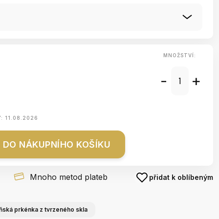
MNOŽSTVÍ:
-
+
Y:
11.08.2026
DO NÁKUPNÍHO KOŠÍKU
Mnoho metod plateb
přidat k oblíbeným
ňská prkénka z tvrzeného skla