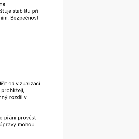
ena
uje stabilitu při
áním. Bezpečnost
it od vizualizací
prohlížejí,
mný rozdíl v
e přání provést
é úpravy mohou