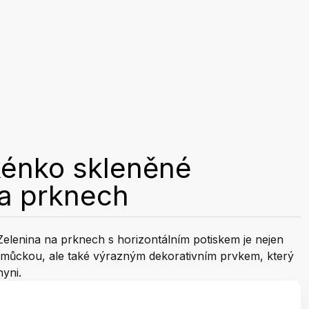
kénko skleněné
na prknech
Zelenina na prknech s horizontálním potiskem je nejen
můckou, ale také výrazným dekorativním prvkem, který
yni.