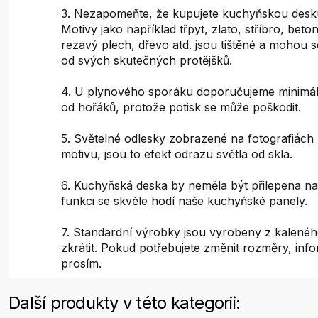
3. Nezapomeňte, že kupujete kuchyňskou desku
Motivy jako například třpyt, zlato, stříbro, bet
rezavý plech, dřevo atd. jsou tištěné a mohou s
od svých skutečných protějšků.
4. U plynového sporáku doporučujeme minimál
od hořáků, protože potisk se může poškodit.
5. Světelné odlesky zobrazené na fotografiách 
motivu, jsou to efekt odrazu světla od skla.
6. Kuchyňská deska by neměla být přilepena na
funkci se skvěle hodí naše kuchyńské panely.
7. Standardní výrobky jsou vyrobeny z kaleného
zkrátit. Pokud potřebujete změnit rozměry, inf
prosím.
Další produkty v této kategorii: