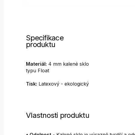
Specifikace
produktu
Materiál:
4 mm kalené sklo
typu Float
Tisk:
Latexový - ekologický
Vlastnosti produktu
♦ Odolnost
- Kalené sklo je výrazně tvrdší a odo