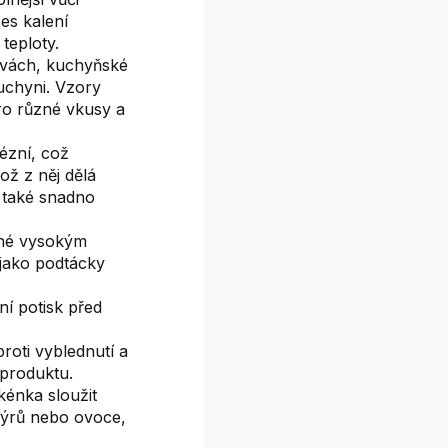
es kalení
teploty.
rvách, kuchyňské
uchyni. Vzory
ro různé vkusy a
ézní, což
ož z něj dělá
 také snadno
lné vysokým
jako podtácky
ní potisk před
roti vyblednutí a
 produktu.
kénka sloužit
 sýrů nebo ovoce,