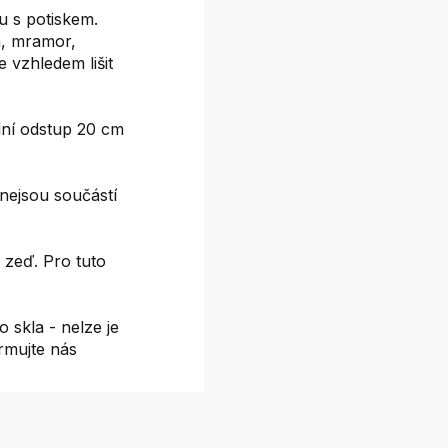
 s potiskem.
on, mramor,
e vzhledem lišit
ní odstup 20 cm
nejsou součástí
 zeď. Pro tuto
 skla - nelze je
ormujte nás