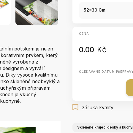
52x30 Cm
CENA
0.00
Kč
álním potiskem je nejen
korativním prvkem, který
eněné vyrobená z
 designem a vytváří
OČEKÁVANÉ DATUM PŘEPRAV
ou. Díky vysoce kvalitnímu
énko skleněné neobvyklý a
 kuchyňským přípravám
rknech je vkusný
é kuchyně.
záruka kvality
Skleněné krájecí desky a kuchy