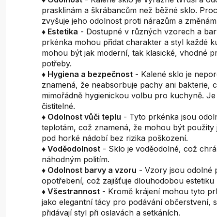
prasklinám a škrábancům než běžné sklo. Proc
zvyšuje jeho odolnost proti nárazům a změnám 
♦ Estetika
- Dostupné v různých vzorech a ba
prkénka mohou přidat charakter a styl každé k
mohou být jak moderní, tak klasické, vhodné p
potřeby.
♦ Hygiena a bezpečnost
- Kalené sklo je nepor
znamená, že neabsorbuje pachy ani bakterie, c
mimořádně hygienickou volbu pro kuchyně. Je
čistitelné.
♦ Odolnost vůči teplu
- Tyto prkénka jsou odo
teplotám, což znamená, že mohou být použity 
pod horké nádobí bez rizika poškození.
♦ Voděodolnost
- Sklo je voděodolné, což chrá
náhodným politím.
♦ Odolnost barvy a vzoru
- Vzory jsou odolné p
opotřebení, což zajišťuje dlouhodobou estetiku
♦ Všestrannost
- Kromě krájení mohou tyto pr
jako elegantní tácy pro podávání občerstvení,
přidávají styl při oslavách a setkáních.