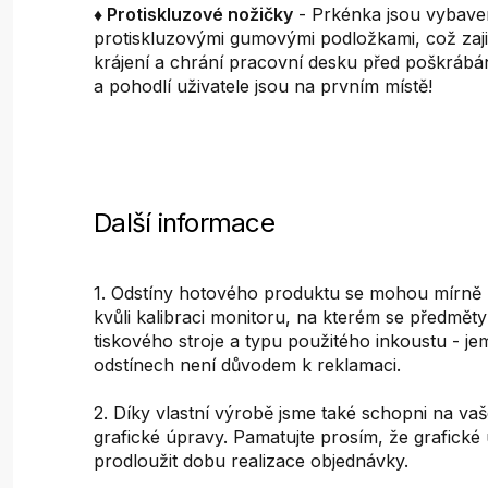
♦ Protiskluzové nožičky
- Prkénka jsou vybav
protiskluzovými gumovými podložkami, což zajišť
krájení a chrání pracovní desku před poškráb
a pohodlí uživatele jsou na prvním místě!
Další informace
1. Odstíny hotového produktu se mohou mírně liš
kvůli kalibraci monitoru, na kterém se předměty 
tiskového stroje a typu použitého inkoustu - je
odstínech není důvodem k reklamaci.
2. Díky vlastní výrobě jsme také schopni na vaš
grafické úpravy. Pamatujte prosím, že grafick
prodloužit dobu realizace objednávky.