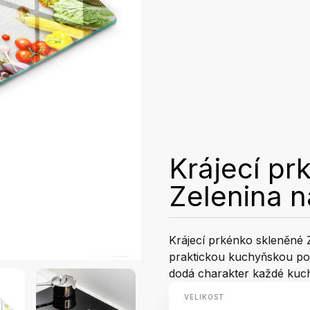
Krájecí pr
Zelenina 
Krájecí prkénko skleněné 
praktickou kuchyňskou po
dodá charakter každé kuch
VELIKOST