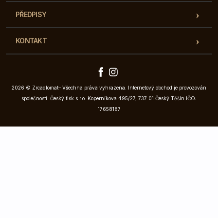
PŘEDPISY
KONTAKT
2026 © Zrcadlomat– Všechna práva vyhrazena. Internetový obchod je provozován
společností: Český tisk s.r.o. Koperníkova 495/27, 737 01 Český Těšín IČO:
17658187