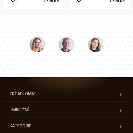
1 799 Kč
1 799 Kč
Luke
Paulina
Dorota
Náš tým konzultantů odpoví na vaše otázky!
ZRCADLOMAT
UMÍSTĚNÍ
KATEGORIE