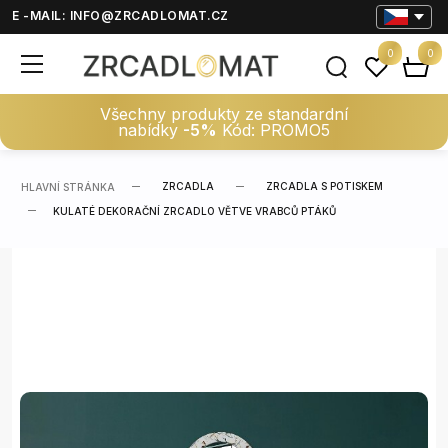
E -MAIL:
INFO@ZRCADLOMAT.CZ
0
0
Všechny produkty ze standardní
nabídky
-5%
Kód: PROMO5
ZRCADLA
ZRCADLA S POTISKEM
HLAVNÍ STRÁNKA
KULATÉ DEKORAČNÍ ZRCADLO VĚTVE VRABCŮ PTÁKŮ