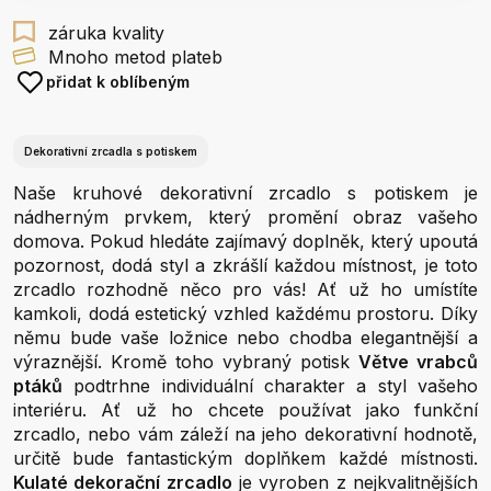
záruka kvality
Mnoho metod plateb
přidat k oblíbeným
Dekorativní zrcadla s potiskem
Naše kruhové dekorativní zrcadlo s potiskem je
nádherným prvkem, který promění obraz vašeho
domova. Pokud hledáte zajímavý doplněk, který upoutá
pozornost, dodá styl a zkrášlí každou místnost, je toto
zrcadlo rozhodně něco pro vás! Ať už ho umístíte
kamkoli, dodá estetický vzhled každému prostoru. Díky
němu bude vaše ložnice nebo chodba elegantnější a
výraznější. Kromě toho vybraný potisk
Větve vrabců
ptáků
podtrhne individuální charakter a styl vašeho
interiéru. Ať už ho chcete používat jako funkční
zrcadlo, nebo vám záleží na jeho dekorativní hodnotě,
určitě bude fantastickým doplňkem každé místnosti.
Kulaté dekorační zrcadlo
je vyroben z nejkvalitnějších