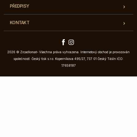
PŘEDPISY
KONTAKT
2026 © Zrcadlomat– Všechna práva vyhrazena. Internetový obchod je provozován
společností: Český tisk s.r.o. Koperníkova 495/27, 737 01 Český Těšín IČO:
17658187