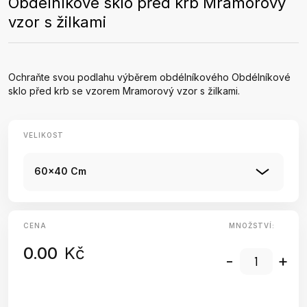
Obdélníkové sklo před krb Mramorový
vzor s žilkami
Ochraňte svou podlahu výběrem obdélníkového Obdélníkové
sklo před krb se vzorem Mramorový vzor s žilkami.
VELIKOST
60x40 Cm
CENA
MNOŽSTVÍ:
0.00
Kč
-
+