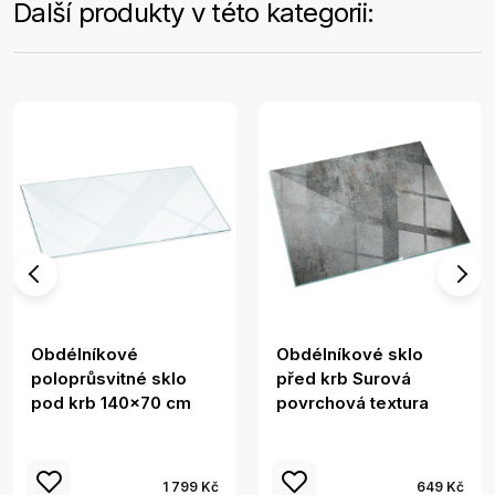
Další produkty v této kategorii:
Obdélníkové
Obdélníkové sklo
poloprůsvitné sklo
před krb Surová
pod krb 140x70 cm
povrchová textura
1 799 Kč
649 Kč