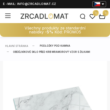
E -MAIL:
INFO@ZRCADLOMAT.CZ
0
0
Všechny produkty ze standardní
nabídky
-5%
Kód: PROMO5
PODLOŽKY POD KAMNA
HLAVNÍ STRÁNKA
OBDÉLNÍKOVÉ SKLO PŘED KRB MRAMOROVÝ VZOR S ŽILKAMI