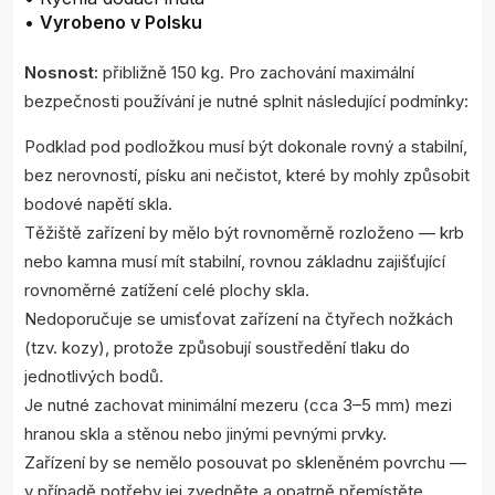
•
Vyrobeno v Polsku
Nosnost:
přibližně 150 kg. Pro zachování maximální
bezpečnosti používání je nutné splnit následující podmínky:
Podklad pod podložkou musí být dokonale rovný a stabilní,
bez nerovností, písku ani nečistot, které by mohly způsobit
bodové napětí skla.
Těžiště zařízení by mělo být rovnoměrně rozloženo — krb
nebo kamna musí mít stabilní, rovnou základnu zajišťující
rovnoměrné zatížení celé plochy skla.
Nedoporučuje se umisťovat zařízení na čtyřech nožkách
(tzv. kozy), protože způsobují soustředění tlaku do
jednotlivých bodů.
Je nutné zachovat minimální mezeru (cca 3–5 mm) mezi
hranou skla a stěnou nebo jinými pevnými prvky.
Zařízení by se nemělo posouvat po skleněném povrchu —
v případě potřeby jej zvedněte a opatrně přemístěte.