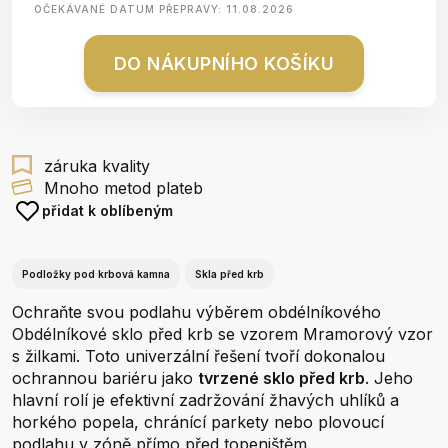
OČEKÁVANÉ DATUM PŘEPRAVY:
11.08.2026
DO NÁKUPNÍHO KOŠÍKU
záruka kvality
Mnoho metod plateb
přidat k oblíbeným
Podložky pod krbová kamna
Skla před krb
Ochraňte svou podlahu výběrem obdélníkového
Obdélníkové sklo před krb se vzorem Mramorový vzor
s žilkami. Toto univerzální řešení tvoří dokonalou
ochrannou bariéru jako
tvrzené sklo před krb
. Jeho
hlavní rolí je efektivní zadržování žhavých uhlíků a
horkého popela, chránící parkety nebo plovoucí
podlahu v zóně přímo před topeništěm.