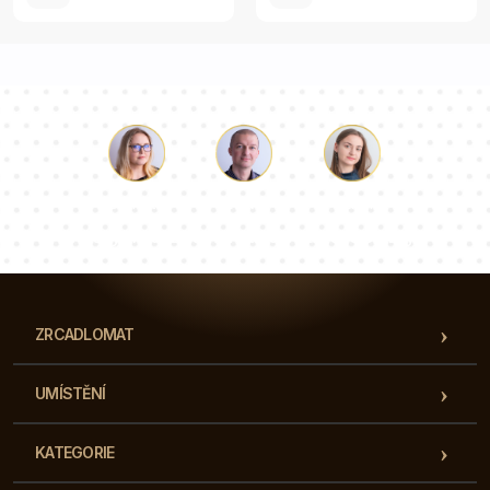
Luke
Paulina
Dorota
Náš tým konzultantů odpoví na vaše otázky!
ZRCADLOMAT
UMÍSTĚNÍ
KATEGORIE