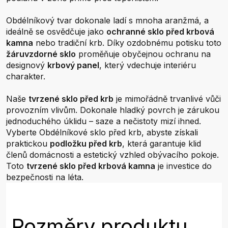
Obdélníkový tvar dokonale ladí s mnoha aranžmá, a
ideálně se osvědčuje jako
ochranné sklo před krbová
kamna
nebo tradiční krb. Díky ozdobnému potisku toto
žáruvzdorné sklo
proměňuje obyčejnou ochranu na
designový
krbový panel
, který vdechuje interiéru
charakter.
Naše
tvrzené sklo před krb
je mimořádně trvanlivé vůči
provozním vlivům. Dokonale hladký povrch je zárukou
jednoduchého úklidu – saze a nečistoty mizí ihned.
Vyberte Obdélníkové sklo před krb, abyste získali
praktickou
podložku před krb
, která garantuje klid
členů domácnosti a estetický vzhled obývacího pokoje.
Toto
tvrzené sklo před krbová kamna
je investice do
bezpečnosti na léta.
Rozměry produktu