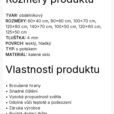
TVAR:
obdélníkový
ROZMĚRY:
60x40 cm, 80x60 cm, 100x70 cm,
120x80 cm, 140x70 cm, 100x50 cm, 120x60 cm,
125x50 cm
TLUŠŤKA:
4 mm
POVRCH:
lesklý, hladký
TYP:
s potiskem
MATERIÁL:
kalené sklo
Vlastnosti produktu
• Broušené hrany
• Snadné čištění
• Vysoká propustnost světla
• Odolné vůči teplotě a poškození
• Záruka výrobce
• Rychlá dodací lhůta