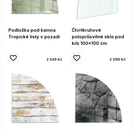
Podložka pod kamna
Čtvrtkruhové
Tropické listy v pozadí
poloprůsvitné sklo pod
krb 100x100 cm
2 549 Kč
2 099 Kč