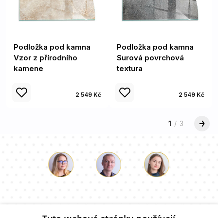
Podložka pod kamna
Podložka pod kamna
Vzor z přírodního
Surová povrchová
kamene
textura
2 549 Kč
2 549 Kč
1
/
3
Luke
Paulina
Dorota
Náš tým konzultantů odpoví na vaše otázky!