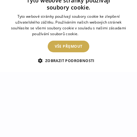
Tyto webové stránky používají
soubory cookie.
Tyto webové stránky používají soubory cookie ke zlepšení
ZRCADLOMAT
uživatelského zážitku. Používáním našich webových stránek
souhlasíte se všemi soubory cookie v souladu s našimi zásadami
UMÍSTĚNÍ
používání souborů cookie.
Více informací
VŠE PŘIJMOUT
KATEGORIE
ZOBRAZIT PODROBNOSTI
PŘEDPISY
KONTAKT
2026 © Zrcadlomat– Všechna práva vyhrazena. Internetový obchod je provozován
společností: Český tisk s.r.o. Koperníkova 495/27, 737 01 Český Těšín IČO:
17658187