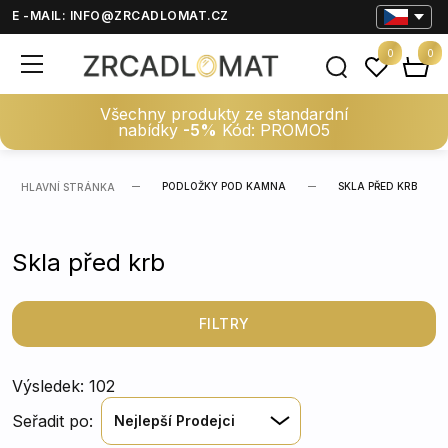
E -MAIL:
INFO@ZRCADLOMAT.CZ
0
0
Všechny produkty ze standardní
nabídky
-5%
Kód: PROMO5
PODLOŽKY POD KAMNA
SKLA PŘED KRB
HLAVNÍ STRÁNKA
Skla před krb
FILTRY
Výsledek: 102
Seřadit po:
Nejlepší Prodejci