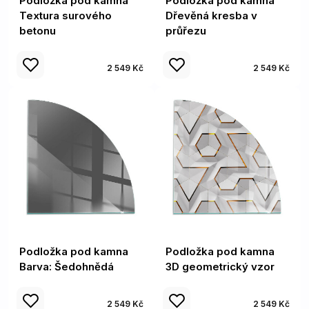
Podložka pod kamna
Podložka pod kamna
Textura surového
Dřevěná kresba v
betonu
průřezu
2 549 Kč
2 549 Kč
Podložka pod kamna
Podložka pod kamna
Barva: Šedohnědá
3D geometrický vzor
2 549 Kč
2 549 Kč