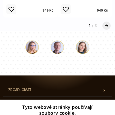
949 Kč
949 Kč
1
/
3
Luke
Paulina
Dorota
Náš tým konzultantů odpoví na vaše otázky!
ZRCADLOMAT
UMÍSTĚNÍ
Tyto webové stránky používají
soubory cookie.