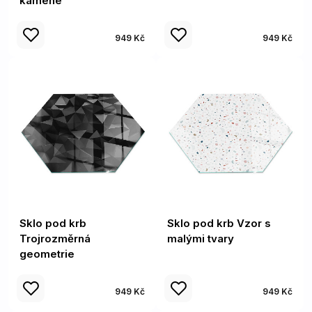
kamene
949 Kč
949 Kč
Sklo pod krb
Sklo pod krb Vzor s
Trojrozměrná
malými tvary
geometrie
949 Kč
949 Kč