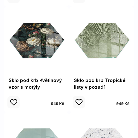
Sklo pod krb Květinový
Sklo pod krb Tropické
vzor s motýly
listy v pozadí
949 Kč
949 Kč