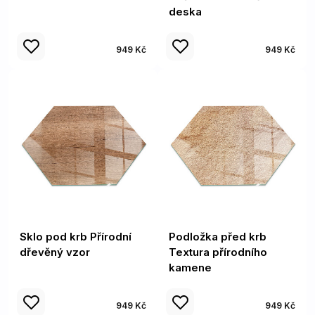
deska
949 Kč
949 Kč
Sklo pod krb Přírodní
Podložka před krb
dřevěný vzor
Textura přírodního
kamene
949 Kč
949 Kč