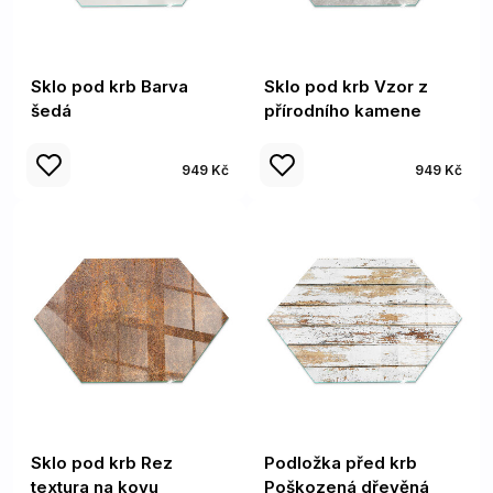
Sklo pod krb Barva
Sklo pod krb Vzor z
šedá
přírodního kamene
949 Kč
949 Kč
Sklo pod krb Rez
Podložka před krb
textura na kovu
Poškozená dřevěná