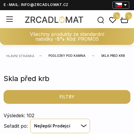
E -MAIL:
INFO@ZRCADLOMAT.CZ
0
0
Všechny produkty ze standardní
nabídky
-5%
Kód: PROMO5
PODLOŽKY POD KAMNA
SKLA PŘED KRB
HLAVNÍ STRÁNKA
Skla před krb
FILTRY
Výsledek: 102
Seřadit po:
Nejlepší Prodejci