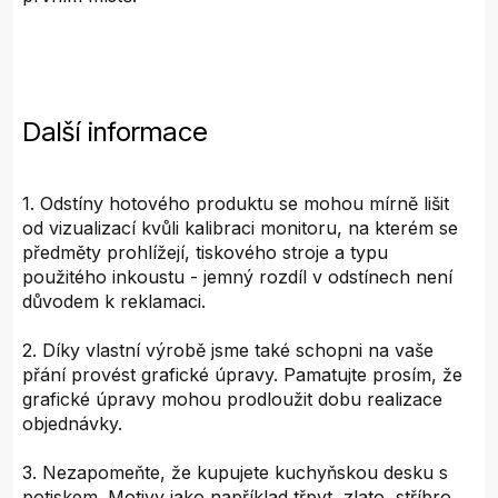
Další informace
1. Odstíny hotového produktu se mohou mírně lišit
od vizualizací kvůli kalibraci monitoru, na kterém se
předměty prohlížejí, tiskového stroje a typu
použitého inkoustu - jemný rozdíl v odstínech není
důvodem k reklamaci.
2. Díky vlastní výrobě jsme také schopni na vaše
přání provést grafické úpravy. Pamatujte prosím, že
grafické úpravy mohou prodloužit dobu realizace
objednávky.
3. Nezapomeňte, že kupujete kuchyňskou desku s
potiskem. Motivy jako například třpyt, zlato, stříbro,