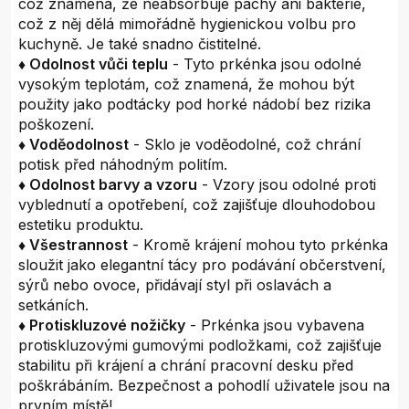
což znamená, že neabsorbuje pachy ani bakterie,
což z něj dělá mimořádně hygienickou volbu pro
kuchyně. Je také snadno čistitelné.
♦ Odolnost vůči teplu
- Tyto prkénka jsou odolné
vysokým teplotám, což znamená, že mohou být
použity jako podtácky pod horké nádobí bez rizika
poškození.
♦ Voděodolnost
- Sklo je voděodolné, což chrání
potisk před náhodným politím.
♦ Odolnost barvy a vzoru
- Vzory jsou odolné proti
vyblednutí a opotřebení, což zajišťuje dlouhodobou
estetiku produktu.
♦ Všestrannost
- Kromě krájení mohou tyto prkénka
sloužit jako elegantní tácy pro podávání občerstvení,
sýrů nebo ovoce, přidávají styl při oslavách a
setkáních.
♦ Protiskluzové nožičky
- Prkénka jsou vybavena
protiskluzovými gumovými podložkami, což zajišťuje
stabilitu při krájení a chrání pracovní desku před
poškrábáním. Bezpečnost a pohodlí uživatele jsou na
prvním místě!