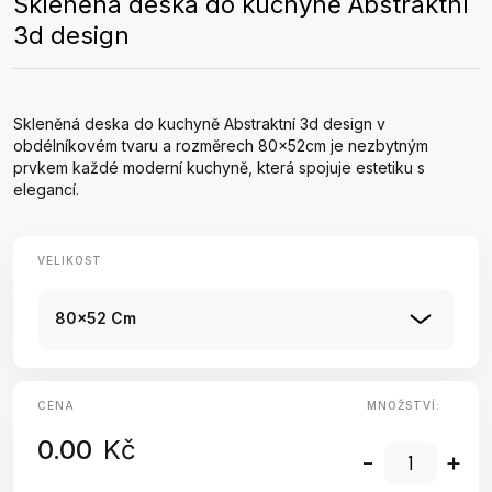
Skleněná deska do kuchyně Abstraktní
3d design
Skleněná deska do kuchyně Abstraktní 3d design v
obdélníkovém tvaru a rozměrech 80x52cm je nezbytným
prvkem každé moderní kuchyně, která spojuje estetiku s
elegancí.
VELIKOST
80x52 Cm
CENA
MNOŽSTVÍ:
0.00
Kč
-
+