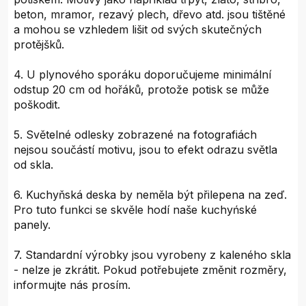
beton, mramor, rezavý plech, dřevo atd. jsou tištěné
a mohou se vzhledem lišit od svých skutečných
protějšků.
4. U plynového sporáku doporučujeme minimální
odstup 20 cm od hořáků, protože potisk se může
poškodit.
5. Světelné odlesky zobrazené na fotografiách
nejsou součástí motivu, jsou to efekt odrazu světla
od skla.
6. Kuchyňská deska by neměla být přilepena na zeď.
Pro tuto funkci se skvěle hodí naše kuchyńské
panely.
7. Standardní výrobky jsou vyrobeny z kaleného skla
- nelze je zkrátit. Pokud potřebujete změnit rozměry,
informujte nás prosím.