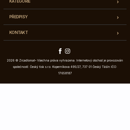
KATEGORIE
PŘEDPISY
KONTAKT
2026 © Zrcadlomat– Všechna práva vyhrazena. Internetový obchod je provozován
společností: Český tisk s.r.o. Koperníkova 495/27, 737 01 Český Těšín IČO:
17658187