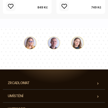
849 Kč
749 Kč
Luke
Paulina
Dorota
Náš tým konzultantů odpoví na vaše otázky!
ZRCADLOMAT
UMÍSTĚNÍ