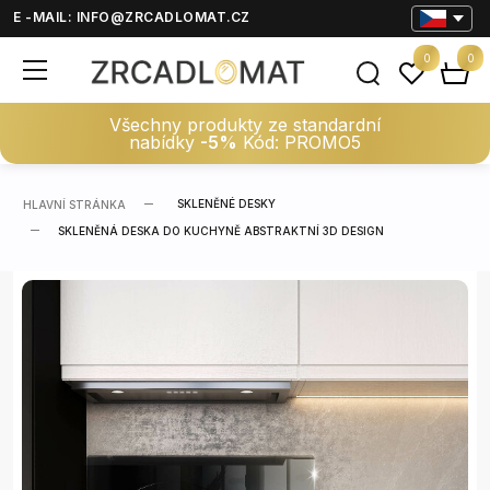
E -MAIL:
INFO@ZRCADLOMAT.CZ
0
0
Všechny produkty ze standardní
nabídky
-5%
Kód: PROMO5
SKLENĚNÉ DESKY
HLAVNÍ STRÁNKA
SKLENĚNÁ DESKA DO KUCHYNĚ ABSTRAKTNÍ 3D DESIGN