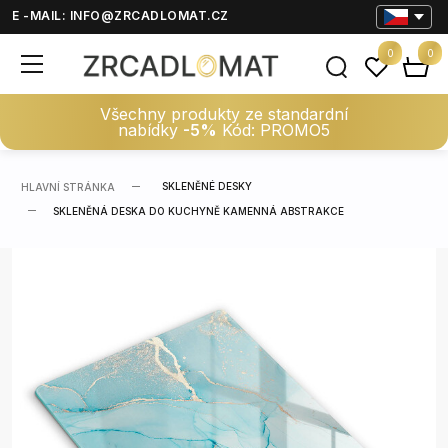
E -MAIL:
INFO@ZRCADLOMAT.CZ
0
0
Všechny produkty ze standardní
nabídky
-5%
Kód: PROMO5
SKLENĚNÉ DESKY
HLAVNÍ STRÁNKA
SKLENĚNÁ DESKA DO KUCHYNĚ KAMENNÁ ABSTRAKCE