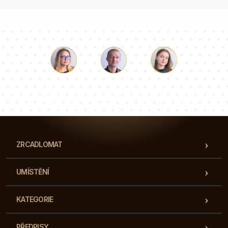
Luke
Paulina
Dorota
Náš tým konzultantů odpoví na vaše otázky!
ZRCADLOMAT
UMÍSTĚNÍ
KATEGORIE
PŘEDPISY