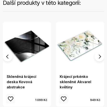
Další produkty v této kategorii:
Skleněná krájecí
Krájecí prkénko
deska Kovová
skleněné Akvarel
abstrakce
květiny
1 099 Kč
949 Kč