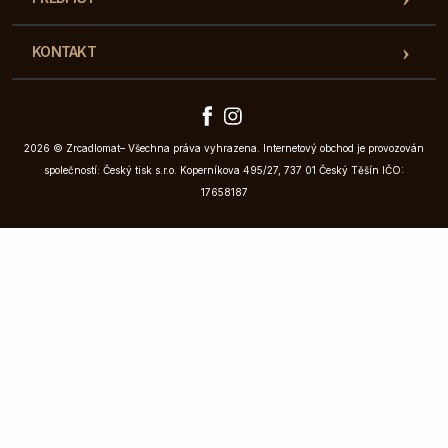
KONTAKT
2026 © Zrcadlomat– Všechna práva vyhrazena. Internetový obchod je provozován
společností: Český tisk s.r.o. Koperníkova 495/27, 737 01 Český Těšín IČO:
17658187