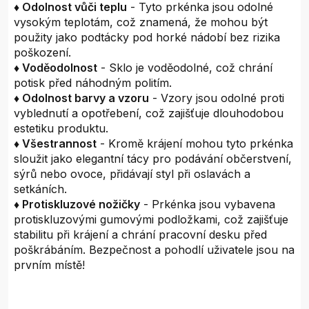
♦ Odolnost vůči teplu
- Tyto prkénka jsou odolné
vysokým teplotám, což znamená, že mohou být
použity jako podtácky pod horké nádobí bez rizika
poškození.
♦ Voděodolnost
- Sklo je voděodolné, což chrání
potisk před náhodným politím.
♦ Odolnost barvy a vzoru
- Vzory jsou odolné proti
vyblednutí a opotřebení, což zajišťuje dlouhodobou
estetiku produktu.
♦ Všestrannost
- Kromě krájení mohou tyto prkénka
sloužit jako elegantní tácy pro podávání občerstvení,
sýrů nebo ovoce, přidávají styl při oslavách a
setkáních.
♦ Protiskluzové nožičky
- Prkénka jsou vybavena
protiskluzovými gumovými podložkami, což zajišťuje
stabilitu při krájení a chrání pracovní desku před
poškrábáním. Bezpečnost a pohodlí uživatele jsou na
prvním místě!