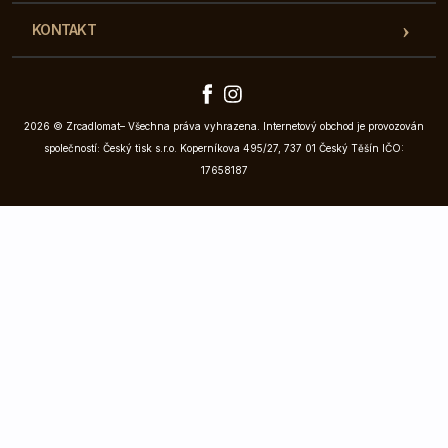
KONTAKT
2026 © Zrcadlomat– Všechna práva vyhrazena. Internetový obchod je provozován
společností: Český tisk s.r.o. Koperníkova 495/27, 737 01 Český Těšín IČO:
17658187