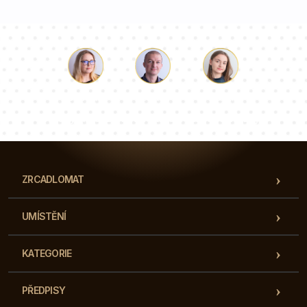
Luke
Paulina
Dorota
Náš tým konzultantů odpoví na vaše otázky!
ZRCADLOMAT
UMÍSTĚNÍ
KATEGORIE
PŘEDPISY