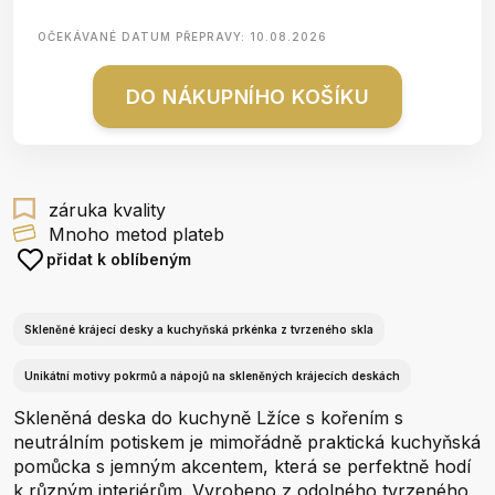
OČEKÁVANÉ DATUM PŘEPRAVY:
10.08.2026
DO NÁKUPNÍHO KOŠÍKU
záruka kvality
Mnoho metod plateb
přidat k oblíbeným
Skleněné krájecí desky a kuchyňská prkénka z tvrzeného skla
Unikátní motivy pokrmů a nápojů na skleněných krájecích deskách
Skleněná deska do kuchyně Lžíce s kořením s
neutrálním potiskem je mimořádně praktická kuchyňská
pomůcka s jemným akcentem, která se perfektně hodí
k různým interiérům. Vyrobeno z odolného tvrzeného