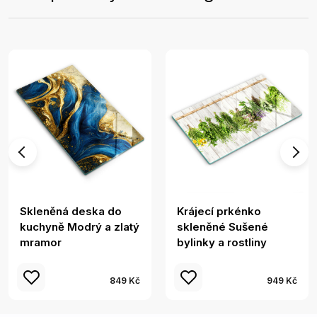
Skleněná deska do
Krájecí prkénko
kuchyně Modrý a zlatý
skleněné Sušené
mramor
bylinky a rostliny
849 Kč
949 Kč