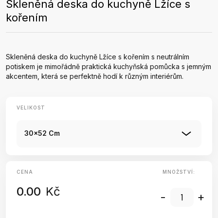
Skleněná deska do kuchyně Lžíce s
kořením
Skleněná deska do kuchyně Lžíce s kořením s neutrálním
potiskem je mimořádně praktická kuchyňská pomůcka s jemným
akcentem, která se perfektně hodí k různým interiérům.
VELIKOST
30x52 Cm
CENA
MNOŽSTVÍ:
0.00
Kč
-
+