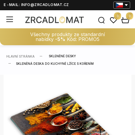
E -MAIL:
INFO@ZRCADLOMAT.CZ
0
0
Všechny produkty ze standardní
nabídky
-5%
Kód: PROMO5
SKLENĚNÉ DESKY
HLAVNÍ STRÁNKA
SKLENĚNÁ DESKA DO KUCHYNĚ LŽÍCE S KOŘENÍM