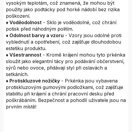
vysokým teplotám, což znamená, že mohou být
použity jako podtácky pod horké nádobí bez rizika
poškození.
♦ Voděodolnost
- Sklo je voděodolné, což chrání
potisk před náhodným politím.
♦ Odolnost barvy a vzoru
- Vzory jsou odolné proti
vyblednutí a opotřebení, což zajišťuje dlouhodobou
estetiku produktu.
♦ Všestrannost
- Kromě krájení mohou tyto prkénka
sloužit jako elegantní tácy pro podávání občerstvení,
sýrů nebo ovoce, přidávají styl při oslavách a
setkáních.
♦ Protiskluzové nožičky
- Prkénka jsou vybavena
protiskluzovými gumovými podložkami, což zajišťuje
stabilitu při krájení a chrání pracovní desku před
poškrábáním. Bezpečnost a pohodlí uživatele jsou na
prvním místě!