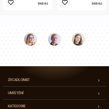
949 Kč
949 Kč
Luke
Paulina
Dorota
Náš tým konzultantů odpoví na vaše otázky!
ZRCADLOMAT
UMÍSTĚNÍ
KATEGORIE