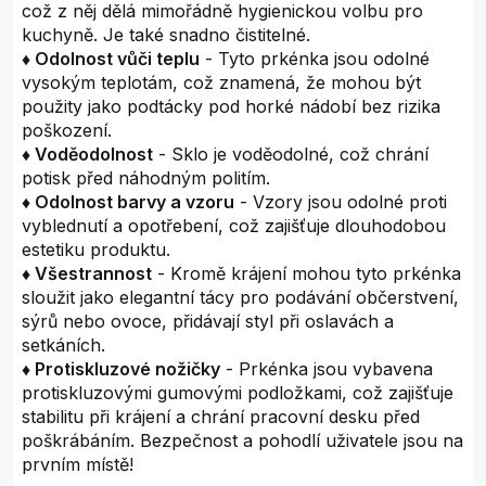
což z něj dělá mimořádně hygienickou volbu pro
kuchyně. Je také snadno čistitelné.
♦ Odolnost vůči teplu
- Tyto prkénka jsou odolné
vysokým teplotám, což znamená, že mohou být
použity jako podtácky pod horké nádobí bez rizika
poškození.
♦ Voděodolnost
- Sklo je voděodolné, což chrání
potisk před náhodným politím.
♦ Odolnost barvy a vzoru
- Vzory jsou odolné proti
vyblednutí a opotřebení, což zajišťuje dlouhodobou
estetiku produktu.
♦ Všestrannost
- Kromě krájení mohou tyto prkénka
sloužit jako elegantní tácy pro podávání občerstvení,
sýrů nebo ovoce, přidávají styl při oslavách a
setkáních.
♦ Protiskluzové nožičky
- Prkénka jsou vybavena
protiskluzovými gumovými podložkami, což zajišťuje
stabilitu při krájení a chrání pracovní desku před
poškrábáním. Bezpečnost a pohodlí uživatele jsou na
prvním místě!