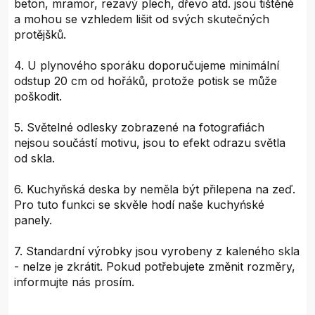
beton, mramor, rezavý plech, dřevo atd. jsou tištěné
a mohou se vzhledem lišit od svých skutečných
protějšků.
4. U plynového sporáku doporučujeme minimální
odstup 20 cm od hořáků, protože potisk se může
poškodit.
5. Světelné odlesky zobrazené na fotografiách
nejsou součástí motivu, jsou to efekt odrazu světla
od skla.
6. Kuchyňská deska by neměla být přilepena na zeď.
Pro tuto funkci se skvěle hodí naše kuchyńské
panely.
7. Standardní výrobky jsou vyrobeny z kaleného skla
- nelze je zkrátit. Pokud potřebujete změnit rozměry,
informujte nás prosím.