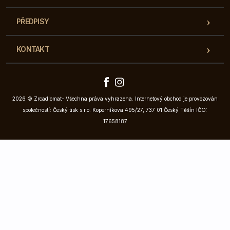
PŘEDPISY
KONTAKT
2026 © Zrcadlomat– Všechna práva vyhrazena. Internetový obchod je provozován
společností: Český tisk s.r.o. Koperníkova 495/27, 737 01 Český Těšín IČO:
17658187