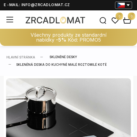
E -MAIL:
INFO@ZRCADLOMAT.CZ
0
0
Všechny produkty ze standardní
nabídky
-5%
Kód: PROMO5
SKLENĚNÉ DESKY
HLAVNÍ STRÁNKA
SKLENĚNÁ DESKA DO KUCHYNĚ MALÉ ROZTOMILÉ KOTĚ