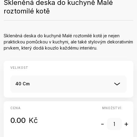
Skleněná deska do kuchyně Malé
roztomilé kotě
Skleněná deska do kuchyně Malé roztomilé kotě je nejen
praktickou pomůckou v kuchyni, ale také stylovým dekorativním
prvkem, který dodá kouzlo každému interiéru.
VELIKOST
40 Cm
CENA
MNOŽSTVÍ:
0.00
Kč
-
+