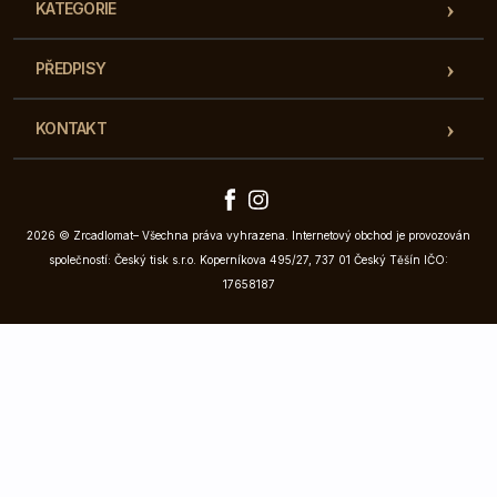
KATEGORIE
PŘEDPISY
KONTAKT
2026 © Zrcadlomat– Všechna práva vyhrazena. Internetový obchod je provozován
společností: Český tisk s.r.o. Koperníkova 495/27, 737 01 Český Těšín IČO:
17658187