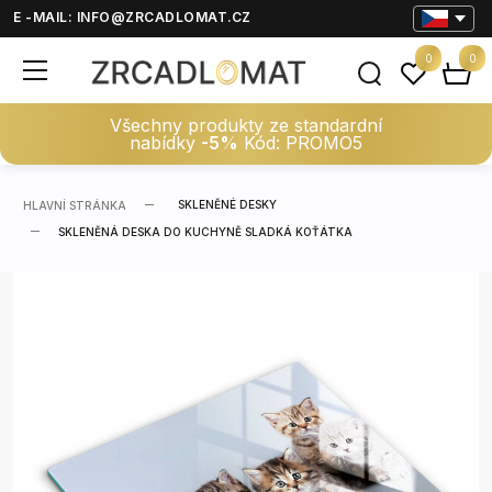
E -MAIL:
INFO@ZRCADLOMAT.CZ
0
0
Všechny produkty ze standardní
nabídky
-5%
Kód: PROMO5
SKLENĚNÉ DESKY
HLAVNÍ STRÁNKA
SKLENĚNÁ DESKA DO KUCHYNĚ SLADKÁ KOŤÁTKA