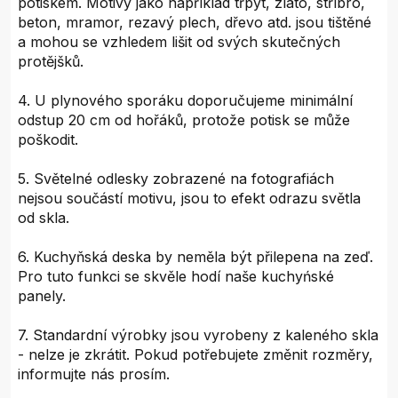
potiskem. Motivy jako například třpyt, zlato, stříbro,
beton, mramor, rezavý plech, dřevo atd. jsou tištěné
a mohou se vzhledem lišit od svých skutečných
protějšků.
4. U plynového sporáku doporučujeme minimální
odstup 20 cm od hořáků, protože potisk se může
poškodit.
5. Světelné odlesky zobrazené na fotografiách
nejsou součástí motivu, jsou to efekt odrazu světla
od skla.
6. Kuchyňská deska by neměla být přilepena na zeď.
Pro tuto funkci se skvěle hodí naše kuchyńské
panely.
7. Standardní výrobky jsou vyrobeny z kaleného skla
- nelze je zkrátit. Pokud potřebujete změnit rozměry,
informujte nás prosím.