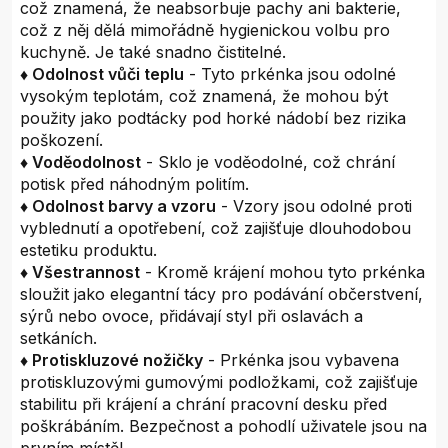
což znamená, že neabsorbuje pachy ani bakterie,
což z něj dělá mimořádně hygienickou volbu pro
kuchyně. Je také snadno čistitelné.
♦ Odolnost vůči teplu
- Tyto prkénka jsou odolné
vysokým teplotám, což znamená, že mohou být
použity jako podtácky pod horké nádobí bez rizika
poškození.
♦ Voděodolnost
- Sklo je voděodolné, což chrání
potisk před náhodným politím.
♦ Odolnost barvy a vzoru
- Vzory jsou odolné proti
vyblednutí a opotřebení, což zajišťuje dlouhodobou
estetiku produktu.
♦ Všestrannost
- Kromě krájení mohou tyto prkénka
sloužit jako elegantní tácy pro podávání občerstvení,
sýrů nebo ovoce, přidávají styl při oslavách a
setkáních.
♦ Protiskluzové nožičky
- Prkénka jsou vybavena
protiskluzovými gumovými podložkami, což zajišťuje
stabilitu při krájení a chrání pracovní desku před
poškrábáním. Bezpečnost a pohodlí uživatele jsou na