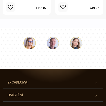
1 199 Kč
749 Kč
Luke
Paulina
Dorota
Náš tým konzultantů odpoví na vaše otázky!
ZRCADLOMAT
UMÍSTĚNÍ