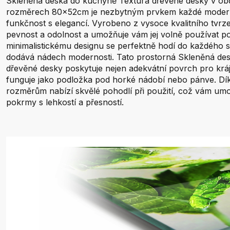
Skleněná deska do kuchyně Textura dřevěné desky v ob
rozměrech 80x52cm je nezbytným prvkem každé moderní
funkčnost s elegancí. Vyrobeno z vysoce kvalitního tvrz
pevnost a odolnost a umožňuje vám jej volně používat p
minimalistickému designu se perfektně hodí do každého 
dodává nádech modernosti. Tato prostorná Skleněná de
dřevěné desky poskytuje nejen adekvátní povrch pro kráje
funguje jako podložka pod horké nádobí nebo pánve. D
rozměrům nabízí skvělé pohodlí při použití, což vám umožn
pokrmy s lehkostí a přesností.