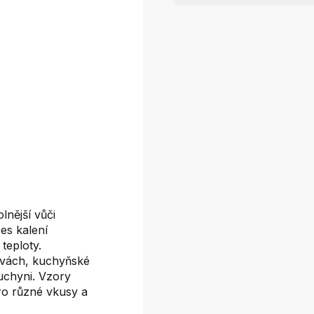
lnější vůči
es kalení
teploty.
rvách, kuchyňské
uchyni. Vzory
ro různé vkusy a