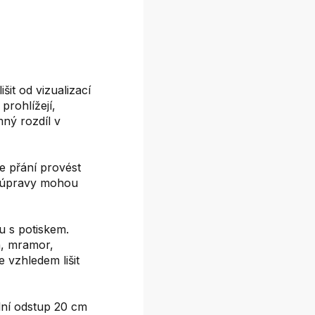
it od vizualizací
prohlížejí,
mný rozdíl v
e přání provést
é úpravy mohou
 s potiskem.
on, mramor,
e vzhledem lišit
ní odstup 20 cm