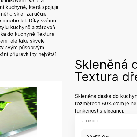
délníkovém tvaru a
 kuchyně, která spojuje
eného skla, zaručuje
o mnoho let. Díky svému
stylu kuchyně a zároveň
ska do kuchyně Textura
ní, ale také skvěle
íky svým působivým
í připravit i ty největší
Skleněná 
Textura d
Skleněná deska do kuchyn
rozměrech 80x52cm je nez
funkčnost s elegancí.
VELIKOST