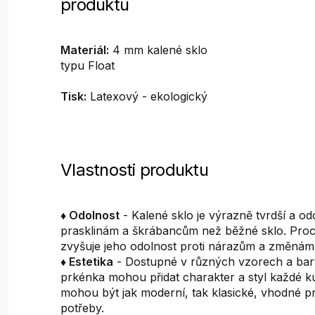
produktu
Materiál:
4 mm kalené sklo
typu Float
Tisk:
Latexový - ekologický
Vlastnosti produktu
♦ Odolnost
- Kalené sklo je výrazně tvrdší a odo
prasklinám a škrábancům než běžné sklo. Proc
zvyšuje jeho odolnost proti nárazům a změnám 
♦ Estetika
- Dostupné v různých vzorech a ba
prkénka mohou přidat charakter a styl každé k
mohou být jak moderní, tak klasické, vhodné p
potřeby.