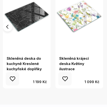
Skleněná deska do
Skleněná krájecí
kuchyně Kreslené
deska Květiny
kuchyňské doplňky
ilustrace
1 199 Kč
1 099 Kč