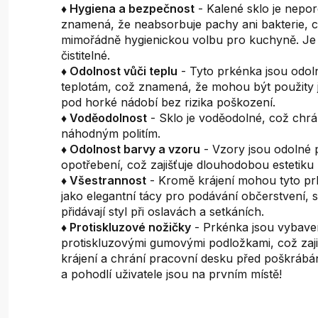
♦ Hygiena a bezpečnost
- Kalené sklo je nepor
znamená, že neabsorbuje pachy ani bakterie, c
mimořádně hygienickou volbu pro kuchyně. Je
čistitelné.
♦ Odolnost vůči teplu
- Tyto prkénka jsou odo
teplotám, což znamená, že mohou být použity 
pod horké nádobí bez rizika poškození.
♦ Voděodolnost
- Sklo je voděodolné, což chrá
náhodným politím.
♦ Odolnost barvy a vzoru
- Vzory jsou odolné p
opotřebení, což zajišťuje dlouhodobou estetiku
♦ Všestrannost
- Kromě krájení mohou tyto pr
jako elegantní tácy pro podávání občerstvení,
přidávají styl při oslavách a setkáních.
♦ Protiskluzové nožičky
- Prkénka jsou vybav
protiskluzovými gumovými podložkami, což zajišť
krájení a chrání pracovní desku před poškráb
a pohodlí uživatele jsou na prvním místě!