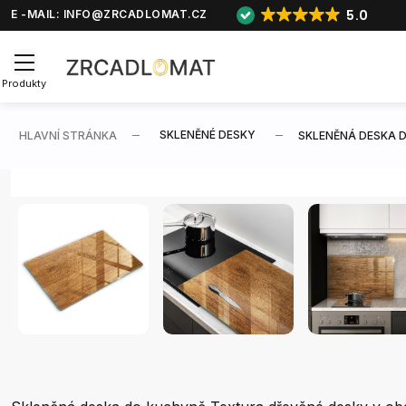
5.0
E -MAIL:
INFO@ZRCADLOMAT.CZ
Produkty
SKLENĚNÉ DESKY
HLAVNÍ STRÁNKA
SKLENĚNÁ DESKA 