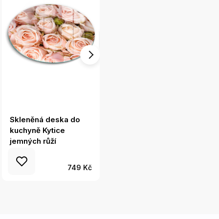
Skleněná deska do
Krájecí prkénko
kuchyně Kytice
skleněné Dekorativní
jemných růží
dřevěné desky
749 Kč