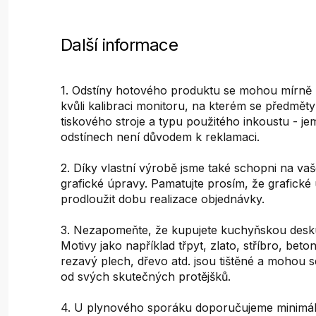
Další informace
1. Odstíny hotového produktu se mohou mírně liš
kvůli kalibraci monitoru, na kterém se předměty 
tiskového stroje a typu použitého inkoustu - je
odstínech není důvodem k reklamaci.
2. Díky vlastní výrobě jsme také schopni na vaš
grafické úpravy. Pamatujte prosím, že grafick
prodloužit dobu realizace objednávky.
3. Nezapomeňte, že kupujete kuchyňskou desku
Motivy jako například třpyt, zlato, stříbro, bet
rezavý plech, dřevo atd. jsou tištěné a mohou s
od svých skutečných protějšků.
4. U plynového sporáku doporučujeme minimál