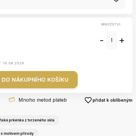
MNOŽSTVÍ:
-
+
Y:
10.08.2026
DO NÁKUPNÍHO KOŠÍKU
Mnoho metod plateb
přidat k oblíbeným
ňská prkénka z tvrzeného skla
y s motivem přírody