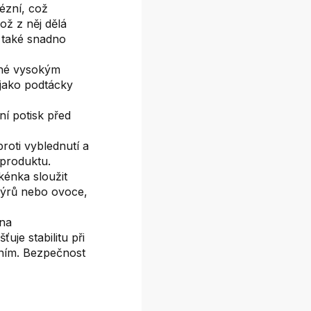
ézní, což
ož z něj dělá
 také snadno
lné vysokým
jako podtácky
ní potisk před
roti vyblednutí a
 produktu.
kénka sloužit
 sýrů nebo ovoce,
ena
uje stabilitu při
áním. Bezpečnost