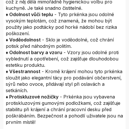
což z něj dělá mimořádně hygienickou volbu pro
kuchyně. Je také snadno čistitelné.
♦ Odolnost vůči teplu
- Tyto prkénka jsou odolné
vysokým teplotám, což znamená, že mohou být
použity jako podtácky pod horké nádobí bez rizika
poškození.
♦ Voděodolnost
- Sklo je voděodolné, což chrání
potisk před náhodným politím.
♦ Odolnost barvy a vzoru
- Vzory jsou odolné proti
vyblednutí a opotřebení, což zajišťuje dlouhodobou
estetiku produktu.
♦ Všestrannost
- Kromě krájení mohou tyto prkénka
sloužit jako elegantní tácy pro podávání občerstvení,
sýrů nebo ovoce, přidávají styl při oslavách a
setkáních.
♦ Protiskluzové nožičky
- Prkénka jsou vybavena
protiskluzovými gumovými podložkami, což zajišťuje
stabilitu při krájení a chrání pracovní desku před
poškrábáním. Bezpečnost a pohodlí uživatele jsou na
prvním místě!