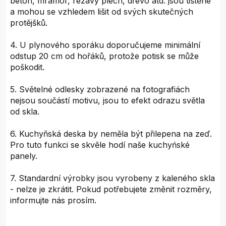
beton, mramor, rezavý plech, dřevo atd. jsou tištěné
a mohou se vzhledem lišit od svých skutečných
protějšků.
4. U plynového sporáku doporučujeme minimální
odstup 20 cm od hořáků, protože potisk se může
poškodit.
5. Světelné odlesky zobrazené na fotografiách
nejsou součástí motivu, jsou to efekt odrazu světla
od skla.
6. Kuchyňská deska by neměla být přilepena na zeď.
Pro tuto funkci se skvěle hodí naše kuchyńské
panely.
7. Standardní výrobky jsou vyrobeny z kaleného skla
- nelze je zkrátit. Pokud potřebujete změnit rozměry,
informujte nás prosím.