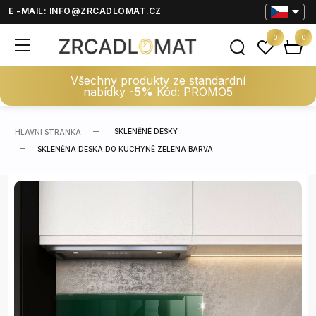
E -MAIL:
INFO@ZRCADLOMAT.CZ
0
0
Všechny produkty ze standardní
nabídky
-5%
Kód: PROMO5
SKLENĚNÉ DESKY
HLAVNÍ STRÁNKA
SKLENĚNÁ DESKA DO KUCHYNĚ ZELENÁ BARVA