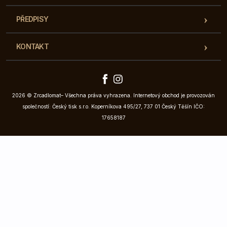
PŘEDPISY
KONTAKT
2026 © Zrcadlomat– Všechna práva vyhrazena. Internetový obchod je provozován
společností: Český tisk s.r.o. Koperníkova 495/27, 737 01 Český Těšín IČO:
17658187