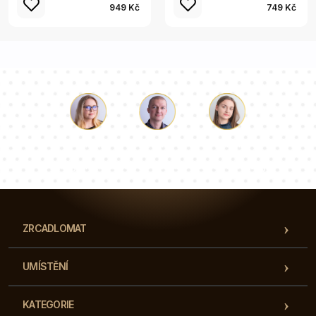
949 Kč
749 Kč
Luke
Paulina
Dorota
Náš tým konzultantů odpoví na vaše otázky!
ZRCADLOMAT
UMÍSTĚNÍ
KATEGORIE