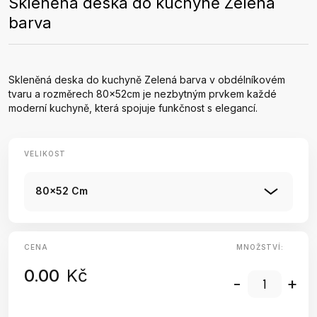
Skleněná deska do kuchyně Zelená
barva
Skleněná deska do kuchyně Zelená barva v obdélníkovém
tvaru a rozměrech 80x52cm je nezbytným prvkem každé
moderní kuchyně, která spojuje funkčnost s elegancí.
VELIKOST
80x52 Cm
CENA
MNOŽSTVÍ:
0.00
Kč
-
+