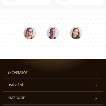
Luke
Paulina
Dorota
Náš tým konzultantů odpoví na vaše otázky!
ZRCADLOMAT
UMÍSTĚNÍ
KATEGORIE