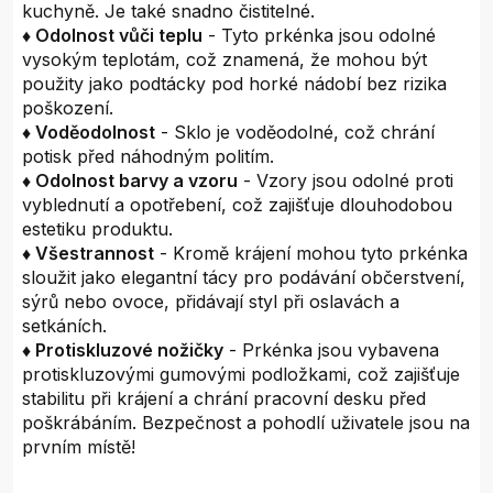
kuchyně. Je také snadno čistitelné.
♦ Odolnost vůči teplu
- Tyto prkénka jsou odolné
vysokým teplotám, což znamená, že mohou být
použity jako podtácky pod horké nádobí bez rizika
poškození.
♦ Voděodolnost
- Sklo je voděodolné, což chrání
potisk před náhodným politím.
♦ Odolnost barvy a vzoru
- Vzory jsou odolné proti
vyblednutí a opotřebení, což zajišťuje dlouhodobou
estetiku produktu.
♦ Všestrannost
- Kromě krájení mohou tyto prkénka
sloužit jako elegantní tácy pro podávání občerstvení,
sýrů nebo ovoce, přidávají styl při oslavách a
setkáních.
♦ Protiskluzové nožičky
- Prkénka jsou vybavena
protiskluzovými gumovými podložkami, což zajišťuje
stabilitu při krájení a chrání pracovní desku před
poškrábáním. Bezpečnost a pohodlí uživatele jsou na
prvním místě!