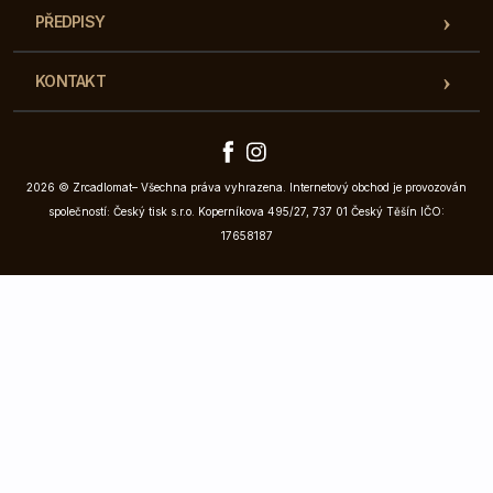
PŘEDPISY
KONTAKT
2026 © Zrcadlomat– Všechna práva vyhrazena. Internetový obchod je provozován
společností: Český tisk s.r.o. Koperníkova 495/27, 737 01 Český Těšín IČO:
17658187