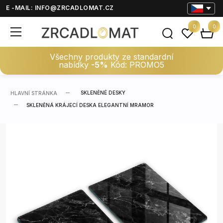
E -MAIL:
INFO@ZRCADLOMAT.CZ
0
0
Všechny produkty ze standardní
nabídky
-5%
Kód: PROMO5
SKLENĚNÉ DESKY
HLAVNÍ STRÁNKA
SKLENĚNÁ KRÁJECÍ DESKA ELEGANTNÍ MRAMOR