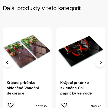
Další produkty v této kategorii:
Krájecí prkénko
Krájecí prkénko
skleněné Vánoční
skleněné Chilli
dekorace
papričky ve vodě
1 199 Kč
949 Kč