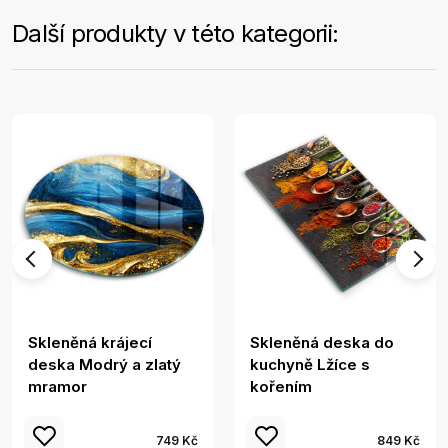
Další produkty v této kategorii:
Skleněná krájecí
Skleněná deska do
deska Modrý a zlatý
kuchyně Lžíce s
mramor
kořením
749 Kč
849 Kč