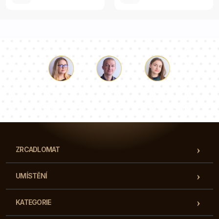
Luke
Paulina
Dorota
Náš tým konzultantů odpoví na vaše otázky!
ZRCADLOMAT
UMÍSTĚNÍ
KATEGORIE