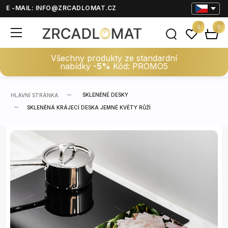
E -MAIL:
INFO@ZRCADLOMAT.CZ
0
0
Všechny produkty ze standardní
nabídky
-5%
Kód: PROMO5
SKLENĚNÉ DESKY
HLAVNÍ STRÁNKA
SKLENĚNÁ KRÁJECÍ DESKA JEMNÉ KVĚTY RŮŽÍ