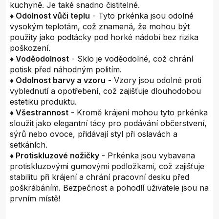
kuchyně. Je také snadno čistitelné.
♦ Odolnost vůči teplu
- Tyto prkénka jsou odolné
vysokým teplotám, což znamená, že mohou být
použity jako podtácky pod horké nádobí bez rizika
poškození.
♦ Voděodolnost
- Sklo je voděodolné, což chrání
potisk před náhodným politím.
♦ Odolnost barvy a vzoru
- Vzory jsou odolné proti
vyblednutí a opotřebení, což zajišťuje dlouhodobou
estetiku produktu.
♦ Všestrannost
- Kromě krájení mohou tyto prkénka
sloužit jako elegantní tácy pro podávání občerstvení,
sýrů nebo ovoce, přidávají styl při oslavách a
setkáních.
♦ Protiskluzové nožičky
- Prkénka jsou vybavena
protiskluzovými gumovými podložkami, což zajišťuje
stabilitu při krájení a chrání pracovní desku před
poškrábáním. Bezpečnost a pohodlí uživatele jsou na
prvním místě!