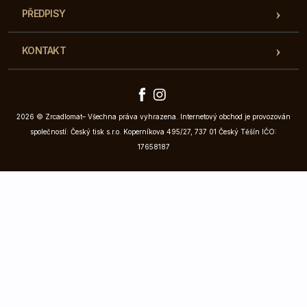
PŘEDPISY
KONTAKT
2026 © Zrcadlomat– Všechna práva vyhrazena. Internetový obchod je provozován
společností: Český tisk s.r.o. Koperníkova 495/27, 737 01 Český Těšín IČO:
17658187