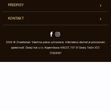
PŘEDPISY
KONTAKT
2026 © Zrcadlomat– Všechna práva vyhrazena. Internetový obchod je provozován
společností: Český tisk s.r.o. Koperníkova 495/27, 737 01 Český Těšín IČO:
17658187