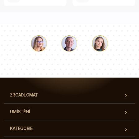
Luke
Paulina
Dorota
Náš tým konzultantů odpoví na vaše otázky!
ZRCADLOMAT
UMÍSTĚNÍ
KATEGORIE