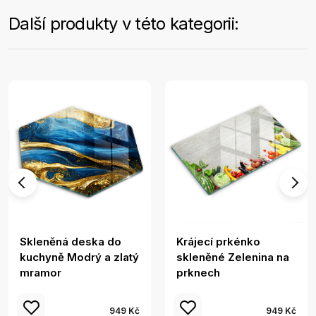
Další produkty v této kategorii:
Skleněná deska do
Krájecí prkénko
kuchyně Modrý a zlatý
skleněné Zelenina na
mramor
prknech
949 Kč
949 Kč