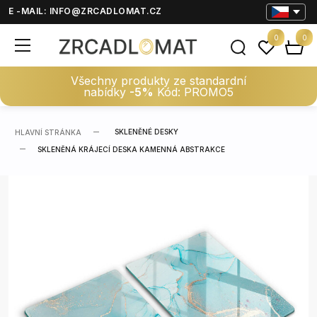
E -MAIL:
INFO@ZRCADLOMAT.CZ
0
0
Všechny produkty ze standardní
nabídky
-5%
Kód: PROMO5
SKLENĚNÉ DESKY
HLAVNÍ STRÁNKA
SKLENĚNÁ KRÁJECÍ DESKA KAMENNÁ ABSTRAKCE