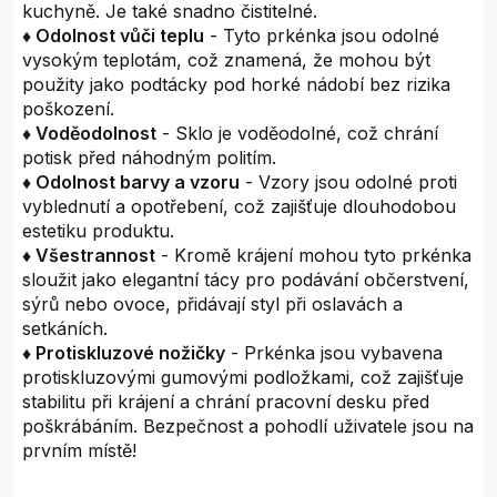
kuchyně. Je také snadno čistitelné.
♦ Odolnost vůči teplu
- Tyto prkénka jsou odolné
vysokým teplotám, což znamená, že mohou být
použity jako podtácky pod horké nádobí bez rizika
poškození.
♦ Voděodolnost
- Sklo je voděodolné, což chrání
potisk před náhodným politím.
♦ Odolnost barvy a vzoru
- Vzory jsou odolné proti
vyblednutí a opotřebení, což zajišťuje dlouhodobou
estetiku produktu.
♦ Všestrannost
- Kromě krájení mohou tyto prkénka
sloužit jako elegantní tácy pro podávání občerstvení,
sýrů nebo ovoce, přidávají styl při oslavách a
setkáních.
♦ Protiskluzové nožičky
- Prkénka jsou vybavena
protiskluzovými gumovými podložkami, což zajišťuje
stabilitu při krájení a chrání pracovní desku před
poškrábáním. Bezpečnost a pohodlí uživatele jsou na
prvním místě!