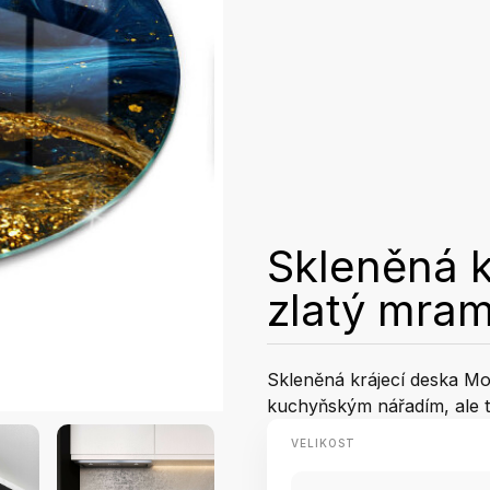
Skleněná k
zlatý mra
Skleněná krájecí deska Mo
kuchyňským nářadím, ale t
VELIKOST