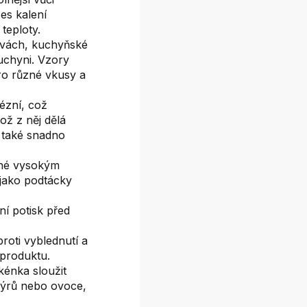
es kalení
teploty.
rvách, kuchyňské
uchyni. Vzory
ro různé vkusy a
ézní, což
ož z něj dělá
 také snadno
lné vysokým
jako podtácky
ní potisk před
roti vyblednutí a
 produktu.
kénka sloužit
 sýrů nebo ovoce,