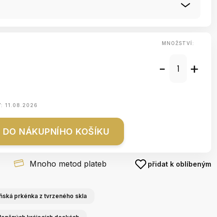
MNOŽSTVÍ:
-
+
Y:
11.08.2026
DO NÁKUPNÍHO KOŠÍKU
Mnoho metod plateb
přidat k oblíbeným
ňská prkénka z tvrzeného skla