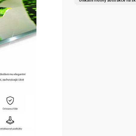
Unikátní motivy abstrakce na s