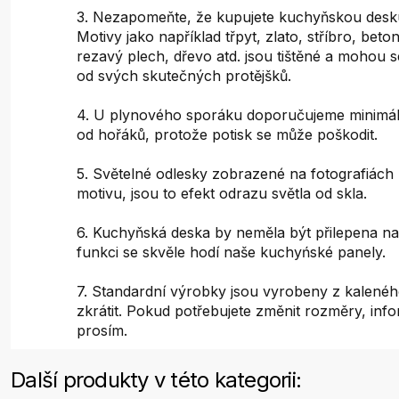
3. Nezapomeňte, že kupujete kuchyňskou desku
Motivy jako například třpyt, zlato, stříbro, bet
rezavý plech, dřevo atd. jsou tištěné a mohou s
od svých skutečných protějšků.
4. U plynového sporáku doporučujeme minimál
od hořáků, protože potisk se může poškodit.
5. Světelné odlesky zobrazené na fotografiách 
motivu, jsou to efekt odrazu světla od skla.
6. Kuchyňská deska by neměla být přilepena na
funkci se skvěle hodí naše kuchyńské panely.
7. Standardní výrobky jsou vyrobeny z kaleného
zkrátit. Pokud potřebujete změnit rozměry, inf
prosím.
Další produkty v této kategorii: