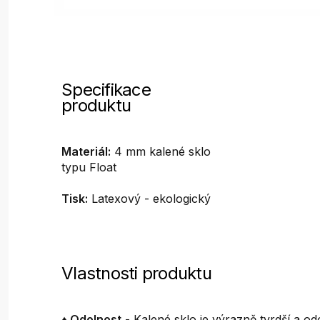
Specifikace
produktu
Materiál:
4 mm kalené sklo
typu Float
Tisk:
Latexový - ekologický
Vlastnosti produktu
♦ Odolnost
- Kalené sklo je výrazně tvrdší a odo