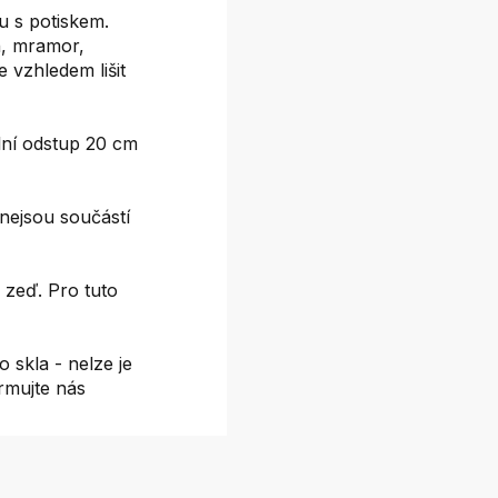
 s potiskem.
on, mramor,
e vzhledem lišit
ní odstup 20 cm
nejsou součástí
 zeď. Pro tuto
 skla - nelze je
ormujte nás