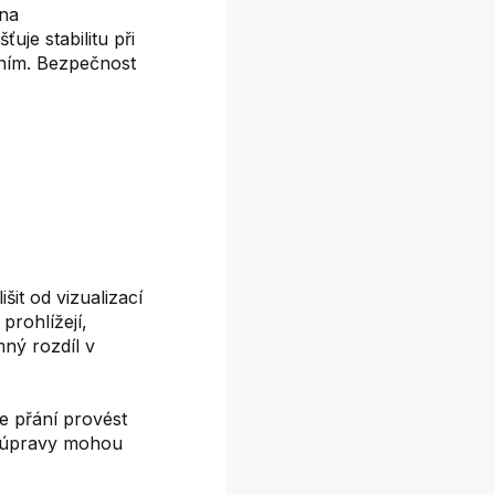
ena
uje stabilitu při
áním. Bezpečnost
it od vizualizací
prohlížejí,
mný rozdíl v
e přání provést
é úpravy mohou