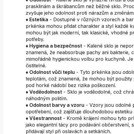
prasklinám a škrábancům než běžné sklo. Proc
zvyšuje jeho odolnost proti nárazům a změnám 
♦ Estetika
- Dostupné v různých vzorech a ba
prkénka mohou přidat charakter a styl každé k
mohou být jak moderní, tak klasické, vhodné p
potřeby.
♦ Hygiena a bezpečnost
- Kalené sklo je nepor
znamená, že neabsorbuje pachy ani bakterie, c
mimořádně hygienickou volbu pro kuchyně. Je
čistitelné.
♦ Odolnost vůči teplu
- Tyto prkénka jsou odo
teplotám, což znamená, že mohou být použity 
pod horké nádobí bez rizika poškození.
♦ Voděodolnost
- Sklo je voděodolné, což chrá
náhodným politím.
♦ Odolnost barvy a vzoru
- Vzory jsou odolné p
opotřebení, což zajišťuje dlouhodobou estetiku
♦ Všestrannost
- Kromě krájení mohou tyto pr
jako elegantní tácy pro podávání občerstvení,
přidávají styl při oslavách a setkáních.