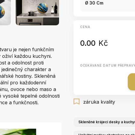
Ø 30 Cm
CENA
0.00
Kč
tvaru je nejen funkčním
 oživí každou kuchyni.
st a odolnost proti
OČEKÁVANÉ DATUM PŘEPRAV
jedinečný charakter a
nářské hostiny. Skleněná
eální pro každodenní
eninu, ovoce nebo maso a
své vysoké tepelné odolnosti
záruka kvality
nce a funkčnosti.
Skleněné krájecí desky a kuchy