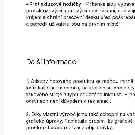
♦ Protiskluzové nožičky
- Prkénka jsou vybav
protiskluzovými gumovými podložkami, což zajišť
krájení a chrání pracovní desku před poškráb
a pohodlí uživatele jsou na prvním místě!
Další informace
1. Odstíny hotového produktu se mohou mírně liš
kvůli kalibraci monitoru, na kterém se předměty 
tiskového stroje a typu použitého inkoustu - je
odstínech není důvodem k reklamaci.
2. Díky vlastní výrobě jsme také schopni na vaš
grafické úpravy. Pamatujte prosím, že grafick
prodloužit dobu realizace objednávky.