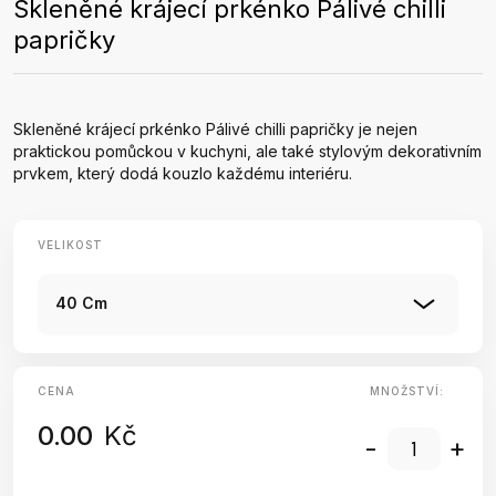
Skleněné krájecí prkénko Pálivé chilli
papričky
Skleněné krájecí prkénko Pálivé chilli papričky je nejen
praktickou pomůckou v kuchyni, ale také stylovým dekorativním
prvkem, který dodá kouzlo každému interiéru.
VELIKOST
40 Cm
CENA
MNOŽSTVÍ:
0.00
Kč
-
+