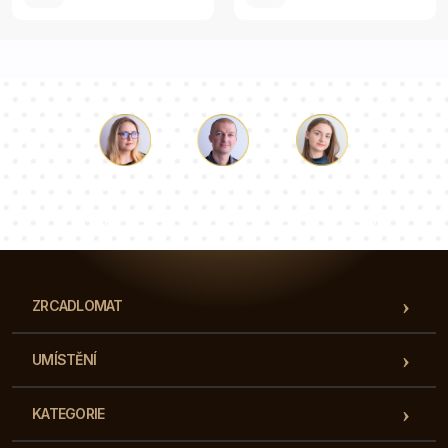
Luke
Paulina
Dorota
Náš tým konzultantů odpoví na vaše otázky!
ZRCADLOMAT
UMÍSTĚNÍ
KATEGORIE