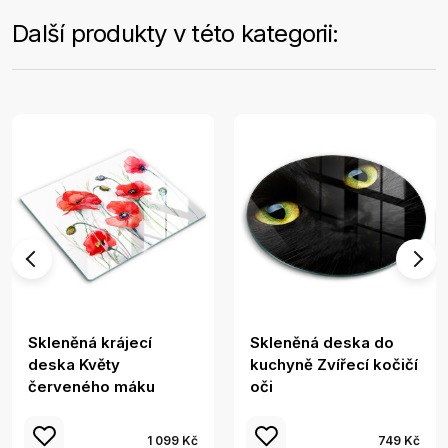
Další produkty v této kategorii:
Skleněná krájecí
Skleněná deska do
deska Květy
kuchyně Zvířecí kočičí
červeného máku
oči
1 099 Kč
749 Kč