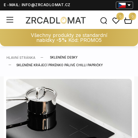
E -MAIL:
INFO@ZRCADLOMAT.CZ
0
0
Všechny produkty ze standardní
nabídky
-5%
Kód: PROMO5
SKLENĚNÉ DESKY
HLAVNÍ STRÁNKA
SKLENĚNÉ KRÁJECÍ PRKÉNKO PÁLIVÉ CHILLI PAPRIČKY