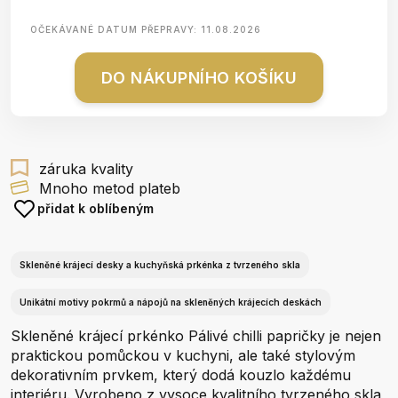
OČEKÁVANÉ DATUM PŘEPRAVY:
11.08.2026
DO NÁKUPNÍHO KOŠÍKU
záruka kvality
Mnoho metod plateb
přidat k oblíbeným
Skleněné krájecí desky a kuchyňská prkénka z tvrzeného skla
Unikátní motivy pokrmů a nápojů na skleněných krájecích deskách
Skleněné krájecí prkénko Pálivé chilli papričky je nejen
praktickou pomůckou v kuchyni, ale také stylovým
dekorativním prvkem, který dodá kouzlo každému
interiéru. Vyrobeno z vysoce kvalitního tvrzeného skla,