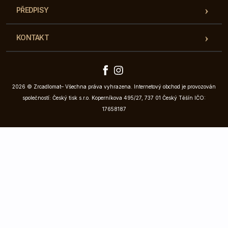
PŘEDPISY
KONTAKT
2026 © Zrcadlomat– Všechna práva vyhrazena. Internetový obchod je provozován
společností: Český tisk s.r.o. Koperníkova 495/27, 737 01 Český Těšín IČO:
17658187