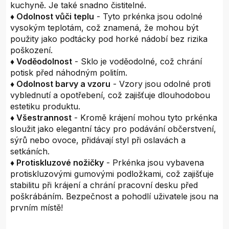
kuchyně. Je také snadno čistitelné.
♦ Odolnost vůči teplu
- Tyto prkénka jsou odolné
vysokým teplotám, což znamená, že mohou být
použity jako podtácky pod horké nádobí bez rizika
poškození.
♦ Voděodolnost
- Sklo je voděodolné, což chrání
potisk před náhodným politím.
♦ Odolnost barvy a vzoru
- Vzory jsou odolné proti
vyblednutí a opotřebení, což zajišťuje dlouhodobou
estetiku produktu.
♦ Všestrannost
- Kromě krájení mohou tyto prkénka
sloužit jako elegantní tácy pro podávání občerstvení,
sýrů nebo ovoce, přidávají styl při oslavách a
setkáních.
♦ Protiskluzové nožičky
- Prkénka jsou vybavena
protiskluzovými gumovými podložkami, což zajišťuje
stabilitu při krájení a chrání pracovní desku před
poškrábáním. Bezpečnost a pohodlí uživatele jsou na
prvním místě!