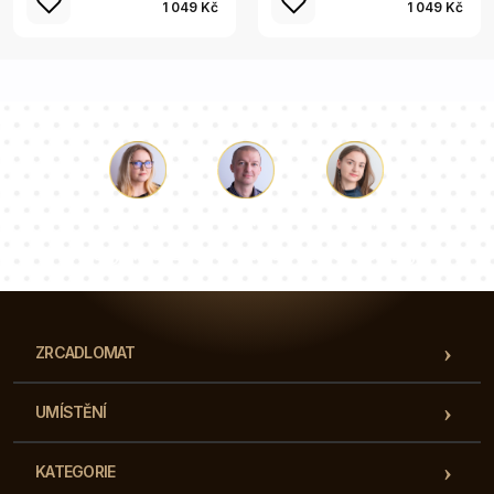
1 049 Kč
1 049 Kč
Luke
Paulina
Dorota
Náš tým konzultantů odpoví na vaše otázky!
ZRCADLOMAT
UMÍSTĚNÍ
KATEGORIE