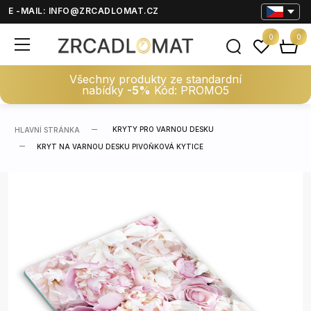
E -MAIL:
INFO@ZRCADLOMAT.CZ
0
0
Všechny produkty ze standardní
nabídky
-5%
Kód: PROMO5
KRYTY PRO VARNOU DESKU
HLAVNÍ STRÁNKA
KRYT NA VARNOU DESKU PIVOŇKOVÁ KYTICE