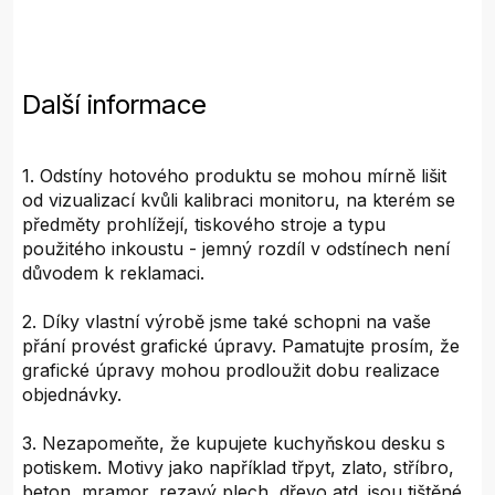
Další informace
1. Odstíny hotového produktu se mohou mírně lišit
od vizualizací kvůli kalibraci monitoru, na kterém se
předměty prohlížejí, tiskového stroje a typu
použitého inkoustu - jemný rozdíl v odstínech není
důvodem k reklamaci.
2. Díky vlastní výrobě jsme také schopni na vaše
přání provést grafické úpravy. Pamatujte prosím, že
grafické úpravy mohou prodloužit dobu realizace
objednávky.
3. Nezapomeňte, že kupujete kuchyňskou desku s
potiskem. Motivy jako například třpyt, zlato, stříbro,
beton, mramor, rezavý plech, dřevo atd. jsou tištěné