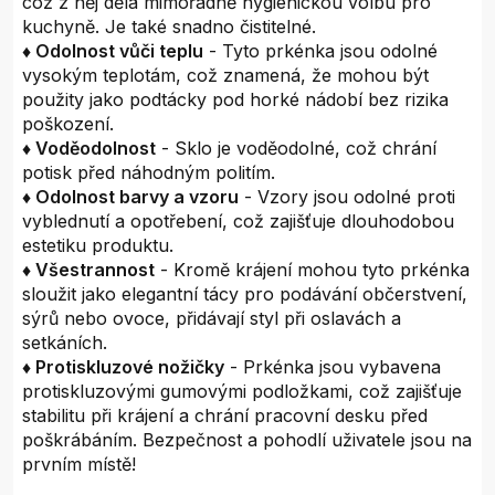
což z něj dělá mimořádně hygienickou volbu pro
kuchyně. Je také snadno čistitelné.
♦ Odolnost vůči teplu
- Tyto prkénka jsou odolné
vysokým teplotám, což znamená, že mohou být
použity jako podtácky pod horké nádobí bez rizika
poškození.
♦ Voděodolnost
- Sklo je voděodolné, což chrání
potisk před náhodným politím.
♦ Odolnost barvy a vzoru
- Vzory jsou odolné proti
vyblednutí a opotřebení, což zajišťuje dlouhodobou
estetiku produktu.
♦ Všestrannost
- Kromě krájení mohou tyto prkénka
sloužit jako elegantní tácy pro podávání občerstvení,
sýrů nebo ovoce, přidávají styl při oslavách a
setkáních.
♦ Protiskluzové nožičky
- Prkénka jsou vybavena
protiskluzovými gumovými podložkami, což zajišťuje
stabilitu při krájení a chrání pracovní desku před
poškrábáním. Bezpečnost a pohodlí uživatele jsou na
prvním místě!