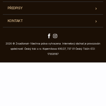
PŘEDPISY
KONTAKT
2026 © Zrcadlomat– Všechna práva vyhrazena. Internetový obchod je provozován
společností: Český tisk s.r.o. Koperníkova 495/27, 737 01 Český Těšín IČO:
17658187