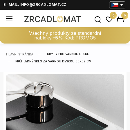
E -MAIL:
INFO@ZRCADLOMAT.CZ
0
0
Všechny produkty ze standardní
nabídky
-5%
Kód: PROMO5
KRYTY PRO VARNOU DESKU
HLAVNÍ STRÁNKA
PRŮHLEDNÉ SKLO ZA VARNOU DESKOU 60X52 CM