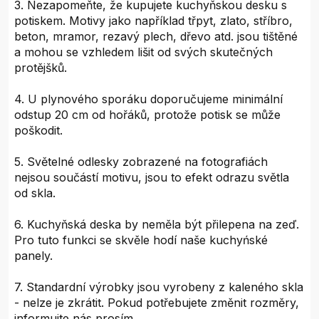
3. Nezapomeňte, že kupujete kuchyňskou desku s
potiskem. Motivy jako například třpyt, zlato, stříbro,
beton, mramor, rezavý plech, dřevo atd. jsou tištěné
a mohou se vzhledem lišit od svých skutečných
protějšků.
4. U plynového sporáku doporučujeme minimální
odstup 20 cm od hořáků, protože potisk se může
poškodit.
5. Světelné odlesky zobrazené na fotografiách
nejsou součástí motivu, jsou to efekt odrazu světla
od skla.
6. Kuchyňská deska by neměla být přilepena na zeď.
Pro tuto funkci se skvěle hodí naše kuchyńské
panely.
7. Standardní výrobky jsou vyrobeny z kaleného skla
- nelze je zkrátit. Pokud potřebujete změnit rozměry,
informujte nás prosím.