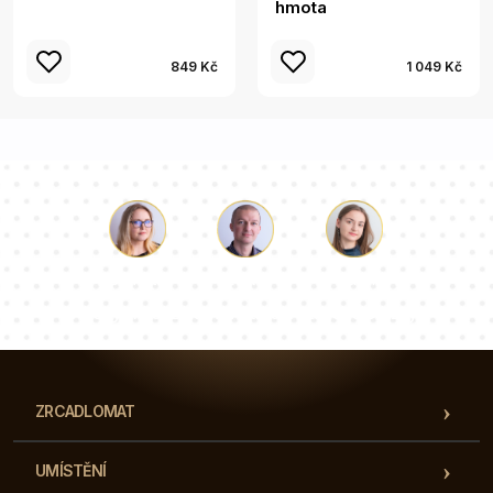
hmota
849 Kč
1 049 Kč
Luke
Paulina
Dorota
Náš tým konzultantů odpoví na vaše otázky!
ZRCADLOMAT
UMÍSTĚNÍ