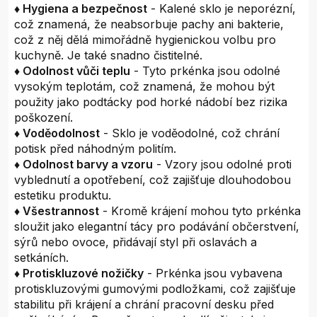
♦ Hygiena a bezpečnost
- Kalené sklo je neporézní,
což znamená, že neabsorbuje pachy ani bakterie,
což z něj dělá mimořádně hygienickou volbu pro
kuchyně. Je také snadno čistitelné.
♦ Odolnost vůči teplu
- Tyto prkénka jsou odolné
vysokým teplotám, což znamená, že mohou být
použity jako podtácky pod horké nádobí bez rizika
poškození.
♦ Voděodolnost
- Sklo je voděodolné, což chrání
potisk před náhodným politím.
♦ Odolnost barvy a vzoru
- Vzory jsou odolné proti
vyblednutí a opotřebení, což zajišťuje dlouhodobou
estetiku produktu.
♦ Všestrannost
- Kromě krájení mohou tyto prkénka
sloužit jako elegantní tácy pro podávání občerstvení,
sýrů nebo ovoce, přidávají styl při oslavách a
setkáních.
♦ Protiskluzové nožičky
- Prkénka jsou vybavena
protiskluzovými gumovými podložkami, což zajišťuje
stabilitu při krájení a chrání pracovní desku před