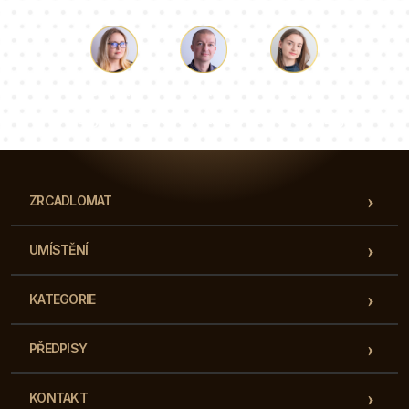
Luke
Paulina
Dorota
Náš tým konzultantů odpoví na vaše otázky!
ZRCADLOMAT
UMÍSTĚNÍ
KATEGORIE
PŘEDPISY
KONTAKT