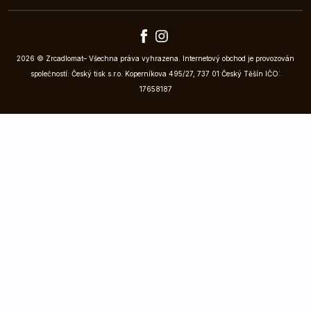
2026 © Zrcadlomat– Všechna práva vyhrazena. Internetový obchod je provozován
společností: Český tisk s.r.o. Koperníkova 495/27, 737 01 Český Těšín IČO:
17658187