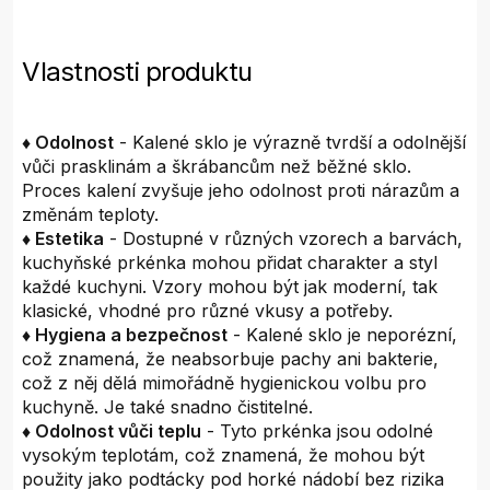
Vlastnosti produktu
♦ Odolnost
- Kalené sklo je výrazně tvrdší a odolnější
vůči prasklinám a škrábancům než běžné sklo.
Proces kalení zvyšuje jeho odolnost proti nárazům a
změnám teploty.
♦ Estetika
- Dostupné v různých vzorech a barvách,
kuchyňské prkénka mohou přidat charakter a styl
každé kuchyni. Vzory mohou být jak moderní, tak
klasické, vhodné pro různé vkusy a potřeby.
♦ Hygiena a bezpečnost
- Kalené sklo je neporézní,
což znamená, že neabsorbuje pachy ani bakterie,
což z něj dělá mimořádně hygienickou volbu pro
kuchyně. Je také snadno čistitelné.
♦ Odolnost vůči teplu
- Tyto prkénka jsou odolné
vysokým teplotám, což znamená, že mohou být
použity jako podtácky pod horké nádobí bez rizika