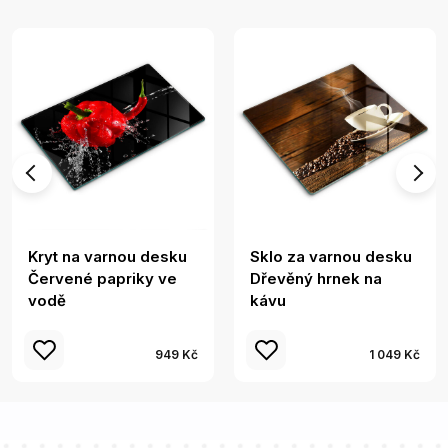
Kryt na varnou desku
Sklo za varnou desku
Červené papriky ve
Dřevěný hrnek na
vodě
kávu
949 Kč
1 049 Kč