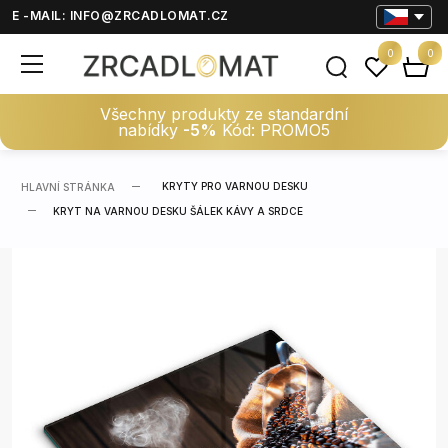
E -MAIL:
INFO@ZRCADLOMAT.CZ
0
0
Všechny produkty ze standardní
nabídky
-5%
Kód: PROMO5
KRYTY PRO VARNOU DESKU
HLAVNÍ STRÁNKA
KRYT NA VARNOU DESKU ŠÁLEK KÁVY A SRDCE